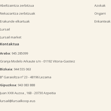
Abeltzaintza zerbitzua
Azokak
Nekazaritza zerbitzuak
Ongarri
Erakunde elkartuak
Enkanteak
Lursail
Lursail market
Kontaktua
Araba:
945 285099
Granja Modelo Arkaute s/n - 01192 Vitoria-Gasteiz
Bizkaia:
944 555 063
Bº Garaioltza nº 23 - 48196 Lezama
Gipuzkoa:
943 083 888
Juan XXIII Auzoa , 16B - 20730 Azpeitia
lursail@lursailkoop.eus