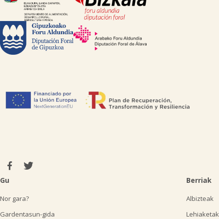

Gu
Berriak
Nor gara?
Albizteak
Gardentasun-gida
Lehiaketak