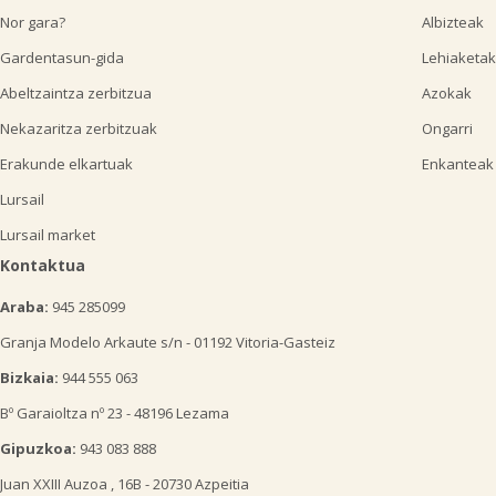
Nor gara?
Albizteak
Gardentasun-gida
Lehiaketak
Abeltzaintza zerbitzua
Azokak
Nekazaritza zerbitzuak
Ongarri
Erakunde elkartuak
Enkanteak
Lursail
Lursail market
Kontaktua
Araba:
945 285099
Granja Modelo Arkaute s/n - 01192 Vitoria-Gasteiz
Bizkaia:
944 555 063
Bº Garaioltza nº 23 - 48196 Lezama
Gipuzkoa:
943 083 888
Juan XXIII Auzoa , 16B - 20730 Azpeitia