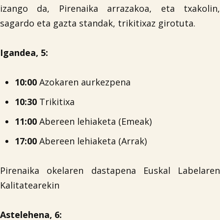
izango da, Pirenaika arrazakoa, eta txakolin,

sagardo eta gazta standak, trikitixaz girotuta.
Igandea, 5:
10:00
Azokaren aurkezpena
10:30
Trikitixa
11:00
Abereen lehiaketa (Emeak)
17:00
Abereen lehiaketa (Arrak)
Pirenaika okelaren dastapena Euskal Labelaren
Kalitatearekin
Astelehena, 6: