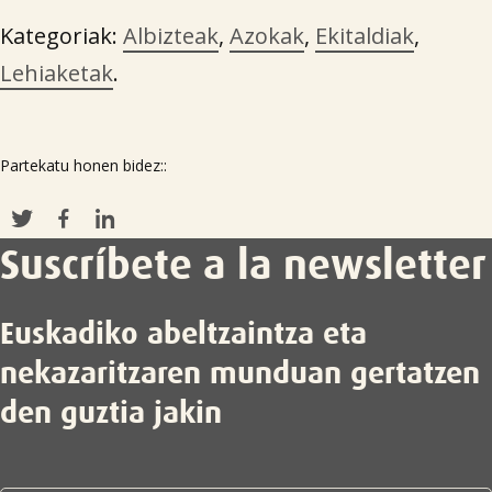
Kategoriak:
Albizteak
,
Azokak
,
Ekitaldiak
,
Lehiaketak
.
Partekatu honen bidez::
Suscríbete a la newsletter
Euskadiko abeltzaintza eta
nekazaritzaren munduan gertatzen
den guztia jakin