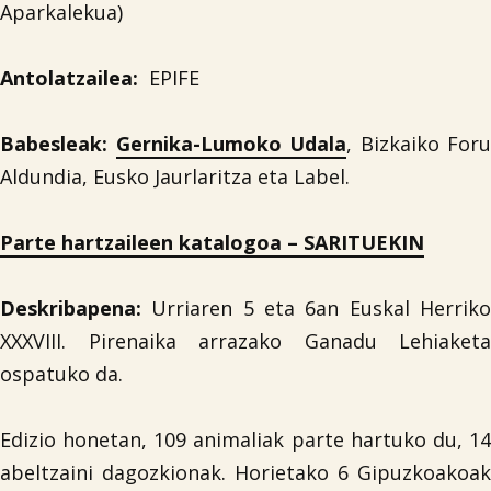
Aparkalekua)
Antolatzailea:
EPIFE
Babesleak:
Gernika-Lumoko Udala
, Bizkaiko Foru
Aldundia, Eusko Jaurlaritza eta Label.
Parte hartzaileen katalogoa – SARITUEKIN
Deskribapena:
Urriaren 5 eta 6an Euskal Herriko
XXXVIII. Pirenaika arrazako Ganadu Lehiaketa
ospatuko da.
Edizio honetan, 109 animaliak parte hartuko du, 14
abeltzaini dagozkionak. Horietako 6 Gipuzkoakoak