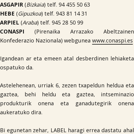
ASGAPIR
(
Bizkaia
) telf. 94 455 50 63
HEBE
(
Gipuzkoa
) telf. 943 81 14 31
ARPIEL
(
Araba
) telf. 945 28 50 99
CONASPI
(Pirenaika Arrazako Abeltzainen
Konfederazio Nazionala) webgunea
www.conaspi.es
Igandean ar eta emeen atal desberdinen lehiaketa
ospatuko da.
Astelehenean, urriak 6, zezen txapeldun heldua eta
gaztea, behi heldu eta gaztea, intseminazio
produkturik onena eta ganadutegirik onena
aukeratuko dira.
Bi egunetan zehar, LABEL haragi errea dastatu ahal