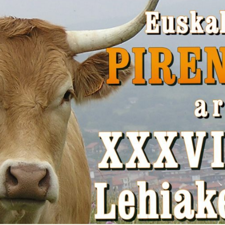

Iragarki-taula
Lursail Market