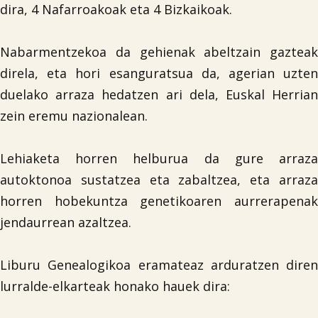
dira, 4 Nafarroakoak eta 4 Bizkaikoak.
Nabarmentzekoa da gehienak abeltzain gazteak
direla, eta hori esanguratsua da, agerian uzten
duelako arraza hedatzen ari dela, Euskal Herrian
zein eremu nazionalean.
Lehiaketa horren helburua da gure arraza
autoktonoa sustatzea eta zabaltzea, eta arraza
horren hobekuntza genetikoaren aurrerapenak
jendaurrean azaltzea.
Liburu Genealogikoa eramateaz arduratzen diren
lurralde-elkarteak honako hauek dira: