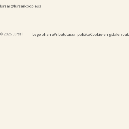
lursail@lursailkoop.eus
© 2026 Lursail
Lege oharra
Pribatutasun politika
Cookie-en gidalerroak