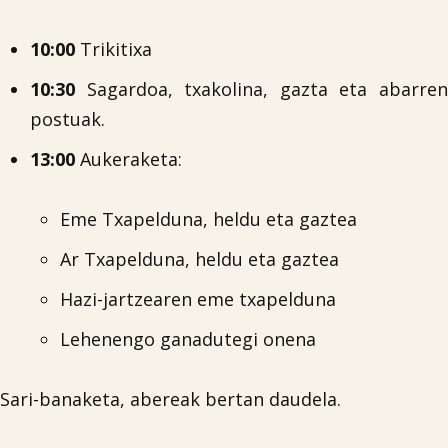
10:00
Trikitixa
10:30
Sagardoa, txakolina, gazta eta abarren
postuak.
13:00
Aukeraketa:
Eme Txapelduna, heldu eta gaztea
Ar Txapelduna, heldu eta gaztea
Hazi-jartzearen eme txapelduna
Lehenengo ganadutegi onena
Sari-banaketa, abereak bertan daudela.