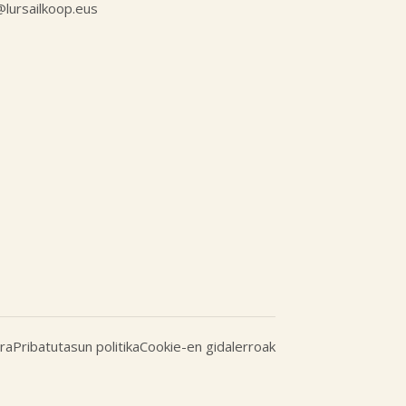
l@lursailkoop.eus
ra
Pribatutasun politika
Cookie-en gidalerroak