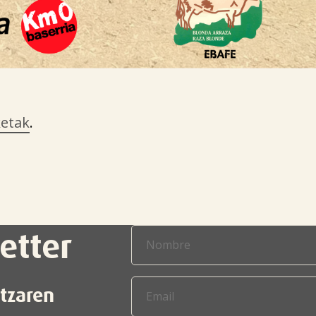
ketak
.
etter
itzaren