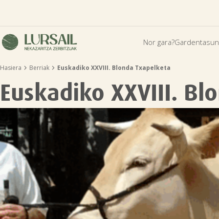
Nor gara?
Gardentasun


Hasiera
Berriak
Euskadiko XXVIII. Blonda Txapelketa
Euskadiko XXVIII. Bl