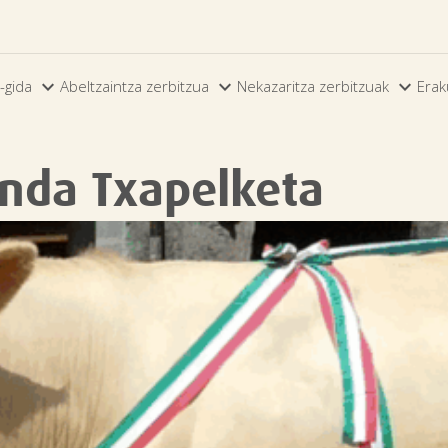



-gida
Abeltzaintza zerbitzua
Nekazaritza zerbitzuak
Erak
onda Txapelketa