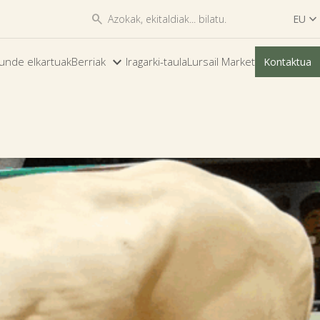


EU

ES
unde elkartuak
Berriak
Iragarki-taula
Lursail Market
Kontaktua
EU