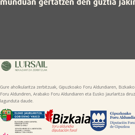
munduan gertatzen den guztia jaki
Gure aholkularitza zerbitzuak, Gipuzkoako Foru Aldundiaren, Bizkaiko
Foru Aldundiren, Arabako Foru Aldundiaren eta Eusko Jaurlaritza diruz
lagunduta daude.