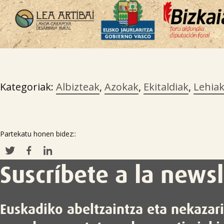
Kategoriak:
Albizteak
,
Azokak
,
Ekitaldiak
,
Lehia
Partekatu honen bidez::
Suscríbete a la newsl
Euskadiko abeltzaintza eta nekazar