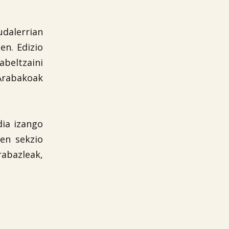
alerrian
en. Edizio
beltzaini
Arabakoak
dia izango
en sekzio
rabazleak,