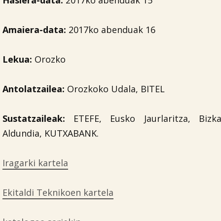
Hasiera-data:
2017ko abenduak 15
Amaiera-data:
2017ko abenduak 16
Lekua:
Orozko
Antolatzailea:
Orozkoko Udala, BITEL
Sustatzaileak:
ETEFE, Eusko Jaurlaritza, Bizk
Aldundia, KUTXABANK.
Iragarki kartela
Ekitaldi Teknikoen kartela