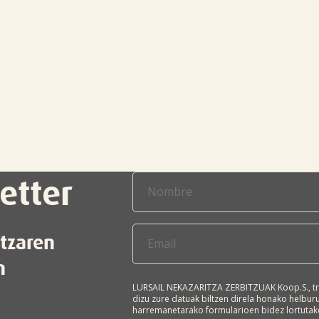
etter
itzaren
n
LURSAIL NEKAZARITZA ZERBITZUAK Koop.S., tr
dizu zure datuak biltzen direla honako helbu
harremanetarako formularioen bidez lortutako