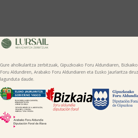
Gure aholkularitza zerbitzuak, Gipuzkoako Foru Aldundiaren, Bizkaiko
Foru Aldundiren, Arabako Foru Aldundiaren eta Eusko Jaurlaritza diruz
lagunduta daude.