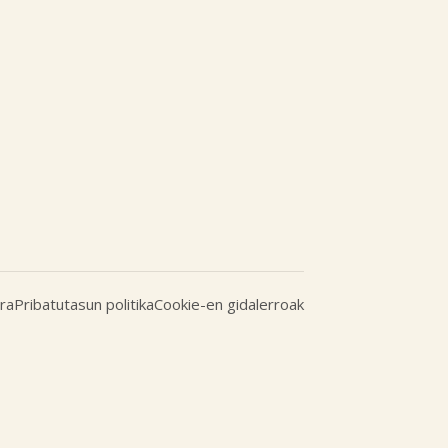
ra
Pribatutasun politika
Cookie-en gidalerroak