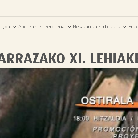



-gida
Abeltzaintza zerbitzua
Nekazaritza zerbitzuak
Erak
ARRAZAKO XI. LEHIAK