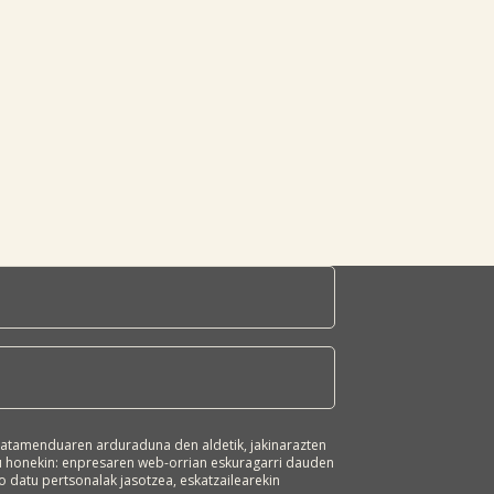
atamenduaren arduraduna den aldetik, jakinarazten
ru honekin: enpresaren web-orrian eskuragarri dauden
 datu pertsonalak jasotzea, eskatzailearekin