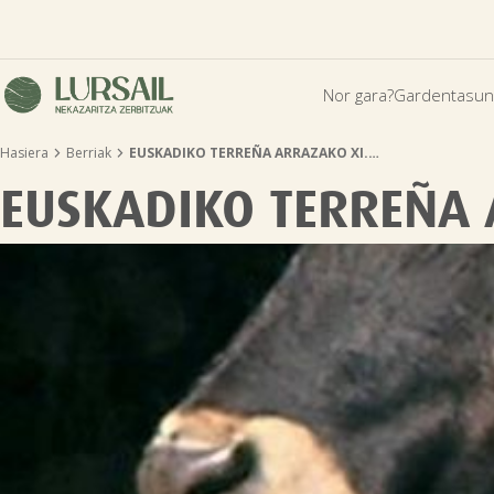
Nor gara?
Gardentasun


Hasiera
Berriak
EUSKADIKO TERREÑA ARRAZAKO XI.…
EUSKADIKO TERREÑA 