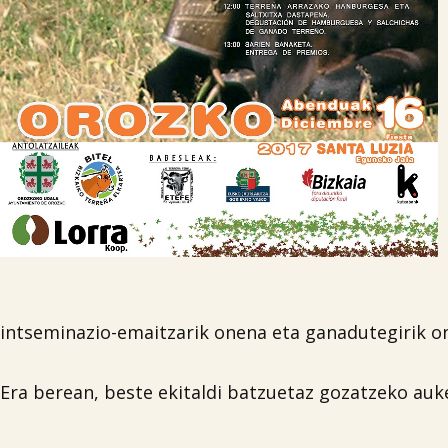
intseminazio-emaitzarik onena eta ganadutegirik o
Era berean, beste ekitaldi batzuetaz gozatzeko auke