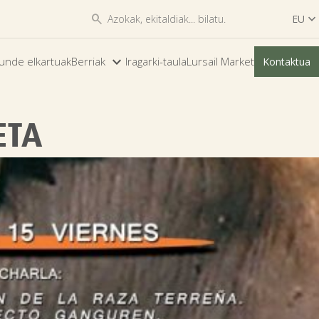


EU

ES
unde elkartuak
Berriak
Iragarki-taula
Lursail Market
Kontaktua
EU
ETA