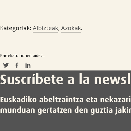
Kategoriak:
Albizteak
,
Azokak
.
Partekatu honen bidez::
Suscríbete a la newsl
Euskadiko abeltzaintza eta nekazar
munduan gertatzen den guztia jaki