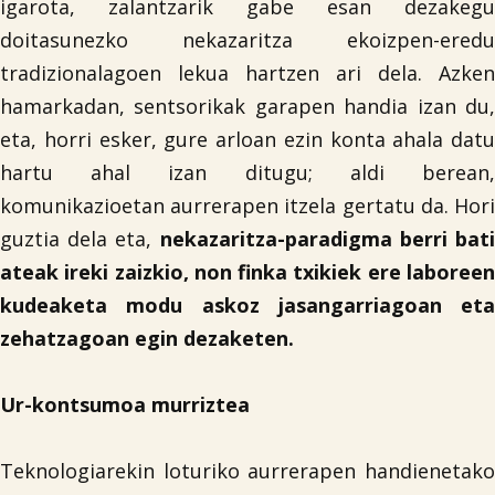
igarota, zalantzarik gabe esan dezakegu
doitasunezko nekazaritza ekoizpen-eredu
tradizionalagoen lekua hartzen ari dela. Azken
hamarkadan, sentsorikak garapen handia izan du,
eta, horri esker, gure arloan ezin konta ahala datu
hartu ahal izan ditugu; aldi berean,
komunikazioetan aurrerapen itzela gertatu da. Hori
guztia dela eta,
nekazaritza-paradigma berri bat
ateak ireki zaizkio, non finka txikiek ere laboreen
kudeaketa modu askoz jasangarriagoan eta
zehatzagoan egin dezaketen.
Ur-kontsumoa murriztea
Teknologiarekin loturiko aurrerapen handienetako