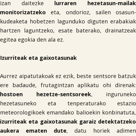
izan daitezke
lurraren hezetasun-maila
monitorizatzeko
eta, ondorioz, sailen osasun-
kudeaketa hobetzen lagunduko diguten erabakiak
hartzen laguntzeko, esate baterako, drainatzeak
egitea egokia den ala ez.
Izurriteak eta gaixotasunak
Aurrez aipatutakoak ez ezik, beste sentsore batzuk
ere badaude, frutagintzan aplikatu ohi direnak:
hostoen hezetze-sentsoreek
, inguruneko
hezetasuneko eta tenperaturako estazio
meteorologikoek emandako balioekin konbinatuta,
izurriteak eta gaixotasunak garaiz detektatzeko
aukera ematen dute
, datu horiek adime