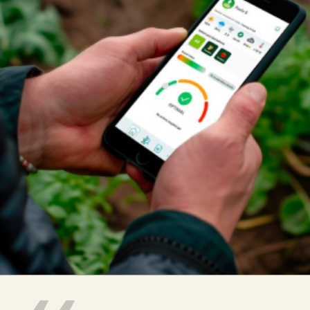

Iragarki-taula
Lursail Market