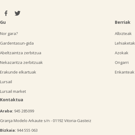
Gu
Berriak
Nor gara?
Albizteak
Gardentasun-gida
Lehiaketak
Abeltzaintza zerbitzua
Azokak
Nekazaritza zerbitzuak
Ongarri
Erakunde elkartuak
Enkanteak
Lursail
Lursail market
Kontaktua
Araba:
945 285099
Granja Modelo Arkaute s/n - 01192 Vitoria-Gasteiz
Bizkaia:
944 555 063