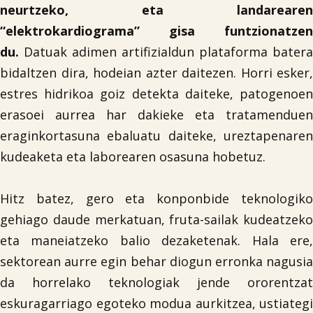
neurtzeko, eta landarearen
“elektrokardiograma” gisa funtzionatzen
du.
Datuak adimen artifizialdun plataforma batera
bidaltzen dira, hodeian azter daitezen. Horri esker,
estres hidrikoa goiz detekta daiteke, patogenoen
erasoei aurrea har dakieke eta tratamenduen
eraginkortasuna ebaluatu daiteke, ureztapenaren
kudeaketa eta laborearen osasuna hobetuz.
Hitz batez, gero eta konponbide teknologiko
gehiago daude merkatuan, fruta-sailak kudeatzeko
eta maneiatzeko balio dezaketenak. Hala ere,
sektorean aurre egin behar diogun erronka nagusia
da horrelako teknologiak jende ororentzat
eskuragarriago egoteko modua aurkitzea, ustiategi