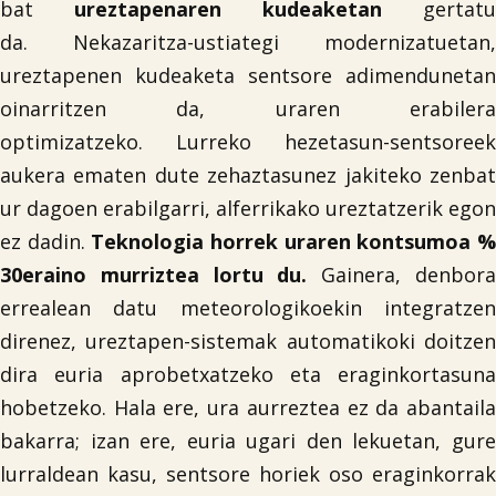
bat
ureztapenaren kudeaketan
gertatu
da. Nekazaritza-ustiategi modernizatuetan,
ureztapenen kudeaketa sentsore adimendunetan
oinarritzen da, uraren erabilera
optimizatzeko. Lurreko hezetasun-sentsoreek
aukera ematen dute zehaztasunez jakiteko zenbat
ur dagoen erabilgarri, alferrikako ureztatzerik egon
ez dadin.
Teknologia horrek uraren kontsumoa 
30eraino murriztea lortu du.
Gainera, denbor
errealean datu meteorologikoekin integratzen
direnez, ureztapen-sistemak automatikoki doitzen
dira euria aprobetxatzeko eta eraginkortasuna
hobetzeko. Hala ere, ura aurreztea ez da abantaila
bakarra; izan ere, euria ugari den lekuetan, gure
lurraldean kasu, sentsore horiek oso eraginkorrak