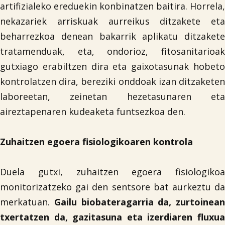
artifizialeko ereduekin konbinatzen baitira. Horrela,
nekazariek arriskuak aurreikus ditzakete eta

beharrezkoa denean bakarrik aplikatu ditzakete
tratamenduak, eta, ondorioz, fitosanitarioak
gutxiago erabiltzen dira eta gaixotasunak hobeto
kontrolatzen dira, bereziki onddoak izan ditzaketen
laboreetan, zeinetan hezetasunaren eta
aireztapenaren kudeaketa funtsezkoa den.
Zuhaitzen egoera fisiologikoaren kontrola
Duela gutxi, zuhaitzen egoera fisiologikoa
monitorizatzeko gai den sentsore bat aurkeztu da
merkatuan.
Gailu biobateragarria
da, zurtoinean
txertatzen da, gazitasuna eta izerdiaren fluxua