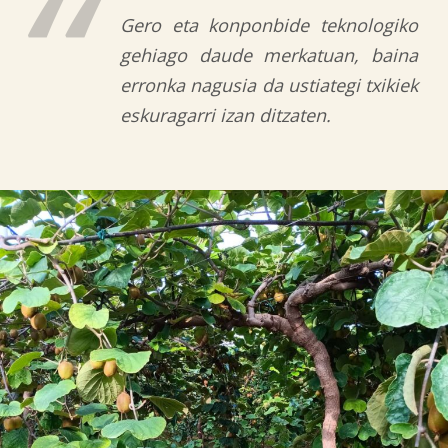
Gero eta konponbide teknologiko
gehiago daude merkatuan, baina
erronka nagusia da ustiategi txikiek
eskuragarri izan ditzaten.