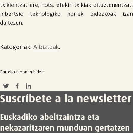
txikientzat ere, hots, etekin txikiak dituztenentzat,
inbertsio teknologiko horiek bidezkoak izan
daitezen.
Kategoriak:
Albizteak
.
Partekatu honen bidez::
Suscríbete a la newsletter
Euskadiko abeltzaintza eta
nekazaritzaren munduan gertatzen