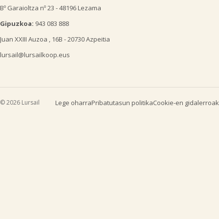
Bº Garaioltza nº 23 - 48196 Lezama
Gipuzkoa:
943 083 888
Juan XXIII Auzoa , 16B - 20730 Azpeitia
lursail@lursailkoop.eus
© 2026 Lursail
Lege oharra
Pribatutasun politika
Cookie-en gidalerroak