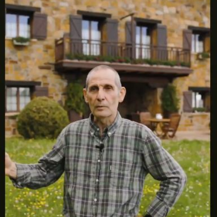

Iragarki-taula
Lursail Market