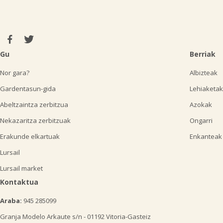
Gu
Berriak
Nor gara?
Albizteak
Gardentasun-gida
Lehiaketak
Abeltzaintza zerbitzua
Azokak
Nekazaritza zerbitzuak
Ongarri
Erakunde elkartuak
Enkanteak
Lursail
Lursail market
Kontaktua
Araba:
945 285099
Granja Modelo Arkaute s/n - 01192 Vitoria-Gasteiz