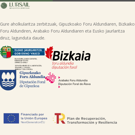
(GARAIOLTZA, 23 zk., 48196 LEZAMA-BIZKAIA), erabili nahi duen eskubidea
adieraziz edo helbide honetara mezua bidaliz: lursail@lursailkoop.eus.
Informazio gehigarria lor dezakezu gure web orrian.
Gure aholkularitza zerbitzuak, Gipuzkoako Foru Aldundiaren, Bizkaiko
Foru Aldundiren, Arabako Foru Aldundiaren eta Eusko Jaurlaritza
diruz, lagunduta daude.