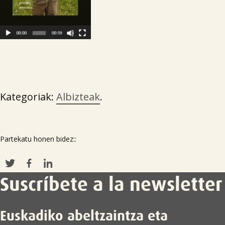
Kategoriak:
Albizteak
.
Partekatu honen bidez::
Suscríbete a la newsletter
Euskadiko abeltzaintza eta