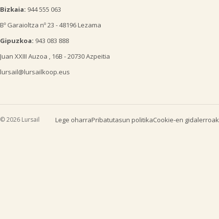
Bizkaia:
944 555 063
Bº Garaioltza nº 23 - 48196 Lezama
Gipuzkoa:
943 083 888
Juan XXIII Auzoa , 16B - 20730 Azpeitia
lursail@lursailkoop.eus
© 2026 Lursail
Lege oharra
Pribatutasun politika
Cookie-en gidalerroak