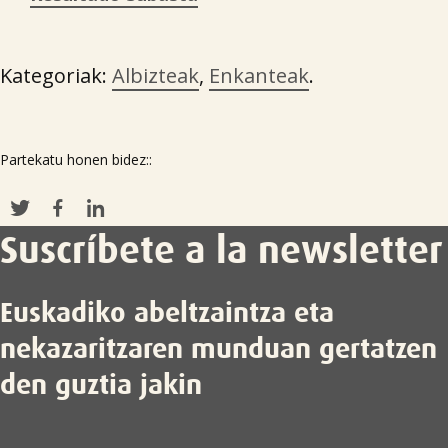

Kategoriak:
Albizteak
,
Enkanteak
.
Partekatu honen bidez::
Suscríbete a la newsletter
Euskadiko abeltzaintza eta
nekazaritzaren munduan gertatzen
den guztia jakin