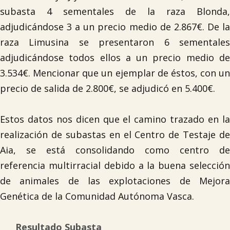
subasta 4 sementales de la raza Blonda,
adjudicándose 3 a un precio medio de 2.867€. De la
raza Limusina se presentaron 6 sementales
adjudicándose todos ellos a un precio medio de
3.534€. Mencionar que un ejemplar de éstos, con un
precio de salida de 2.800€, se adjudicó en 5.400€.
Estos datos nos dicen que el camino trazado en la
realización de subastas en el Centro de Testaje de
Aia, se está consolidando como centro de
referencia multirracial debido a la buena selección
de animales de las explotaciones de Mejora
Genética de la Comunidad Autónoma Vasca.
Resultado Subasta