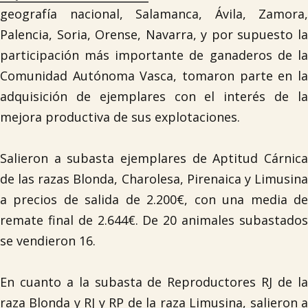
geografía nacional, Salamanca, Ávila, Zamora,
Palencia, Soria, Orense, Navarra, y por supuesto la
participación más importante de ganaderos de la
Comunidad Autónoma Vasca, tomaron parte en la
adquisición de ejemplares con el interés de la
mejora productiva de sus explotaciones.
Salieron a subasta ejemplares de Aptitud Cárnica
de las razas Blonda, Charolesa, Pirenaica y Limusina
a precios de salida de 2.200€, con una media de
remate final de 2.644€. De 20 animales subastados
se vendieron 16.
En cuanto a la subasta de Reproductores RJ de la
raza Blonda y RJ y RP de la raza Limusina, salieron a