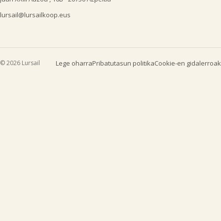
lursail@lursailkoop.eus
© 2026 Lursail
Lege oharra
Pribatutasun politika
Cookie-en gidalerroak