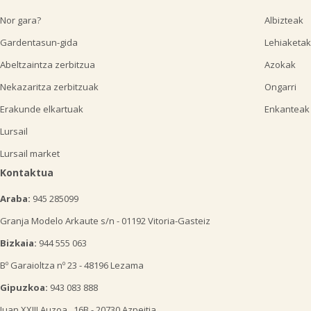
Nor gara?
Albizteak
Gardentasun-gida
Lehiaketak
Abeltzaintza zerbitzua
Azokak
Nekazaritza zerbitzuak
Ongarri
Erakunde elkartuak
Enkanteak
Lursail
Lursail market
Kontaktua
Araba:
945 285099
Granja Modelo Arkaute s/n - 01192 Vitoria-Gasteiz
Bizkaia:
944 555 063
Bº Garaioltza nº 23 - 48196 Lezama
Gipuzkoa:
943 083 888
Juan XXIII Auzoa , 16B - 20730 Azpeitia