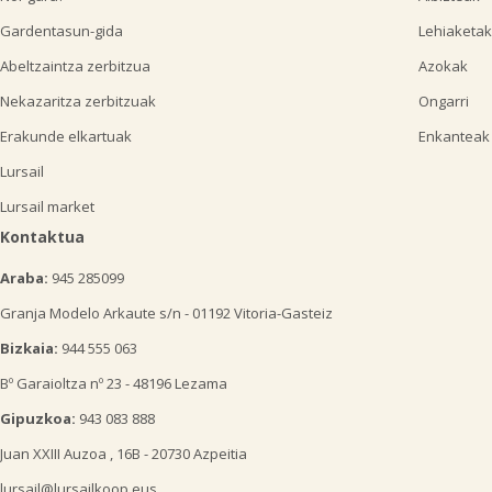
Gardentasun-gida
Lehiaketak
Abeltzaintza zerbitzua
Azokak
Nekazaritza zerbitzuak
Ongarri
Erakunde elkartuak
Enkanteak
Lursail
Lursail market
Kontaktua
Araba:
945 285099
Granja Modelo Arkaute s/n - 01192 Vitoria-Gasteiz
Bizkaia:
944 555 063
Bº Garaioltza nº 23 - 48196 Lezama
Gipuzkoa:
943 083 888
Juan XXIII Auzoa , 16B - 20730 Azpeitia
lursail@lursailkoop.eus