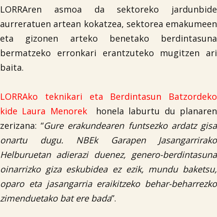
LORRAren asmoa da sektoreko jardunbide
aurreratuen artean kokatzea, sektorea emakumeen
eta gizonen arteko benetako berdintasuna
bermatzeko erronkari erantzuteko mugitzen ari
baita.
LORRAko teknikari eta Berdintasun Batzordeko

kide Laura Menorek
honela laburtu du planare
zerizana: “
Gure erakundearen funtsezko ardatz gis
onartu dugu. NBEk Garapen Jasangarrirako
Helburuetan adierazi duenez, genero-berdintasuna
oinarrizko giza eskubidea ez ezik, mundu baketsu,
oparo eta jasangarria eraikitzeko behar-beharrezko
zimenduetako bat ere bada
”.