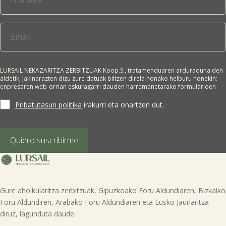
LURSAIL NEKAZARITZA ZERBITZUAK Koop.S., tratamenduaren arduraduna den
aldetik, jakinarazten dizu zure datuak biltzen direla honako helburu honekin:
enpresaren web-orrian eskuragarri dauden harremanetarako formularioen
bidez lortutako datu pertsonalak jasotzea, eskatzailearekin harremanetan
jartzeko eta/edo enpresa horren merkataritza-informazioa bidaltzeko.
Pribatutasun politika
irakurri eta onartzen dut.
Interesdunaren adostasuna da tratamendurako oinarri juridikoa. Zure datuak
ez zaizkie hirugarrenei lagako, legeak hala agintzen ez badu. Edozein
pertsonak du bere datu pertsonalak eskuratzeko, zuzentzeko, ezabatzeko,
tratamendua mugatzeko, aurka egiteko edo eramangarritasunerako
Quiero suscribirme
eskubidea eskatzeko eskubidea, gure bulegoetako helbidera idatziz
(GARAIOLTZA, 23 zk., 48196 LEZAMA-BIZKAIA), erabili nahi duen eskubidea
adieraziz edo helbide honetara mezua bidaliz: lursail@lursailkoop.eus.
Informazio gehigarria lor dezakezu gure web orrian.
Gure aholkularitza zerbitzuak, Gipuzkoako Foru Aldundiaren, Bizkaiko
Foru Aldundiren, Arabako Foru Aldundiaren eta Eusko Jaurlaritza
diruz, lagunduta daude.