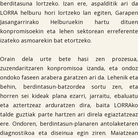

berditasuna lortzeko. Izan ere, aspalditik ari da
LORRA helburu hori lortzeko lan egiten, Garapen
Iragarki-taula
Jasangarrirako Helburuekin hartu dituen
konpromisoekin eta lehen sektorean erreferente
Lursail Market
izateko asmoarekin bat etortzeko.
Orain dela urte bete hasi zen prozesua,
zuzendaritzaren konpromisoa izanda, eta ondoz
ondoko faseen arabera garatzen ari da. Lehenik eta
behin, berdintasun-batzordea sortu zen, eta
horren sei kideak plana ezarri, jarraitu, ebaluatu
eta aztertzeaz arduratzen dira, baita LORRAko
talde guztiak parte hartzen ari direla egiaztatzeaz
ere. Ondoren, berdintasun-planaren antolaketaren
diagnostikoa eta diseinua egin ziren. Maiatzean