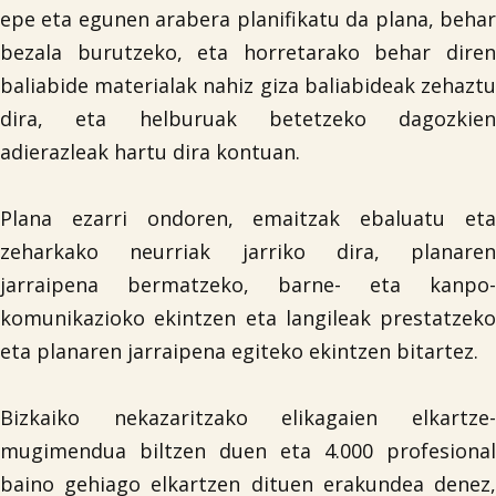
epe eta egunen arabera planifikatu da plana, behar
bezala burutzeko, eta horretarako behar diren
baliabide materialak nahiz giza baliabideak zehaztu
dira, eta helburuak betetzeko dagozkien
adierazleak hartu dira kontuan.
Plana ezarri ondoren, emaitzak ebaluatu eta
zeharkako neurriak jarriko dira, planaren
jarraipena bermatzeko, barne- eta kanpo-
komunikazioko ekintzen eta langileak prestatzeko
eta planaren jarraipena egiteko ekintzen bitartez.
Bizkaiko nekazaritzako elikagaien elkartze-
mugimendua biltzen duen eta 4.000 profesional
baino gehiago elkartzen dituen erakundea denez,