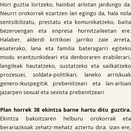
Hori guztia lortzeko, hainbat arlotan jardungo da.
Neurri orokorrak ezartzen lan egingo da, hala nola
sentsibilizatu, prestatu eta komunikatzeko, baita
bezeroengan eta enpresa hornitzaileetan ere.
Halaber, alderdi kritikoei jarriko zaie arreta,
esaterako, lana eta familia bateragarri egiteko
modu erantzunkideari eta denboraren erabilerari,
langileak hautatzeko, sustatzeko eta sailkatzeko
prozesuei, soldata-politikari, laneko arriskuak
genero-ikuspegitik prebenitzeari eta lan-arloan
jazarpen sexual eta sexista prebenitzeari.
Plan horrek 38 ekintza barne hartu ditu guztira.
Ekintza bakoitzaren helburu orokorrak eta
berariazkoak zehatz-mehatz aztertu dira; izan ere,