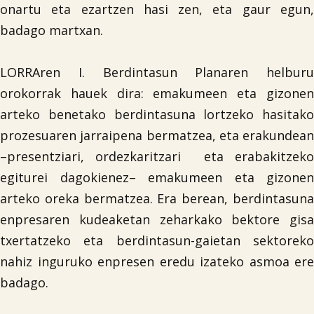
onartu eta ezartzen hasi zen, eta gaur egun,
badago martxan.
LORRAren I. Berdintasun Planaren helburu
orokorrak hauek dira: emakumeen eta gizonen
arteko benetako berdintasuna lortzeko hasitako
prozesuaren jarraipena bermatzea, eta erakundean
–presentziari, ordezkaritzari eta erabakitzeko
egiturei dagokienez– emakumeen eta gizonen
arteko oreka bermatzea. Era berean, berdintasuna
enpresaren kudeaketan zeharkako bektore gisa
txertatzeko eta berdintasun-gaietan sektoreko
nahiz inguruko enpresen eredu izateko asmoa ere
badago.