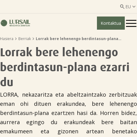


EU
Kontaktua
ES
EU


Hasiera
Berriak
Lorrak bere lehenengo berdintasun-plana…
Nor gara?
Lorrak bere lehenengo
Gardentasun-gida

berdintasun-plana ezarri
Abeltzaintza zerbitzua

du
LORRA, nekazaritza eta abeltzaintzako zerbitzuak
Nekazaritza zerbitzuak

eman ohi dituen erakundea, bere lehenengo
berdintasun-plana ezartzen hasi da. Horren bidez,
Erakunde elkartuak
aurrera egingo du erakundeak bere baitan
emakumeen eta gizonen artean benetako
Berriak