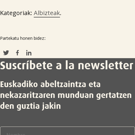
Kategoriak:
Albizteak
.
Partekatu honen bidez::
Suscríbete a la newsletter
Euskadiko abeltzaintza eta
nekazaritzaren munduan gertatzen
den guztia jakin