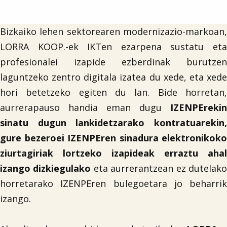
Bizkaiko lehen sektorearen modernizazio-markoan,
LORRA KOOP.-ek IKTen ezarpena sustatu eta
profesionalei izapide ezberdinak burutzen
laguntzeko zentro digitala izatea du xede, eta xede
hori betetzeko egiten du lan. Bide horretan,
aurrerapauso handia eman dugu
IZENPErekin
sinatu dugun lankidetzarako kontratuarekin,
gure bezeroei IZENPEren sinadura elektronikoko
ziurtagiriak lortzeko izapideak erraztu ahal
izango dizkiegulako
eta aurrerantzean ez dutelak
horretarako IZENPEren bulegoetara jo beharrik
izango.