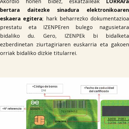
Akordio honen bidez, eskatzaileak
LORRAra
bertara daitezke sinadura elektronikoaren
eskaera egitera
; hark beharrezko dokumentazioa
prestatu eta IZENPEren bulego nagusietara
bidaliko du. Gero, IZENPEk bi bidalketa
ezberdinetan ziurtagiriaren euskarria eta gakoen
orriak bidaliko dizkie titularrei.