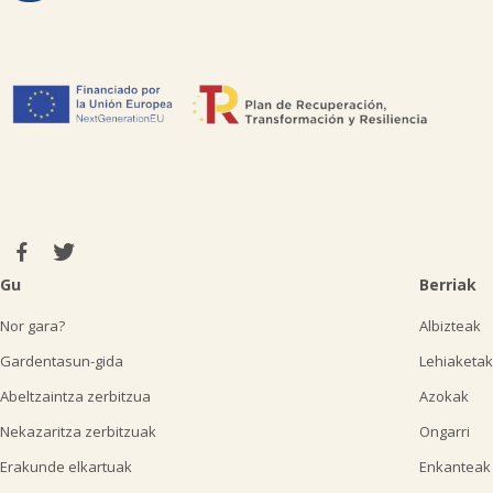
Gu
Berriak
Nor gara?
Albizteak
Gardentasun-gida
Lehiaketak
Abeltzaintza zerbitzua
Azokak
Nekazaritza zerbitzuak
Ongarri
Erakunde elkartuak
Enkanteak