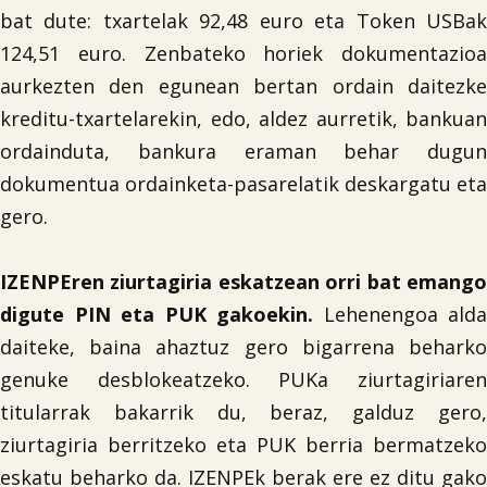
bat dute: txartelak 92,48 euro eta Token USBak
124,51 euro. Zenbateko horiek dokumentazioa
aurkezten den egunean bertan ordain daitezke
kreditu-txartelarekin, edo, aldez aurretik, bankuan
ordainduta, bankura eraman behar dugun
dokumentua ordainketa-pasarelatik deskargatu eta
gero.
IZENPEren ziurtagiria eskatzean orri bat emango
digute PIN eta PUK gakoekin.
Lehenengoa alda
daiteke, baina ahaztuz gero bigarrena beharko
genuke desblokeatzeko. PUKa ziurtagiriaren
titularrak bakarrik du, beraz, galduz gero,
ziurtagiria berritzeko eta PUK berria bermatzeko
eskatu beharko da. IZENPEk berak ere ez ditu gako