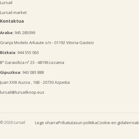
Lursail
Lursail market
Kontaktua
Araba:
945 285099
Granja Modelo Arkaute s/n - 01192 Vitoria-Gasteiz
Bizkaia:
944 555 063
Bº Garaioltza nº 23 - 48196 Lezama
Gipuzkoa:
943 083 888
Juan XXIII Auzoa , 16B - 20730 Azpeitia
lursail@lursailkoop.eus
© 2026 Lursail
Lege oharra
Pribatutasun politika
Cookie-en gidalerroak