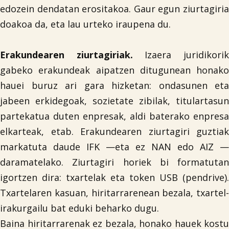
edozein dendatan erositakoa. Gaur egun ziurtagiria
doakoa da, eta lau urteko iraupena du.
Erakundearen ziurtagiriak.
Izaera juridikori
gabeko erakundeak aipatzen ditugunean honako
hauei buruz ari gara hizketan: ondasunen eta
jabeen erkidegoak, sozietate zibilak, titulartasun
partekatua duten enpresak, aldi baterako enpresa
elkarteak, etab. Erakundearen ziurtagiri guztiak
markatuta daude IFK —eta ez NAN edo AIZ —
daramatelako. Ziurtagiri horiek bi formatutan
igortzen dira: txartelak eta token USB (pendrive).
Txartelaren kasuan, hiritarrarenean bezala, txartel-
irakurgailu bat eduki beharko dugu.
Baina hiritarrarenak ez bezala, honako hauek kostu