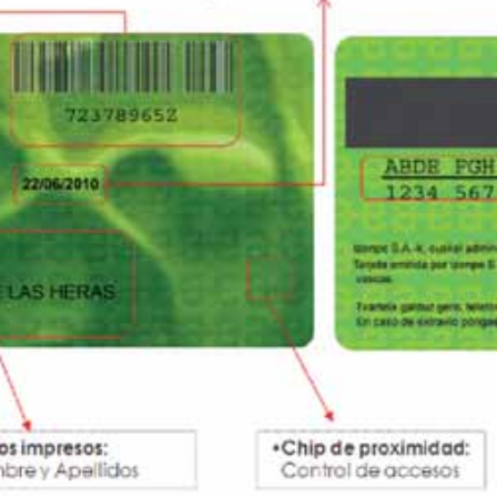

Iragarki-taula
Lursail Market