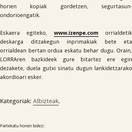
horien kopiak gordetzen, segurtasun-
ondorioengatik.
Eskaera egiteko,
www.izenpe.com
orrialdetik
deskarga ditzakegun inprimakiak bete eta
orrialdean bertan ordua eskatu behar dugu. Orain,
LORRAren bazkideek gure bitartez ere egin
dezakete, duela gutxi sinatu dugun lankidetzarako
akordioari esker.
Kategoriak:
Albizteak
.
Partekatu honen bidez::