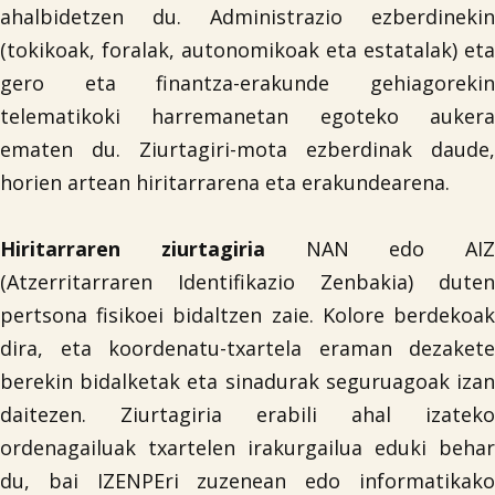
ahalbidetzen du. Administrazio ezberdinekin
(tokikoak, foralak, autonomikoak eta estatalak) eta
gero eta finantza-erakunde gehiagorekin
telematikoki harremanetan egoteko aukera
ematen du. Ziurtagiri-mota ezberdinak daude,
horien artean hiritarrarena eta erakundearena.
Hiritarraren ziurtagiria
NAN edo AIZ
(Atzerritarraren Identifikazio Zenbakia) duten
pertsona fisikoei bidaltzen zaie. Kolore berdekoak
dira, eta koordenatu-txartela eraman dezakete
berekin bidalketak eta sinadurak seguruagoak izan
daitezen. Ziurtagiria erabili ahal izateko
ordenagailuak txartelen irakurgailua eduki behar
du, bai IZENPEri zuzenean edo informatikako