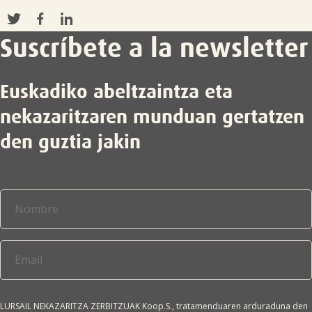
Suscríbete a la newsletter

Euskadiko abeltzaintza eta
nekazaritzaren munduan gertatzen
den guztia jakin
LURSAIL NEKAZARITZA ZERBITZUAK Koop.S., tratamenduaren arduraduna den