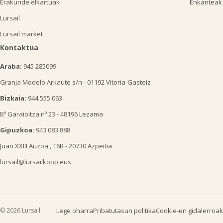
Erakunde elkartuak
Enkanteak
Lursail
Lursail market
Kontaktua
Araba:
945 285099
Granja Modelo Arkaute s/n - 01192 Vitoria-Gasteiz
Bizkaia:
944 555 063
Bº Garaioltza nº 23 - 48196 Lezama
Gipuzkoa:
943 083 888
Juan XXIII Auzoa , 16B - 20730 Azpeitia
lursail@lursailkoop.eus
© 2026 Lursail
Lege oharra
Pribatutasun politika
Cookie-en gidalerroak