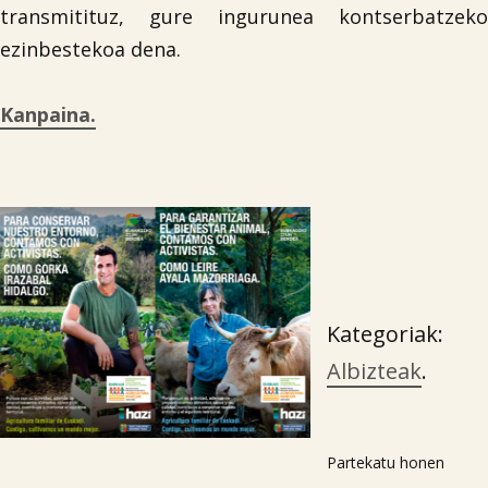
transmitituz, gure ingurunea kontserbatzeko
ezinbestekoa dena.
Kanpaina.
Kategoriak:
Albizteak
.
Partekatu honen