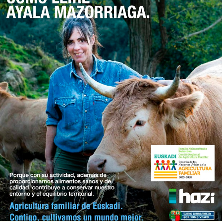

Iragarki-taula
Lursail Market