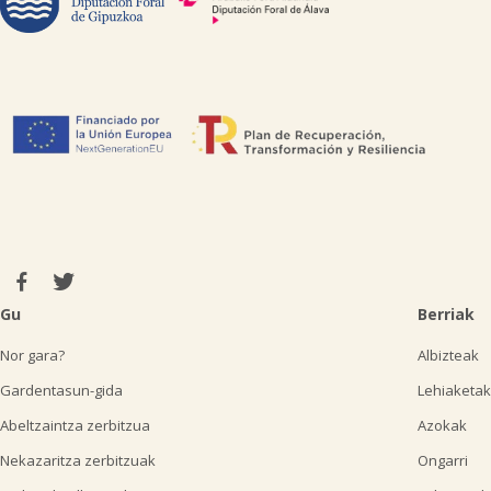
Gu
Berriak
Nor gara?
Albizteak
Gardentasun-gida
Lehiaketak
Abeltzaintza zerbitzua
Azokak
Nekazaritza zerbitzuak
Ongarri