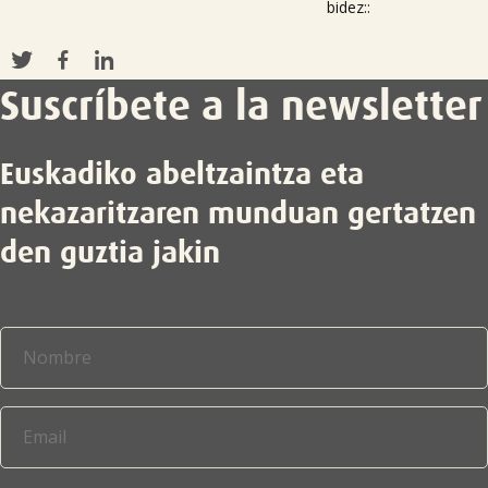
bidez::
Suscríbete a la newsletter

Euskadiko abeltzaintza eta
nekazaritzaren munduan gertatzen
den guztia jakin