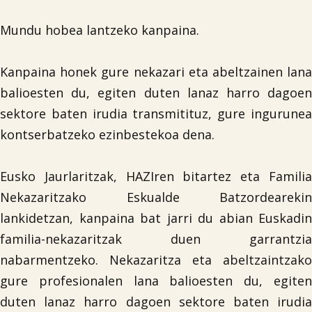
Mundu hobea lantzeko kanpaina.
Kanpaina honek gure nekazari eta abeltzainen lana
balioesten du, egiten duten lanaz harro dagoen
sektore baten irudia transmitituz, gure ingurunea
kontserbatzeko ezinbestekoa dena.
Eusko Jaurlaritzak, HAZIren bitartez eta Familia
Nekazaritzako Eskualde Batzordearekin
lankidetzan, kanpaina bat jarri du abian Euskadin
familia-nekazaritzak duen garrantzia
nabarmentzeko. Nekazaritza eta abeltzaintzako
gure profesionalen lana balioesten du, egiten
duten lanaz harro dagoen sektore baten irudia