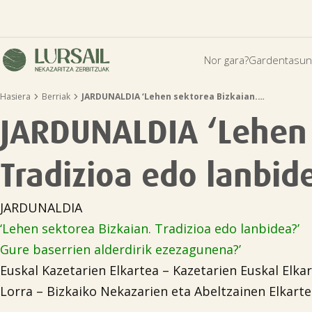
Nor gara?
Gardentasun


Hasiera
Berriak
JARDUNALDIA ‘Lehen sektorea Bizkaian.…
JARDUNALDIA ‘Lehen 
Tradizioa edo lanbid
JARDUNALDIA
‘Lehen sektorea Bizkaian. Tradizioa edo lanbidea?’
Gure baserrien alderdirik ezezagunena?’
Euskal Kazetarien Elkartea – Kazetarien Euskal Elka
Lorra – Bizkaiko Nekazarien eta Abeltzainen Elkart