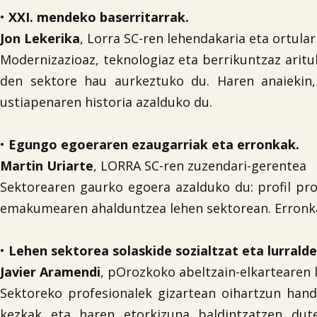
•
XXI. mendeko baserritarrak.
Jon Lekerika
, Lorra SC-ren lehendakaria eta ortular
Modernizazioaz, teknologiaz eta berrikuntzaz aritu
den sektore hau aurkeztuko du. Haren anaiekin, 
ustiapenaren historia azalduko du.
•
Egungo egoeraren ezaugarriak eta erronkak.
Martin Uriarte
, LORRA SC-ren zuzendari-gerentea
Sektorearen gaurko egoera azalduko du: profil pro
emakumearen ahalduntzea lehen sektorean. Erronka
•
Lehen sektorea solaskide sozialtzat eta lurrald
Javier Aramendi
, pOrozkoko abeltzain-elkartearen 
Sektoreko profesionalek gizartean oihartzun hand
kezkak eta haren etorkizuna baldintzatzen duten