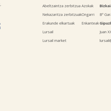
,
Abeltzaintza zerbitzua
Azokak
Bizkai
Nekazaritza zerbitzuak
Ongarri
Bº Gar
Erakunde elkartuak
Enkanteak
Gipuz
Lursail
Juan X
Lursail market
lursai