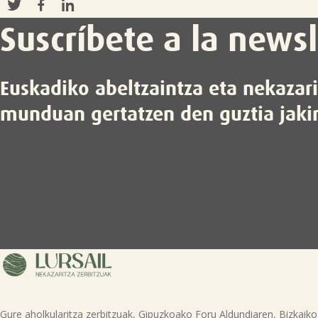
Suscríbete a la newsl
Euskadiko abeltzaintza eta nekazar
munduan gertatzen den guztia jaki
Gure aholkularitza zerbitzuak, Gipuzkoako Foru Aldundiaren, Bizkaiko