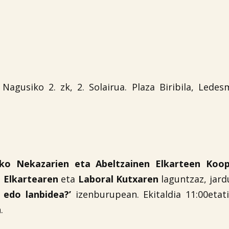
agusiko 2. zk, 2. Solairua. Plaza Biribila, Ledes
iko Nekazarien eta Abeltzainen Elkarteen Koop
n Elkartearen
eta
Laboral Kutxaren
laguntzaz, jard
 edo lanbidea?’
izenburupean. Ekitaldia 11:00etat
.