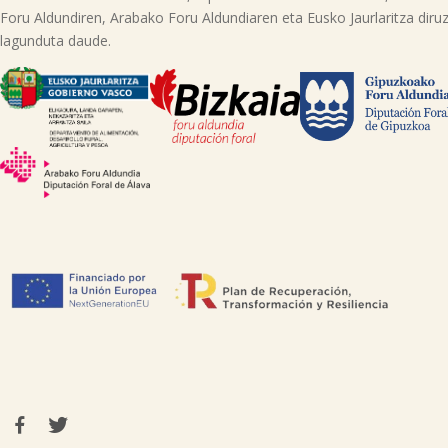
Foru Aldundiren, Arabako Foru Aldundiaren eta Eusko Jaurlaritza diruz
lagunduta daude.