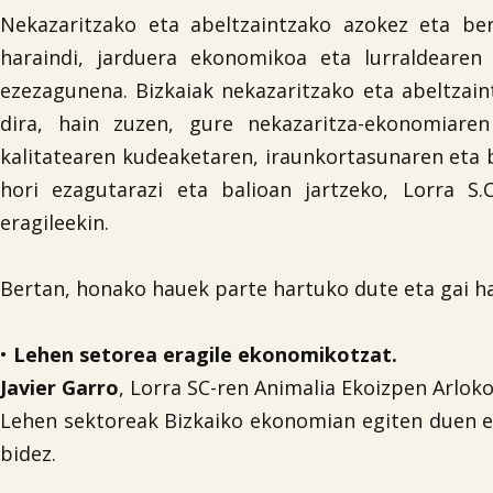
Nekazaritzako eta abeltzaintzako azokez eta bert
haraindi, jarduera ekonomikoa eta lurraldearen
ezezagunena. Bizkaiak nekazaritzako eta abeltzai
dira, hain zuzen, gure nekazaritza-ekonomiaren
kalitatearen kudeaketaren, iraunkortasunaren eta 
hori ezagutarazi eta balioan jartzeko, Lorra S
eragileekin.
Bertan, honako hauek parte hartuko dute eta gai ha
•
Lehen setorea eragile ekonomikotzat.
Javier Garro
, Lorra SC-ren Animalia Ekoizpen Arlok
Lehen sektoreak Bizkaiko ekonomian egiten duen ek
bidez.