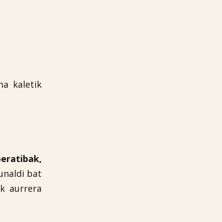
ma kaletik
eratibak,
unaldi bat
ik aurrera