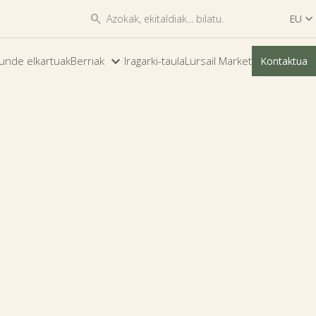


EU

ES
unde elkartuak
Berriak
Iragarki-taula
Lursail Market
Kontaktua
EU