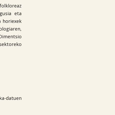
folkloreaz
gusia eta
a horiexek
logiaren,
 Dimentsio
sektoreko
ika-datuen