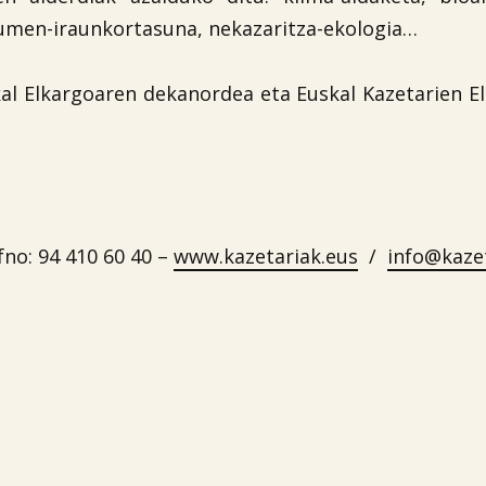
rumen-iraunkortasuna, nekazaritza-ekologia…
kal Elkargoaren dekanordea eta Euskal Kazetarien E
fno: 94 410 60 40 –
www.kazetariak.eus
/
info@kaze