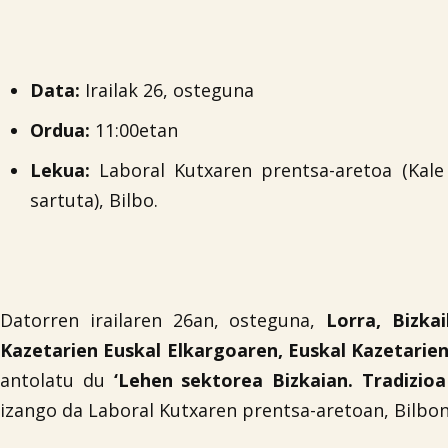
Data:
Irailak 26, osteguna
Ordua:
11:00etan
Lekua:
Laboral Kutxaren prentsa-aretoa (Kale N
sartuta), Bilbo.
Datorren irailaren 26an, osteguna,
Lorra, Bizka
Kazetarien Euskal Elkargoaren, Euskal Kazetarie
antolatu du
‘Lehen sektorea Bizkaian. Tradizioa
izango da Laboral Kutxaren prentsa-aretoan, Bilbon