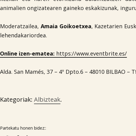
animalien ongizatearen gaineko eskakizunak, ingu
Moderatzailea,
Amaia Goikoetxea
, Kazetarien Eus
lehendakariordea.
Online izen-ematea:
https://www.eventbrite.es/
Alda. San Mamés, 37 – 4º Dpto.6 – 48010 BILBAO – T
Kategoriak:
Albizteak
.
Partekatu honen bidez::