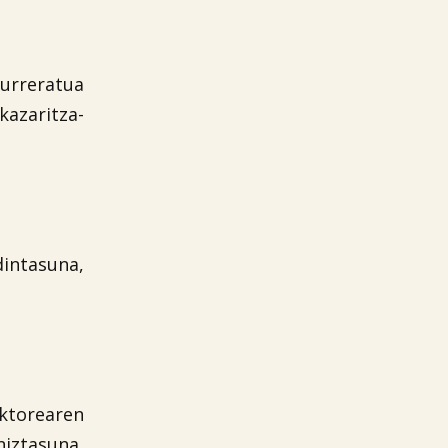
aurreratua
azaritza-
dintasuna,
ektorearen
iztasuna,