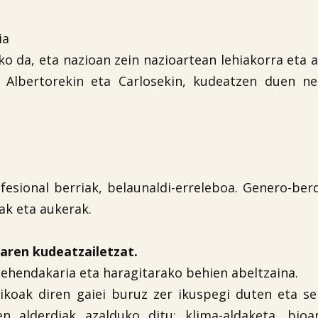
ia
ko da, eta nazioan zein nazioartean lehiakorra eta 
Albertorekin eta Carlosekin, kudeatzen duen nek
fesional berriak, belaunaldi-erreleboa. Genero-ber
k eta aukerak.
earen kudeatzailetzat.
lehendakaria eta haragitarako behien abeltzaina.
ikoak diren gaiei buruz zer ikuspegi duten eta s
 alderdiak azalduko ditu: klima-aldaketa, bioan
