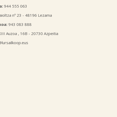
a:
944 555 063
aioltza nº 23 - 48196 Lezama
koa:
943 083 888
XIII Auzoa , 16B - 20730 Azpeitia
l@lursailkoop.eus