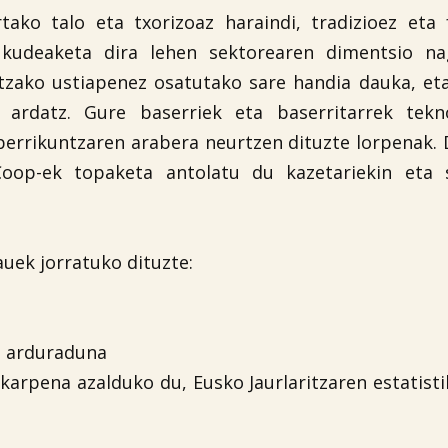
ako talo eta txorizoaz haraindi, tradizioez eta 
 kudeaketa dira lehen sektorearen dimentsio na
ntzako ustiapenez osatutako sare handia dauka, et
 ardatz. Gure baserriek eta baserritarrek tekno
berrikuntzaren arabera neurtzen dituzte lorpenak.
.Coop-ek topaketa antolatu du kazetariekin eta 
uek jorratuko dituzte:
o arduraduna
arpena azalduko du, Eusko Jaurlaritzaren estatist