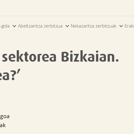



-gida
Abeltzaintza zerbitzua
Nekazaritza zerbitzuak
Erak
sektorea Bizkaian.
ea?’
rgoa
eak