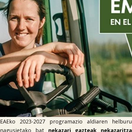

Iragarki-taula
Lursail Market
EAEko 2023-2027 programazio aldiaren helburu
nagusietako bat
nekazari gazteak nekazaritza