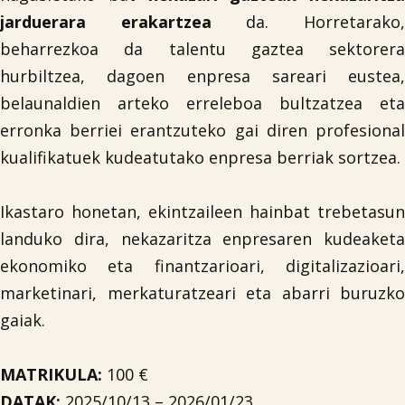
jarduerara erakartzea
da. Horretarako
beharrezkoa da talentu gaztea sektorera
hurbiltzea, dagoen enpresa sareari eustea,
belaunaldien arteko erreleboa bultzatzea eta
erronka berriei erantzuteko gai diren profesional
kualifikatuek kudeatutako enpresa berriak sortzea.
Ikastaro honetan, ekintzaileen hainbat trebetasun
landuko dira, nekazaritza enpresaren kudeaketa
ekonomiko eta finantzarioari, digitalizazioari,
marketinari, merkaturatzeari eta abarri buruzko
gaiak.
MATRIKULA:
100 €
DATAK:
2025/10/13 – 2026/01/23