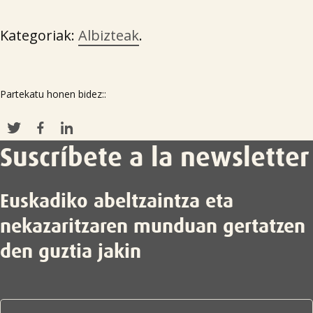
Kategoriak:
Albizteak
.
Partekatu honen bidez::
Suscríbete a la newsletter
Euskadiko abeltzaintza eta
nekazaritzaren munduan gertatzen
den guztia jakin