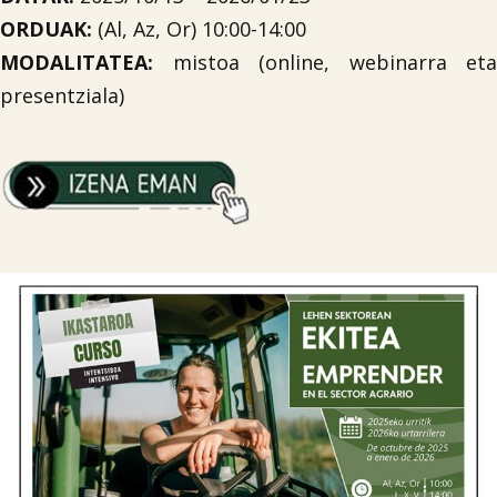
ORDUAK:
(Al, Az, Or) 10:00-14:00
MODALITATEA:
mistoa (online, webinarra eta
presentziala)