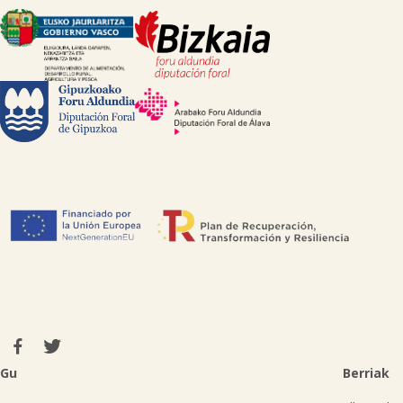
Gu
Berriak