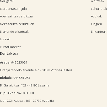
Nor gara?
Albizteak
Gardentasun-gida
Lehiaketak
Abeltzaintza zerbitzua
Azokak
Nekazaritza zerbitzuak
Ongarri
Erakunde elkartuak
Enkanteak
Lursail
Lursail market
Kontaktua
Araba:
945 285099
Granja Modelo Arkaute s/n - 01192 Vitoria-Gasteiz
Bizkaia:
944 555 063
Bº Garaioltza nº 23 - 48196 Lezama
Gipuzkoa:
943 083 888
Juan XXIII Auzoa , 16B - 20730 Azpeitia