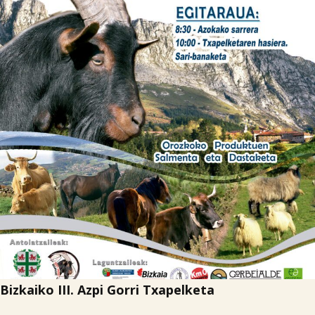

Iragarki-taula
Lursail Market
Bizkaiko III. Azpi Gorri Txapelketa