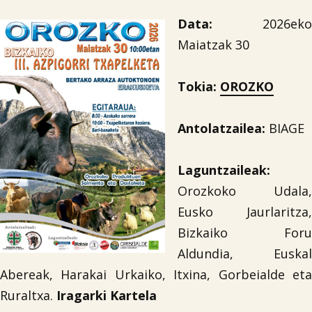
Data:
2026eko
Maiatzak 30
Tokia:
OROZKO
Antolatzailea:
BIAGE
Laguntzaileak:
Orozkoko Udala,
Eusko Jaurlaritza,
Bizkaiko Foru
Aldundia, Euskal
Abereak, Harakai Urkaiko, Itxina, Gorbeialde eta
Ruraltxa.
Iragarki Kartela