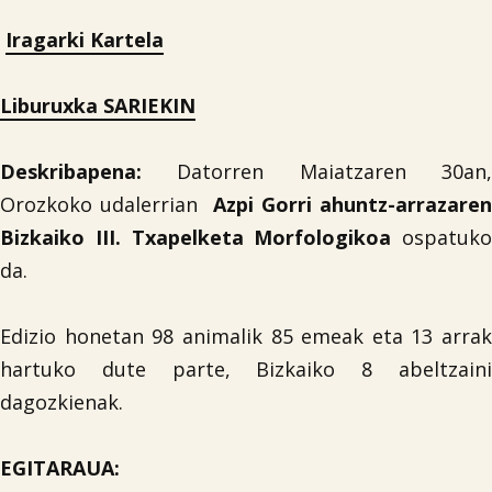
Iragarki Kartela
Liburuxka SARIEKIN
Deskribapena:
Datorren Maiatzaren 30an,
Orozkoko udalerrian
Azpi Gorri ahuntz-arrazaren
Bizkaiko III. Txapelketa Morfologikoa
ospatuko
da.
Edizio honetan 98 animalik 85 emeak eta 13 arrak
hartuko dute parte, Bizkaiko 8 abeltzaini
dagozkienak.
EGITARAUA: