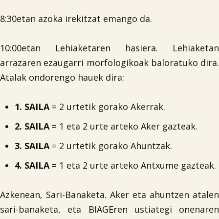
8:30etan azoka irekitzat emango da.
10:00etan Lehiaketaren hasiera. Lehiaketan
arrazaren ezaugarri morfologikoak baloratuko dira.
Atalak ondorengo hauek dira:
1. SAILA
= 2 urtetik gorako Akerrak.
2. SAILA
= 1 eta 2 urte arteko Aker gazteak.
3. SAILA
= 2 urtetik gorako Ahuntzak.
4. SAILA
= 1 eta 2 urte arteko Antxume gazteak.
Azkenean, Sari-Banaketa. Aker eta ahuntzen atalen
sari-banaketa, eta BIAGEren ustiategi onenaren