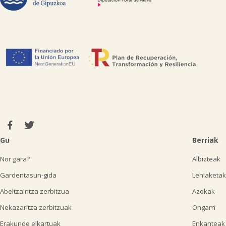
Gu
Berriak
Nor gara?
Albizteak
Gardentasun-gida
Lehiaketak
Abeltzaintza zerbitzua
Azokak
Nekazaritza zerbitzuak
Ongarri
Erakunde elkartuak
Enkanteak