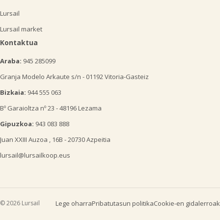
Lursail
Lursail market
Kontaktua
Araba:
945 285099
Granja Modelo Arkaute s/n - 01192 Vitoria-Gasteiz
Bizkaia:
944 555 063
Bº Garaioltza nº 23 - 48196 Lezama
Gipuzkoa:
943 083 888
Juan XXIII Auzoa , 16B - 20730 Azpeitia
lursail@lursailkoop.eus
© 2026 Lursail
Lege oharra
Pribatutasun politika
Cookie-en gidalerroak