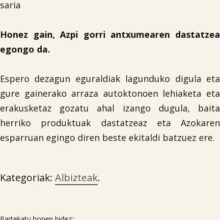
saria
Honez gain, Azpi gorri antxumearen dastatzea
egongo da.

Espero dezagun eguraldiak lagunduko digula eta
gure gainerako arraza autoktonoen lehiaketa eta
erakusketaz gozatu ahal izango dugula, baita
herriko produktuak dastatzeaz eta Azokaren
esparruan egingo diren beste ekitaldi batzuez ere.
Kategoriak:
Albizteak
.
Partekatu honen bidez::