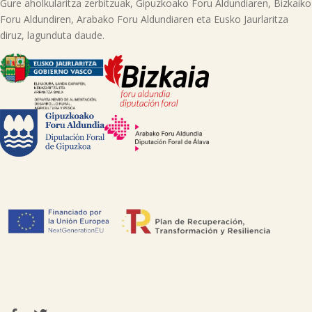
Gure aholkularitza zerbitzuak, Gipuzkoako Foru Aldundiaren, Bizkaiko
Foru Aldundiren, Arabako Foru Aldundiaren eta Eusko Jaurlaritza
diruz, lagunduta daude.