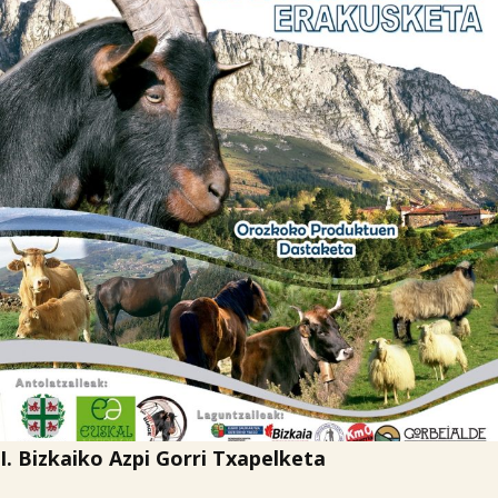

Iragarki-taula
Lursail Market
I. Bizkaiko Azpi Gorri Txapelketa