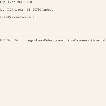
Gipuzkoa:
943 083 888
Juan XXIII Auzoa , 16B - 20730 Azpeitia
lursail@lursailkoop.eus
© 2026 Lursail
Lege oharra
Pribatutasun politika
Cookie-en gidalerroak