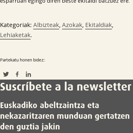
esparruan egingo diren beste ekitaldi batzuez ere.
Kategoriak:
Albizteak
,
Azokak
,
Ekitaldiak
,
Lehiaketak
.
Partekatu honen bidez::
Suscríbete a la newsletter
Euskadiko abeltzaintza eta
nekazaritzaren munduan gertatzen
den guztia jakin