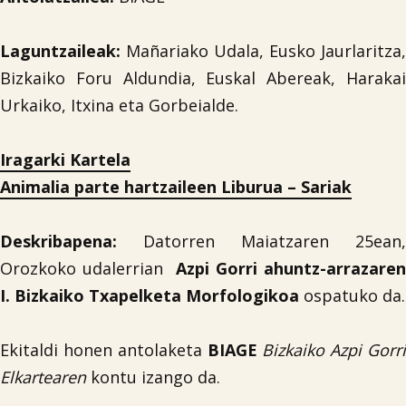
Laguntzaileak:
Mañariako Udala, Eusko Jaurlaritza,
Bizkaiko Foru Aldundia, Euskal Abereak, Harakai
Urkaiko, Itxina eta Gorbeialde.
Iragarki Kartela
Animalia parte hartzaileen Liburua
– Sariak
Deskribapena:
Datorren Maiatzaren 25ean,
Orozkoko udalerrian
Azpi Gorri ahuntz-arrazaren
I. Bizkaiko Txapelketa Morfologikoa
ospatuko da.
Ekitaldi honen antolaketa
BIAGE
Bizkaiko Azpi Gorr
Elkartearen
kontu izango da.