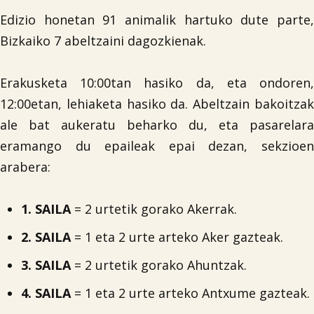
Edizio honetan 91 animalik hartuko dute parte,
Bizkaiko 7 abeltzaini dagozkienak.
Erakusketa 10:00tan hasiko da, eta ondoren,
12:00etan, lehiaketa hasiko da. Abeltzain bakoitzak
ale bat aukeratu beharko du, eta pasarelara
eramango du epaileak epai dezan, sekzioen
arabera:
1. SAILA
= 2 urtetik gorako Akerrak.
2. SAILA
= 1 eta 2 urte arteko Aker gazteak.
3. SAILA
= 2 urtetik gorako Ahuntzak.
4. SAILA
= 1 eta 2 urte arteko Antxume gazteak.