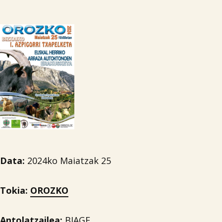
Data:
2024ko Maiatzak 25
Tokia:
OROZKO
Antolatzailea:
BIAGE