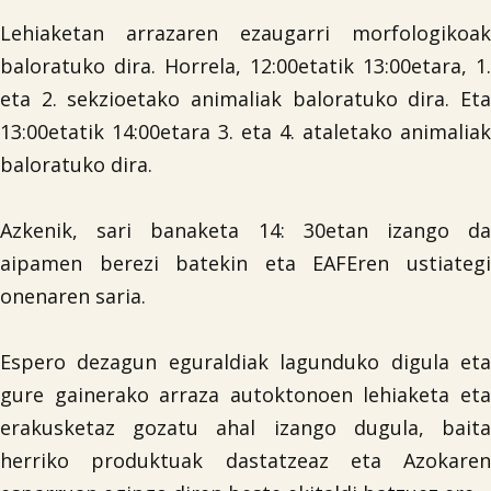
Lehiaketan arrazaren ezaugarri morfologikoak
baloratuko dira. Horrela, 12:00etatik 13:00etara, 1.
eta 2. sekzioetako animaliak baloratuko dira. Eta
13:00etatik 14:00etara 3. eta 4. ataletako animaliak
baloratuko dira.
Azkenik, sari banaketa 14: 30etan izango da
aipamen berezi batekin eta EAFEren ustiategi

onenaren saria.
Espero dezagun eguraldiak lagunduko digula eta
gure gainerako arraza autoktonoen lehiaketa eta
erakusketaz gozatu ahal izango dugula, baita
herriko produktuak dastatzeaz eta Azokaren