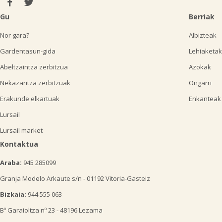
Gu
Berriak
Nor gara?
Albizteak
Gardentasun-gida
Lehiaketak
Abeltzaintza zerbitzua
Azokak
Nekazaritza zerbitzuak
Ongarri
Erakunde elkartuak
Enkanteak
Lursail
Lursail market
Kontaktua
Araba:
945 285099
Granja Modelo Arkaute s/n - 01192 Vitoria-Gasteiz
Bizkaia:
944 555 063
Bº Garaioltza nº 23 - 48196 Lezama