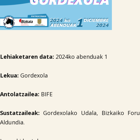
Lehiaketaren data:
2024ko abenduak 1
Lekua:
Gordexola
Antolatzailea:
BIFE
Sustatzaileak:
Gordexolako Udala, Bizkaiko Foru
Aldundia.