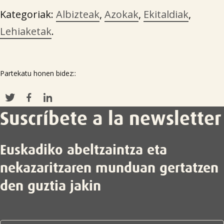
Kategoriak:
Albizteak
,
Azokak
,
Ekitaldiak
,
Lehiaketak
.
Partekatu honen bidez::
Suscríbete a la newsletter
Euskadiko abeltzaintza eta
nekazaritzaren munduan gertatzen
den guztia jakin