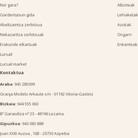
Nor gara?
Albizteak
Gardentasun-gida
Lehiaketak
Abeltzaintza zerbitzua
Azokak
Nekazaritza zerbitzuak
Ongarri
Erakunde elkartuak
Enkanteak
Lursail
Lursail market
Kontaktua
Araba:
945 285099
Granja Modelo Arkaute s/n - 01192 Vitoria-Gasteiz
Bizkaia:
944 555 063
Bº Garaioltza nº 23 - 48196 Lezama
Gipuzkoa:
943 083 888
Juan XXIII Auzoa , 16B - 20730 Azpeitia