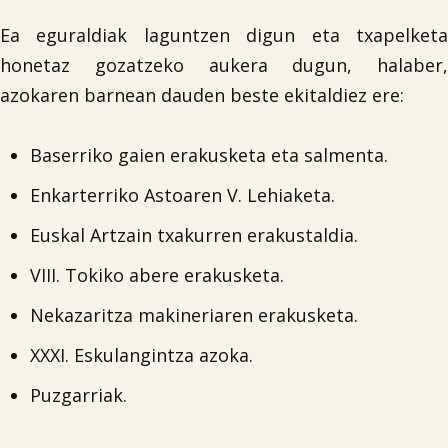
Ea eguraldiak laguntzen digun eta txapelketa
honetaz gozatzeko aukera dugun, halaber,
azokaren barnean dauden beste ekitaldiez ere:
Baserriko gaien erakusketa eta salmenta.
Enkarterriko Astoaren V. Lehiaketa.

Euskal Artzain txakurren erakustaldia.
VIII. Tokiko abere erakusketa.
Nekazaritza makineriaren erakusketa.
XXXI. Eskulangintza azoka.
Puzgarriak.