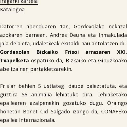
Iragarki kartela
Katalogoa
Datorren abenduaren 1an, Gordexolako nekazal
azokaren barnean, Andres Deuna eta Inmakulada
jaia dela eta, udaletxeak ekitaldi hau antolatzen du.
Gordexolan
Bizkaiko Frisoi arrazaren XXI.
Txapelketa
ospatuko da, Bizkaiko eta Gipuzkoako
abeltzainen partaidetzarekin.
Frisiar behien 5 ustiategi daude baieztatuta, eta
guztira 56 animalia lehiatuko dira. Lehiaketako
epailearen azalpenekin gozatuko dugu. Oraingo
honetan Bonet Cid Salgado izango da, CONAFEko
epailea internazionala.