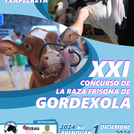

Iragarki-taula
Lursail Market