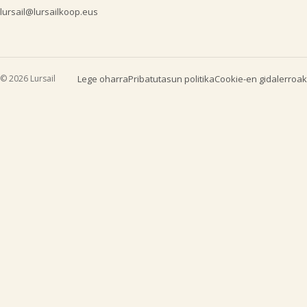
lursail@lursailkoop.eus
© 2026 Lursail
Lege oharra
Pribatutasun politika
Cookie-en gidalerroak