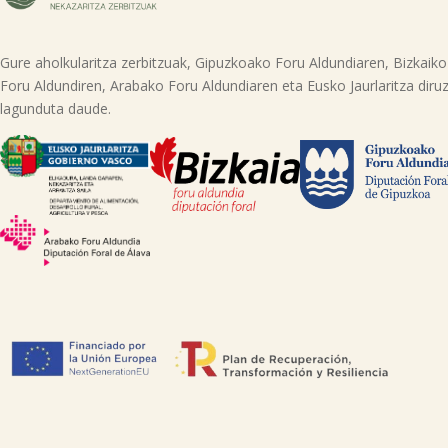
Gure aholkularitza zerbitzuak, Gipuzkoako Foru Aldundiaren, Bizkaiko
Foru Aldundiren, Arabako Foru Aldundiaren eta Eusko Jaurlaritza diruz
lagunduta daude.