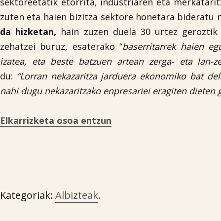
sektoreetatik etorrita, industriaren eta merkatari
zuten eta haien bizitza sektore honetara bideratu 
da hizketan,
hain zuzen duela 30 urtez geroztik
zehatzei buruz, esaterako “
baserritarrek haien eg
izatea, eta beste batzuen artean zerga- eta lan-z
du:
“Lorran nekazaritza jarduera ekonomiko bat del
nahi dugu nekazaritzako enpresariei eragiten dieten 
Elkarrizketa osoa entzun
Kategoriak:
Albizteak
.