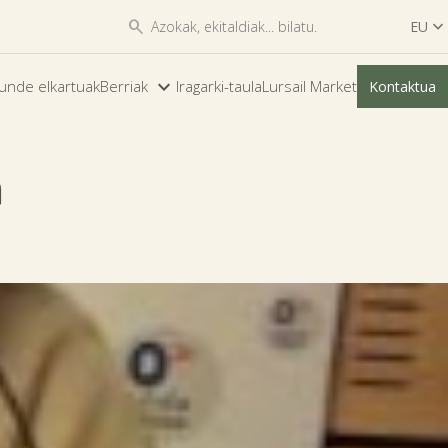


EU

ES
unde elkartuak
Berriak
Iragarki-taula
Lursail Market
Kontaktua
EU
a