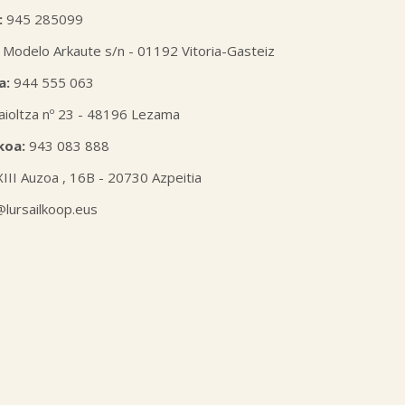
:
945 285099
 Modelo Arkaute s/n - 01192 Vitoria-Gasteiz
a:
944 555 063
aioltza nº 23 - 48196 Lezama
koa:
943 083 888
XIII Auzoa , 16B - 20730 Azpeitia
l@lursailkoop.eus