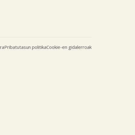
ra
Pribatutasun politika
Cookie-en gidalerroak