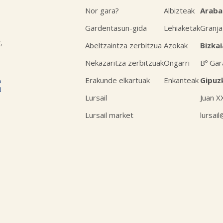
Nor gara?
Albizteak
Araba
Gardentasun-gida
Lehiaketak
Granja
,
Abeltzaintza zerbitzua
Azokak
Bizkai
Nekazaritza zerbitzuak
Ongarri
Bº Gar
Erakunde elkartuak
Enkanteak
Gipuz
Lursail
Juan X
Lursail market
lursai