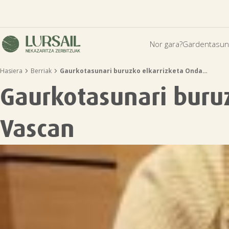
Nor gara?
Gardentasun


Hasiera
Berriak
Gaurkotasunari buruzko elkarrizketa Onda…
Gaurkotasunari buru
Vascan