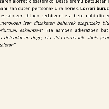
tzaren alorretik esaterako. Beste eremu batzuetan 
nahi izan duten pertsonak dira horiek.
Lorrari buruz
 eskaintzen dituen zerbitzuei eta bete nahi ditu
unerokoan izan ditzaketen beharrak ezagutzeko bit
erbitzuak eskaintzea”.
Eta asmoen adierazpen bat
a defendatzen dugu, eta, ildo horretatik, ahots geh
gaietan”
