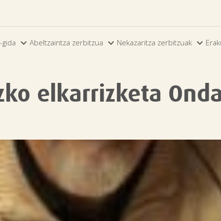



-gida
Abeltzaintza zerbitzua
Nekazaritza zerbitzuak
Erak
zko elkarrizketa Ond