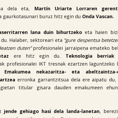
tea dela eta,
Martín Uriarte Lorraren gere
ta gaurkotasunari buruz hitz egin du
Onda Vascan.
aserritarren lana duin bihurtzeko
eta haien bizi
du. Halaber, sektoreari eta
“gure despentsa betetze
deatzen duten”
profesionalei jarraipena emateko b
ketaz
ere hitz egin du.
Teknologia berriak 
ak profesionalei IKT tresnak ezartzen laguntzeko 
u.
Emakumea nekazaritza- eta abeltzaintza-e
sartzea
erronka garrantzitsua dela ere aipatu du,
tegietan titular gisara dauden emakumeen ehun
z jende gehiago hasi dela landa-lanetan
, berez