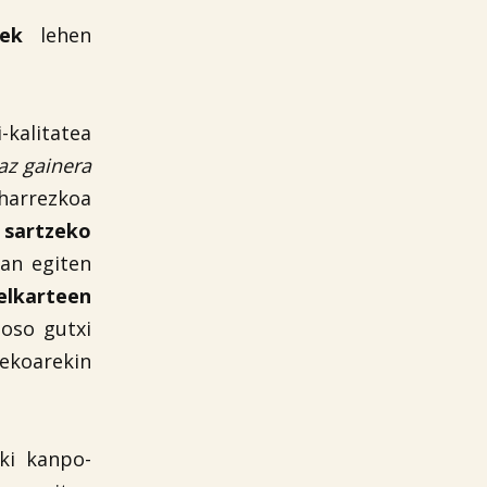
ntek
lehen
-kalitatea
az gainera
eharrezkoa
sartzeko
lan egiten
lkarteen
 oso gutxi
ekoarekin
iki kanpo-