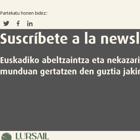
Partekatu honen bidez::
Suscríbete a la newsl
Euskadiko abeltzaintza eta nekazar
munduan gertatzen den guztia jaki