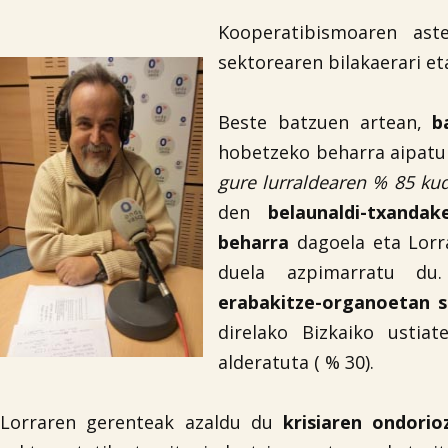
Kooperatibismoaren as
sektorearen bilakaerari e
Beste batzuen artean,
b
hobetzeko beharra aipatu 
gure lurraldearen % 85 ku
den
belaunaldi-txanda
beharra
dagoela eta Lorr
duela azpimarratu d
erabakitze-organoetan 
direlako Bizkaiko ustia
alderatuta ( % 30).
Lorraren gerenteak azaldu du
krisiaren ondorio