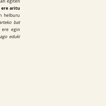
lan egiten
 ere aritu
en helburu
arteko bat
 ere egin
iago eduki