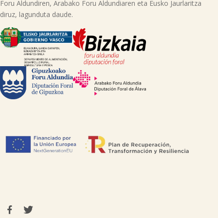
Foru Aldundiren, Arabako Foru Aldundiaren eta Eusko Jaurlaritza
diruz, lagunduta daude.