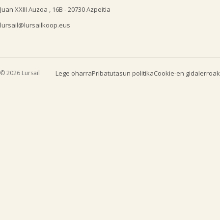
Juan XXIII Auzoa , 16B - 20730 Azpeitia
lursail@lursailkoop.eus
© 2026 Lursail
Lege oharra
Pribatutasun politika
Cookie-en gidalerroak