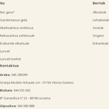
Gu
Berriak
Nor gara?
Albizteak
Gardentasun-gida
Lehiaketak
Abeltzaintza zerbitzua
Azokak
Nekazaritza zerbitzuak
Ongarri
Erakunde elkartuak
Enkanteak
Lursail
Lursail market
Kontaktua
Araba:
945 285099
Granja Modelo Arkaute s/n - 01192 Vitoria-Gasteiz
Bizkaia:
944 555 063
Bº Garaioltza nº 23 - 48196 Lezama
Gipuzkoa:
943 083 888