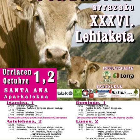

Iragarki-taula
Lursail Market