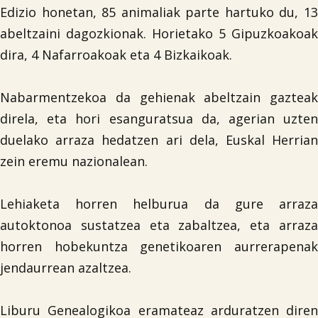
Edizio honetan, 85 animaliak parte hartuko du, 13
abeltzaini dagozkionak. Horietako 5 Gipuzkoakoak
dira, 4 Nafarroakoak eta 4 Bizkaikoak.
Nabarmentzekoa da gehienak abeltzain gazteak
direla, eta hori esanguratsua da, agerian uzten
duelako arraza hedatzen ari dela, Euskal Herrian
zein eremu nazionalean.
Lehiaketa horren helburua da gure arraza
autoktonoa sustatzea eta zabaltzea, eta arraza
horren hobekuntza genetikoaren aurrerapenak
jendaurrean azaltzea.
Liburu Genealogikoa eramateaz arduratzen diren