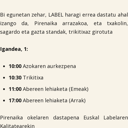
Bi egunetan zehar, LABEL haragi errea dastatu ahal
izango da, Pirenaika arrazakoa, eta txakolin,
sagardo eta gazta standak, trikitixaz girotuta
Igandea, 1:
10:00
Azokaren aurkezpena

10:30
Trikitixa
11:00
Abereen lehiaketa (Emeak)
17:00
Abereen lehiaketa (Arrak)
Pirenaika okelaren dastapena Euskal Labelaren
Kalitatearekin