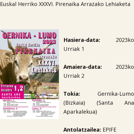
Euskal Herriko XXXVI. Pirenaika Arrazako Lehiaketa
Hasiera-data:
2023ko
Urriak 1
Amaiera-data:
2023ko
Urriak 2
Tokia:
Gernika-Lumo
(Bizkaia) (Santa Ana
Aparkalekua)
Antolatzailea:
EPIFE