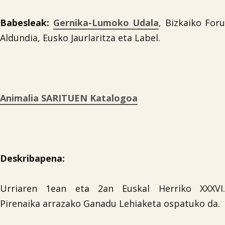
Babesleak:
Gernika-Lumoko Udala
, Bizkaiko Foru
Aldundia, Eusko Jaurlaritza eta Label.
Animalia SARITUEN Katalogoa
Deskribapena:
Urriaren 1ean eta 2an Euskal Herriko XXXVI.
Pirenaika arrazako Ganadu Lehiaketa ospatuko da.