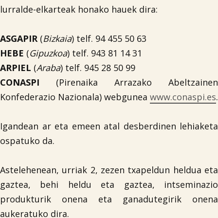
lurralde-elkarteak honako hauek dira:
ASGAPIR
(
Bizkaia
) telf. 94 455 50 63
HEBE
(
Gipuzkoa
) telf. 943 81 14 31
ARPIEL
(
Araba
) telf. 945 28 50 99
CONASPI
(Pirenaika Arrazako Abeltzainen
Konfederazio Nazionala) webgunea
www.conaspi.es
.
Igandean ar eta emeen atal desberdinen lehiaketa
ospatuko da.
Astelehenean, urriak 2, zezen txapeldun heldua eta
gaztea, behi heldu eta gaztea, intseminazio
produkturik onena eta ganadutegirik onena
aukeratuko dira.