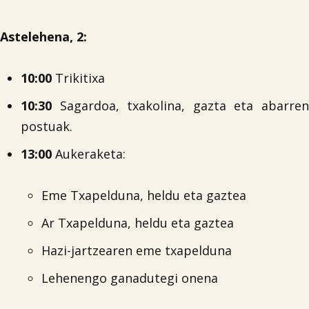
Astelehena, 2:
10:00
Trikitixa
10:30
Sagardoa, txakolina, gazta eta abarren
postuak.
13:00
Aukeraketa:
Eme Txapelduna, heldu eta gaztea
Ar Txapelduna, heldu eta gaztea
Hazi-jartzearen eme txapelduna
Lehenengo ganadutegi onena