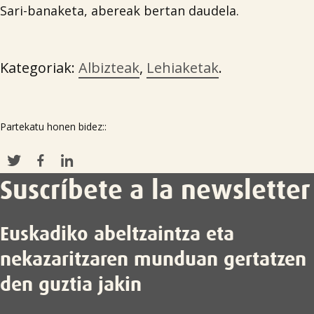
Sari-banaketa, abereak bertan daudela.
Kategoriak:
Albizteak
,
Lehiaketak
.
Partekatu honen bidez::
Suscríbete a la newsletter
Euskadiko abeltzaintza eta
nekazaritzaren munduan gertatzen
den guztia jakin