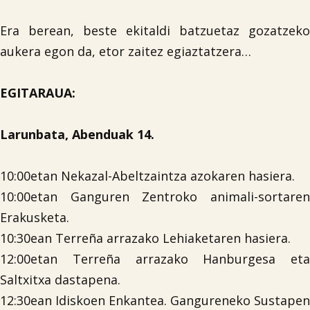
Era berean, beste ekitaldi batzuetaz gozatzeko
aukera egon da, etor zaitez egiaztatzera…
EGITARAUA:
Larunbata, Abenduak 14.
10:00etan Nekazal-Abeltzaintza azokaren hasiera.
10:00etan Ganguren Zentroko animali-sortaren

Erakusketa.
10:30ean Terreña arrazako Lehiaketaren hasiera.
12:00etan Terreña arrazako Hanburgesa eta
Saltxitxa dastapena.
12:30ean Idiskoen Enkantea. Gangureneko Sustapen