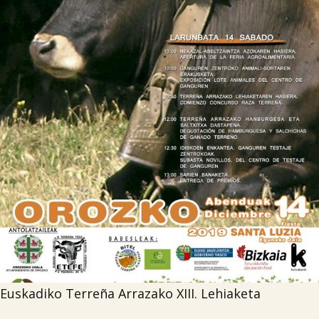

Iragarki-taula
Lursail Market
Euskadiko Terreña Arrazako XIII. Lehiaketa