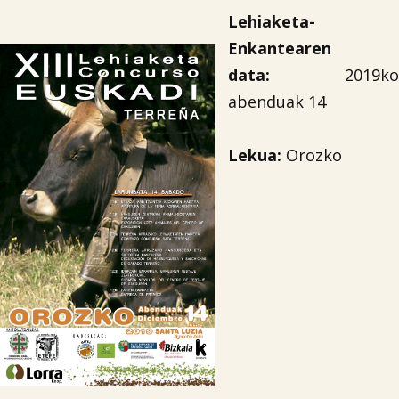
Lehiaketa-
Enkantearen
data:
2019ko
abenduak 14
Lekua:
Orozko