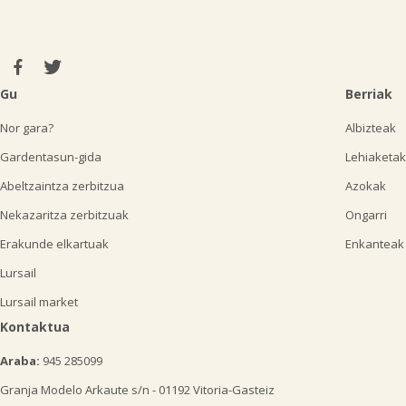
Gu
Berriak
Nor gara?
Albizteak
Gardentasun-gida
Lehiaketak
Abeltzaintza zerbitzua
Azokak
Nekazaritza zerbitzuak
Ongarri
Erakunde elkartuak
Enkanteak
Lursail
Lursail market
Kontaktua
Araba:
945 285099
Granja Modelo Arkaute s/n - 01192 Vitoria-Gasteiz