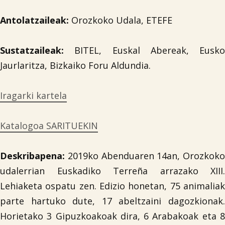
Antolatzaileak:
Orozkoko Udala, ETEFE
Sustatzaileak:
BITEL, Euskal Abereak, Eusko
Jaurlaritza, Bizkaiko Foru Aldundia.
Iragarki kartela
Katalogoa SARITUEKIN
Deskribapena:
2019ko Abenduaren 14an, Orozkoko
udalerrian Euskadiko Terreña arrazako XIII.
Lehiaketa ospatu zen. Edizio honetan, 75 animaliak
parte hartuko dute, 17 abeltzaini dagozkionak.
Horietako 3 Gipuzkoakoak dira, 6 Arabakoak eta 8