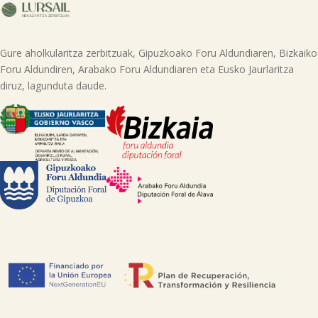
adieraziz edo helbide honetara mezua bidaliz: lursail@lursailkoop.eus.
Informazio gehigarria lor dezakezu gure web orrian.
Gure aholkularitza zerbitzuak, Gipuzkoako Foru Aldundiaren, Bizkaiko
Foru Aldundiren, Arabako Foru Aldundiaren eta Eusko Jaurlaritza
diruz, lagunduta daude.