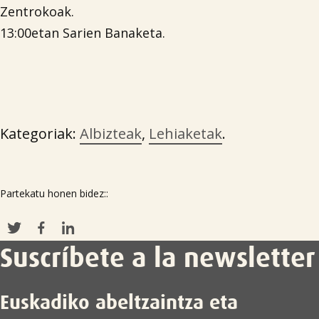
Zentrokoak.
13:00etan Sarien Banaketa.
Kategoriak:
Albizteak
,
Lehiaketak
.
Partekatu honen bidez::
Suscríbete a la newsletter
Euskadiko abeltzaintza eta