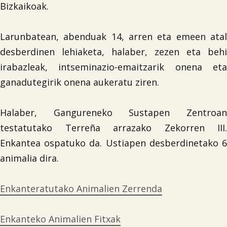
Bizkaikoak.
Larunbatean, abenduak 14, arren eta emeen atal
desberdinen lehiaketa, halaber, zezen eta behi
irabazleak, intseminazio-emaitzarik onena eta
ganadutegirik onena aukeratu ziren.
Halaber, Gangureneko Sustapen Zentroan
testatutako Terreña arrazako Zekorren III.
Enkantea ospatuko da. Ustiapen desberdinetako 6
animalia dira.
Enkanteratutako Animalien Zerrenda
Enkanteko Animalien Fitxak