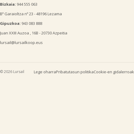
Bizkaia:
944 555 063
Bº Garaioltza nº 23 - 48196 Lezama
Gipuzkoa:
943 083 888
Juan XXIII Auzoa , 16B - 20730 Azpeitia
lursail@lursailkoop.eus
© 2026 Lursail
Lege oharra
Pribatutasun politika
Cookie-en gidalerroak