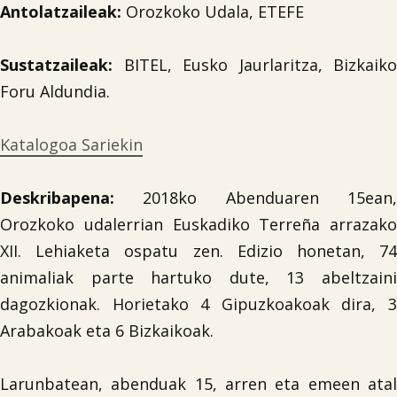
Antolatzaileak:
Orozkoko Udala, ETEFE
Sustatzaileak:
BITEL, Eusko Jaurlaritza, Bizkaiko
Foru Aldundia.
Katalogoa Sariekin
Deskribapena:
2018ko Abenduaren 15ean
Orozkoko udalerrian Euskadiko Terreña arrazako
XII. Lehiaketa ospatu zen. Edizio honetan, 74
animaliak parte hartuko dute, 13 abeltzaini
dagozkionak. Horietako 4 Gipuzkoakoak dira, 3
Arabakoak eta 6 Bizkaikoak.
Larunbatean, abenduak 15, arren eta emeen atal