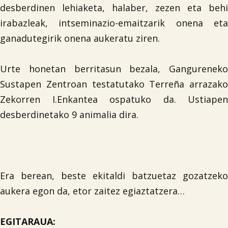
desberdinen lehiaketa, halaber, zezen eta behi
irabazleak, intseminazio-emaitzarik onena eta
ganadutegirik onena aukeratu ziren.
Urte honetan berritasun bezala, Gangureneko
Sustapen Zentroan testatutako Terreña arrazako
Zekorren I.Enkantea ospatuko da. Ustiapen
desberdinetako 9 animalia dira.
Era berean, beste ekitaldi batzuetaz gozatzeko
aukera egon da, etor zaitez egiaztatzera…
EGITARAUA: