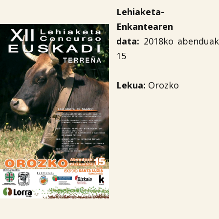
Lehiaketa-
Enkantearen
data:
2018ko abenduak
15
Lekua:
Orozko