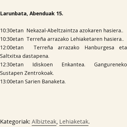
Larunbata, Abenduak 15.
10:30etan Nekazal-Abeltzaintza azokaren hasiera..
10:30etan Terreña arrazako Lehiaketaren hasiera..
12:00etan Terreña arrazako Hanburgesa eta

Saltxitxa dastapena.
12:30etan Idiskoen Enkantea. Gangureneko
Sustapen Zentrokoak.
13:00etan Sarien Banaketa.
Kategoriak:
Albizteak
,
Lehiaketak
.