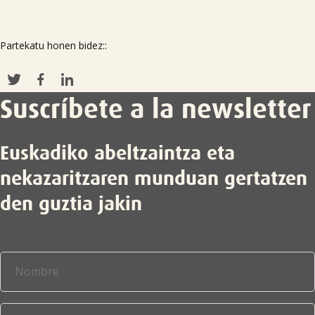
Partekatu honen bidez::
Suscríbete a la newsletter
Euskadiko abeltzaintza eta
nekazaritzaren munduan gertatzen
den guztia jakin