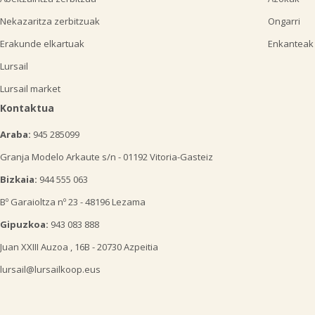
Nekazaritza zerbitzuak
Ongarri
Erakunde elkartuak
Enkanteak
Lursail
Lursail market
Kontaktua
Araba:
945 285099
Granja Modelo Arkaute s/n - 01192 Vitoria-Gasteiz
Bizkaia:
944 555 063
Bº Garaioltza nº 23 - 48196 Lezama
Gipuzkoa:
943 083 888
Juan XXIII Auzoa , 16B - 20730 Azpeitia
lursail@lursailkoop.eus