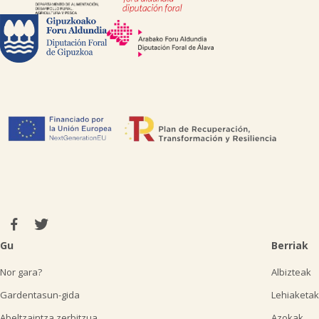
Gu
Berriak
Nor gara?
Albizteak
Gardentasun-gida
Lehiaketak
Abeltzaintza zerbitzua
Azokak