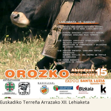

Iragarki-taula
Lursail Market
Euskadiko Terreña Arrazako XII. Lehiaketa