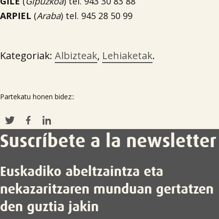
GILE
(
Gipuzkoa
) tel. 943 30 83 88
ARPIEL
(
Araba
) tel. 945 28 50 99
Kategoriak:
Albizteak
,
Lehiaketak
.
Partekatu honen bidez::
Suscríbete a la newsletter
Euskadiko abeltzaintza eta
nekazaritzaren munduan gertatzen
den guztia jakin