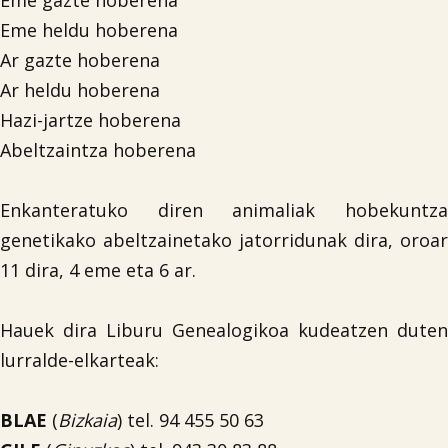
Eme gazte hoberena
Eme heldu hoberena
Ar gazte hoberena
Ar heldu hoberena
Hazi-jartze hoberena
Abeltzaintza hoberena
Enkanteratuko diren animaliak hobekuntza
genetikako abeltzainetako jatorridunak dira, oroar

11 dira, 4 eme eta 6 ar.
Hauek dira Liburu Genealogikoa kudeatzen duten
lurralde-elkarteak:
BLAE
(
Bizkaia
) tel. 94 455 50 63