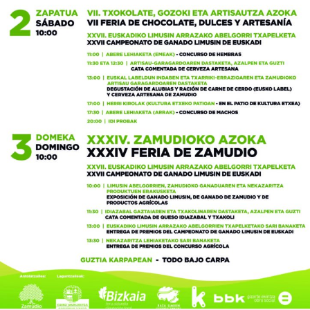

Iragarki-taula
Lursail Market