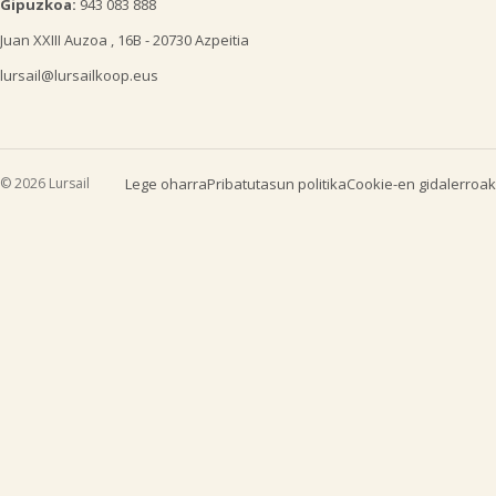
Gipuzkoa:
943 083 888
Juan XXIII Auzoa , 16B - 20730 Azpeitia
lursail@lursailkoop.eus
© 2026 Lursail
Lege oharra
Pribatutasun politika
Cookie-en gidalerroak