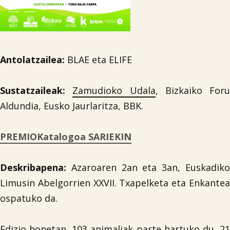
Antolatzailea:
BLAE eta ELIFE
Sustatzaileak:
Zamudioko Udala
, Bizkaiko Foru
Aldundia, Eusko Jaurlaritza, BBK.
PREMIOKatalogoa SARIEKIN
Deskribapena:
Azaroaren 2an eta 3an, Euskadiko
Limusin Abelgorrien XXVII. Txapelketa eta Enkantea
ospatuko da.
Edizio honetan, 103 animaliak parte hartuko du, 21