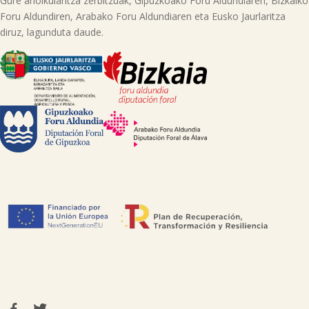
Gure aholkularitza zerbitzuak, Gipuzkoako Foru Aldundiaren, Bizkaiko
Foru Aldundiren, Arabako Foru Aldundiaren eta Eusko Jaurlaritza
diruz, lagunduta daude.