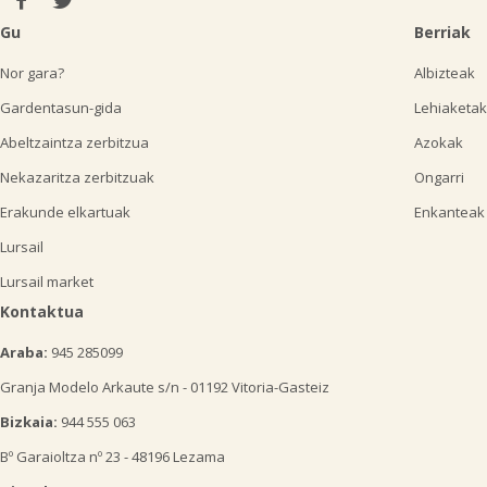
Gu
Berriak
Nor gara?
Albizteak
Gardentasun-gida
Lehiaketak
Abeltzaintza zerbitzua
Azokak
Nekazaritza zerbitzuak
Ongarri
Erakunde elkartuak
Enkanteak
Lursail
Lursail market
Kontaktua
Araba:
945 285099
Granja Modelo Arkaute s/n - 01192 Vitoria-Gasteiz
Bizkaia:
944 555 063
Bº Garaioltza nº 23 - 48196 Lezama