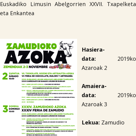
Euskadiko Limusin Abelgorrien XXVII. Txapelketa
eta Enkantea
Hasiera-
data:
2019ko
Azaroak 2
Amaiera-
data:
2019ko
Azaroak 3
Lekua:
Zamudio