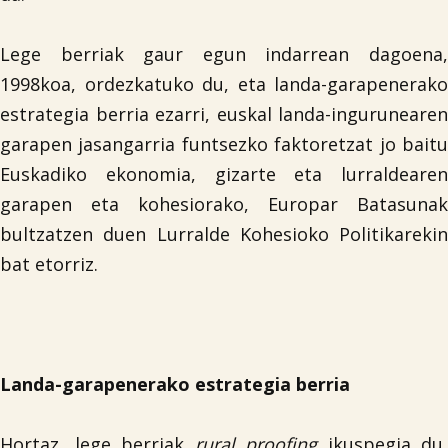
Lege berriak gaur egun indarrean dagoena,
1998koa, ordezkatuko du, eta landa-garapenerako
estrategia berria ezarri, euskal landa-ingurunearen
garapen jasangarria funtsezko faktoretzat jo baitu
Euskadiko ekonomia, gizarte eta lurraldearen
garapen eta kohesiorako, Europar Batasunak
bultzatzen duen Lurralde Kohesioko Politikarekin
bat etorriz.
Landa-garapenerako estrategia berria
Hortaz, lege berriak
rural
proofing
ikuspegia du,