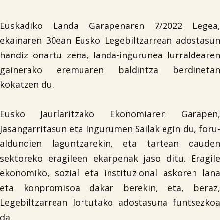

Euskadiko Landa Garapenaren 7/2022 Legea,
Iragarki-taula
ekainaren 30ean Eusko Legebiltzarrean adostasun
handiz onartu zena, landa-ingurunea lurraldearen
Lursail Market
gainerako eremuaren baldintza berdinetan
kokatzen du.
Eusko Jaurlaritzako Ekonomiaren Garapen,
Jasangarritasun eta Ingurumen Sailak egin du, foru-
aldundien laguntzarekin, eta tartean dauden
sektoreko eragileen ekarpenak jaso ditu. Eragile
ekonomiko, sozial eta instituzional askoren lana
eta konpromisoa dakar berekin, eta, beraz,
Legebiltzarrean lortutako adostasuna funtsezkoa
da.