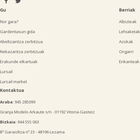
Gu
Berriak
Nor gara?
Albizteak
Gardentasun-gida
Lehiaketak
Abeltzaintza zerbitzua
Azokak
Nekazaritza zerbitzuak
Ongarri
Erakunde elkartuak
Enkanteak
Lursail
Lursail market
Kontaktua
Araba:
945 285099
Granja Modelo Arkaute s/n - 01192 Vitoria-Gasteiz
Bizkaia:
944 555 063
Bº Garaioltza nº 23 - 48196 Lezama