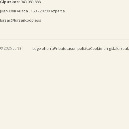
Gipuzkoa:
943 083 888
Juan XXIII Auzoa , 16B - 20730 Azpeitia
lursail@lursailkoop.eus
© 2026 Lursail
Lege oharra
Pribatutasun politika
Cookie-en gidalerroak