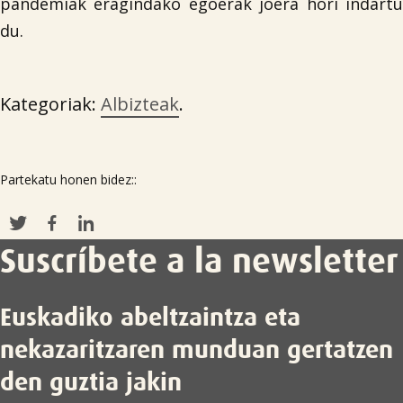
pandemiak eragindako egoerak joera hori indartu
du.
Kategoriak:
Albizteak
.
Partekatu honen bidez::
Suscríbete a la newsletter
Euskadiko abeltzaintza eta
nekazaritzaren munduan gertatzen
den guztia jakin