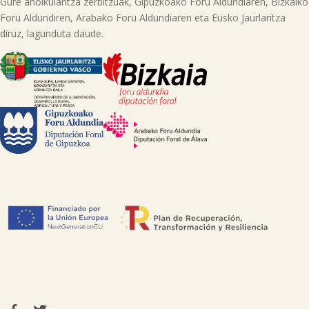
Gure aholkularitza zerbitzuak, Gipuzkoako Foru Aldundiaren, Bizkaiko
Foru Aldundiren, Arabako Foru Aldundiaren eta Eusko Jaurlaritza
diruz, lagunduta daude.