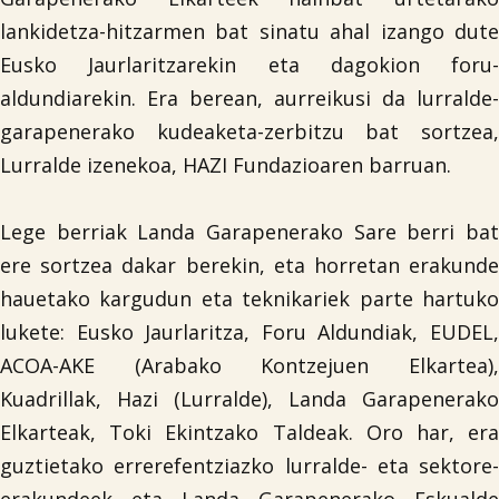
lankidetza-hitzarmen bat sinatu ahal izango dute
Eusko Jaurlaritzarekin eta dagokion foru-
aldundiarekin. Era berean, aurreikusi da lurralde-
garapenerako kudeaketa-zerbitzu bat sortzea,
Lurralde izenekoa, HAZI Fundazioaren barruan.
Lege berriak Landa Garapenerako Sare berri bat
ere sortzea dakar berekin, eta horretan erakunde
hauetako kargudun eta teknikariek parte hartuko
lukete: Eusko Jaurlaritza, Foru Aldundiak, EUDEL,
ACOA-AKE (Arabako Kontzejuen Elkartea),
Kuadrillak, Hazi (Lurralde), Landa Garapenerako
Elkarteak, Toki Ekintzako Taldeak. Oro har, era
guztietako errerefentziazko lurralde- eta sektore-