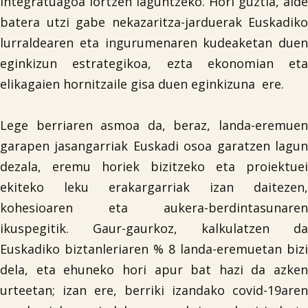
integratuagoa lortzen laguntzeko. Hori guztia, alde
batera utzi gabe nekazaritza-jarduerak Euskadiko

lurraldearen eta ingurumenaren kudeaketan duen
eginkizun estrategikoa, ezta ekonomian eta
elikagaien hornitzaile gisa duen eginkizuna ere.
Lege berriaren asmoa da, beraz, landa-eremuen
garapen jasangarriak Euskadi osoa garatzen lagun
dezala, eremu horiek bizitzeko eta proiektuei
ekiteko leku erakargarriak izan daitezen,
kohesioaren eta aukera-berdintasunaren
ikuspegitik. Gaur-gaurkoz, kalkulatzen da
Euskadiko biztanleriaren % 8 landa-eremuetan bizi
dela, eta ehuneko hori apur bat hazi da azken
urteetan; izan ere, berriki izandako covid-19aren