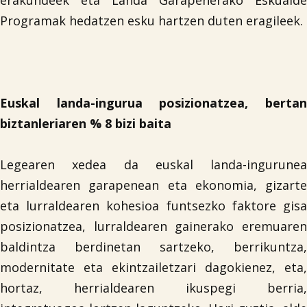
erakundeek eta Landa Garapenerako Eskualde
Programak hedatzen esku hartzen duten eragileek.
Euskal landa-ingurua posizionatzea, bertan
biztanleriaren % 8 bizi baita
Legearen xedea da euskal landa-ingurunea
herrialdearen garapenean eta ekonomia, gizarte
eta lurraldearen kohesioa funtsezko faktore gisa
posizionatzea, lurraldearen gainerako eremuaren
baldintza berdinetan sartzeko, berrikuntza,
modernitate eta ekintzailetzari dagokienez, eta,
hortaz, herrialdearen ikuspegi berria,