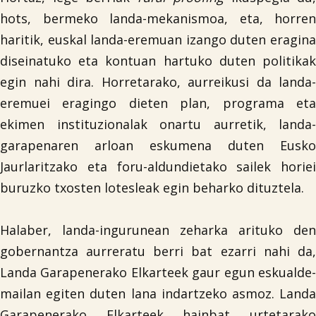
hots, bermeko landa-mekanismoa, eta, horren
haritik, euskal landa-eremuan izango duten eragina
diseinatuko eta kontuan hartuko duten politikak
egin nahi dira. Horretarako, aurreikusi da landa-
eremuei eragingo dieten plan, programa eta
ekimen instituzionalak onartu aurretik, landa-
garapenaren arloan eskumena duten Eusko
Jaurlaritzako eta foru-aldundietako sailek horiei
buruzko txosten lotesleak egin beharko dituztela.
Halaber, landa-ingurunean zeharka arituko den
gobernantza aurreratu berri bat ezarri nahi da,
Landa Garapenerako Elkarteek gaur egun eskualde-
mailan egiten duten lana indartzeko asmoz. Landa
Garapenerako Elkarteek hainbat urtetarako