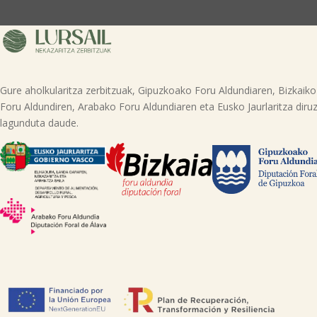
Gure aholkularitza zerbitzuak, Gipuzkoako Foru Aldundiaren, Bizkaiko
Foru Aldundiren, Arabako Foru Aldundiaren eta Eusko Jaurlaritza diruz
lagunduta daude.