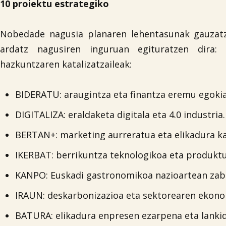
10 proiektu estrategiko
Nobedade nagusia planaren lehentasunak gauzatze
ardatz nagusiren inguruan egituratzen dira: e
hazkuntzaren katalizatzaileak:
BIDERATU: araugintza eta finantza eremu egokia
DIGITALIZA: eraldaketa digitala eta 4.0 industria.
BERTAN+: marketing aurreratua eta elikadura ka
IKERBAT: berrikuntza teknologikoa eta produkt
KANPO: Euskadi gastronomikoa nazioartean zaba
IRAUN: deskarbonizazioa eta sektorearen ekonom
BATURA: elikadura enpresen ezarpena eta lankid