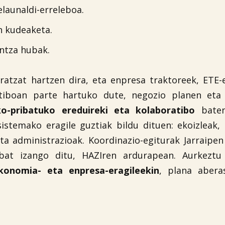
launaldi-erreleboa.
n kudeaketa.
ntza hubak.
eratzat hartzen dira, eta enpresa traktoreek, ETE-
tiboan parte hartuko dute, negozio planen eta
ko-pribatuko eredu
ireki eta kolaboratibo
baten
istemako eragile guztiak bildu dituen: ekoizleak,
eta administrazioak. Koordinazio-egiturak Jarraipe
at izango ditu, HAZIren ardurapean. Aurkeztu
ekonomia- eta enpresa-eragileekin
, plana abera