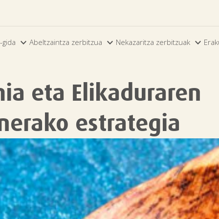



-gida
Abeltzaintza zerbitzua
Nekazaritza zerbitzuak
Erak
ia eta Elikaduraren
nerako estrategia