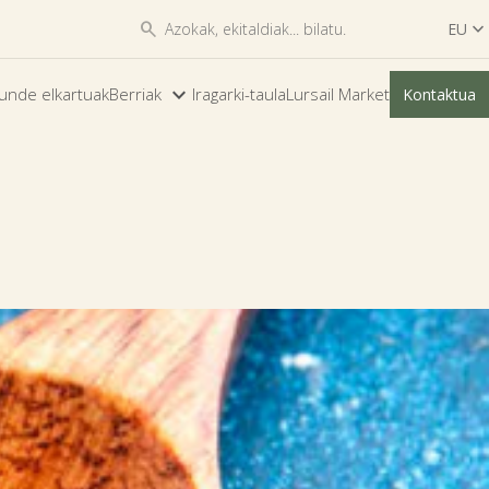


EU

ES
unde elkartuak
Berriak
Iragarki-taula
Lursail Market
Kontaktua
EU