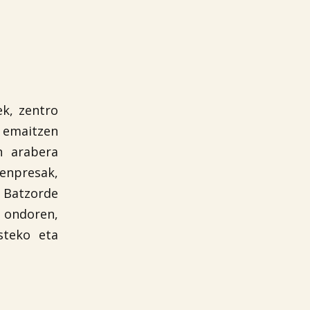
ek, zentro
 emaitzen
 arabera
 enpresak,
n Batzorde
 ondoren,
steko eta