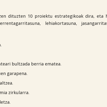
n dituzten 10 proiektu estrategikoak dira, eta h
rrentagarritasuna, lehiakortasuna, jasangarrit
.
teari bultzada berria ematea.

uen garapena.
ltzea.
ia zirkularra.
etza.