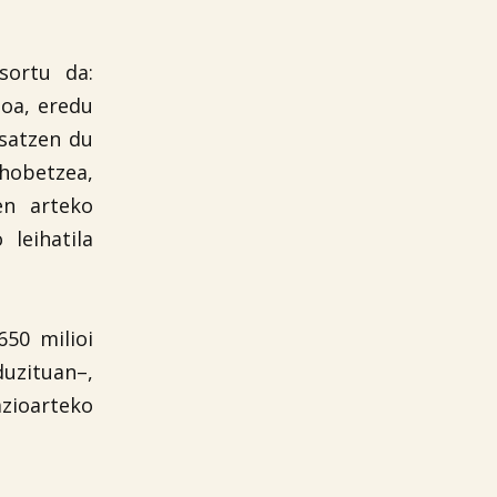
sortu da:
ioa, eredu
osatzen du
 hobetzea,
en arteko
 leihatila
50 milioi
duzituan–,
zioarteko