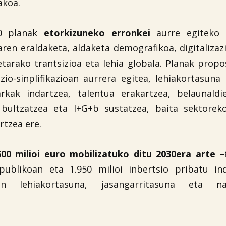
akoa.
0 planak
etorkizuneko erronkei
aurre egiteko 
en eraldaketa, aldaketa demografikoa, digitalizaz
etarako trantsizioa eta lehia globala. Planak prop
zio-sinplifikazioan aurrera egitea, lehiakortasuna
rkak indartzea, talentua erakartzea, belaunaldi
 bultzatzea eta I+G+b sustatzea, baita sektoreko
rtzea ere.
600 milioi euro mobilizatuko ditu 2030era arte
–6
 publikoan eta 1.950 milioi inbertsio pribatu in
ren lehiakortasuna, jasangarritasuna eta na