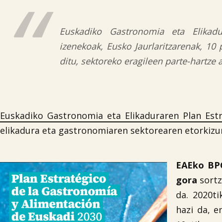
Euskadiko Gastronomia eta Elikadu
izenekoak, Eusko Jaurlaritzarenak, 10 
ditu, sektoreko eragileen parte-hartze a
Euskadiko Gastronomia eta Elikaduraren Plan Est
elikadura eta gastronomiaren sektorearen etorkizun
EAEko BP
gora
sortz
da. 2020ti
hazi da, 