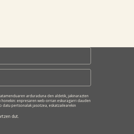
atamenduaren arduraduna den aldetik, jakinarazten
ru honekin: enpresaren web-orrian eskuragarri dauden
 datu pertsonalak jasotzea, eskatzailearekin
n merkataritza-informazioa bidaltzeko.
oinarri juridikoa. Zure datuak ez zaizkie
rtzen dut.
badu. Edozein pertsonak du bere datu pertsonalak
endua mugatzeko, aurka egiteko edo
skubidea, gure bulegoetako helbidera idatziz