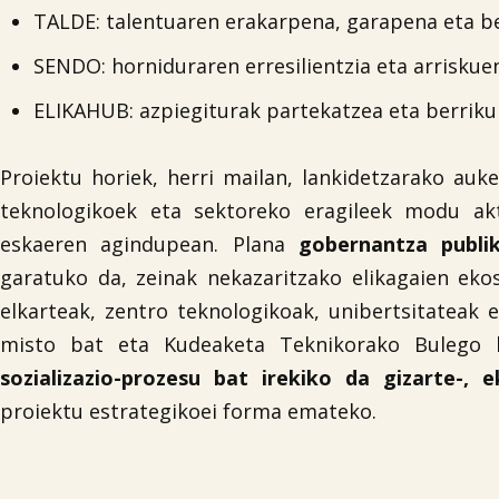
TALDE: talentuaren erakarpena, garapena eta be
SENDO: horniduraren erresilientzia eta arriskue
ELIKAHUB: azpiegiturak partekatzea eta berriku
Proiektu horiek, herri mailan, lankidetzarako auk
teknologikoek eta sektoreko eragileek modu ak
eskaeren agindupean. Plana
gobernantza publi
garatuko da, zeinak nekazaritzako elikagaien ekos
elkarteak, zentro teknologikoak, unibertsitateak 
misto bat eta Kudeaketa Teknikorako Bulego b
sozializazio-prozesu bat irekiko da gizarte-, 
proiektu estrategikoei forma emateko.