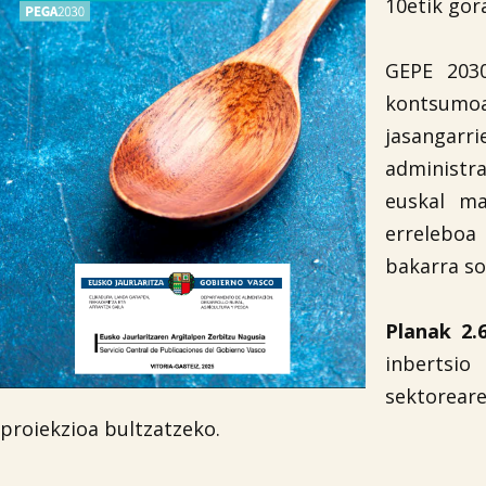
10etik gor
GEPE 203
kontsumoar
jasangarri
administra
euskal ma
erreleboa
bakarra so
Planak 2.
inbertsio
sektorea
proiekzioa bultzatzeko.