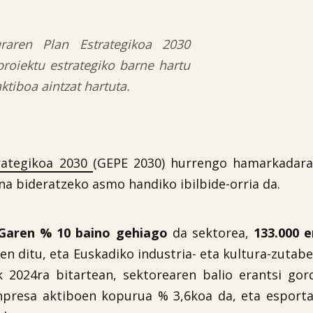
raren Plan Estrategikoa 2030
proiektu estrategiko barne hartu
ktiboa aintzat hartuta.
rategikoa 2030
(GEPE 2030) hurrengo hamarkadara
a bideratzeko asmo handiko ibilbide-orria da.
Garen % 10 baino gehiago
da sektorea,
133.000 e
en ditu, eta Euskadiko industria- eta kultura-zutab
k 2024ra bitartean, sektorearen balio erantsi go
enpresa aktiboen kopurua % 3,6koa da, eta esport