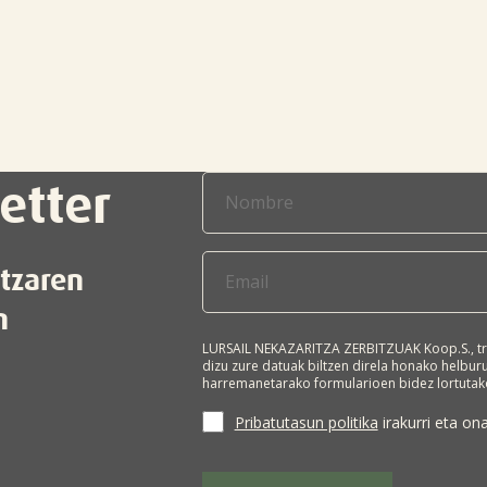
etter
itzaren
n
LURSAIL NEKAZARITZA ZERBITZUAK Koop.S., tr
dizu zure datuak biltzen direla honako helbu
harremanetarako formularioen bidez lortutako
harremanetan jartzeko eta/edo enpresa horre
Interesdunaren adostasuna da tratamendurako 
Pribatutasun politika
irakurri eta ona
hirugarrenei lagako, legeak hala agintzen ez 
eskuratzeko, zuzentzeko, ezabatzeko, tratam
eramangarritasunerako eskubidea eskatzeko e