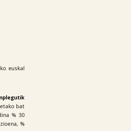
ko euskal
nplegutik
eetako bat
rdina % 30
azioena, %