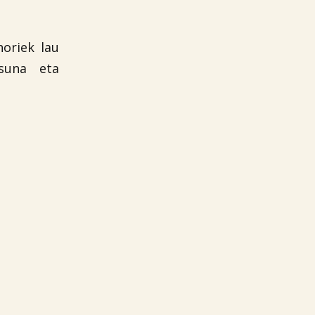
oriek lau
asuna eta