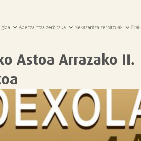



-gida
Abeltzaintza zerbitzua
Nekazaritza zerbitzuak
Erak
ko Astoa Arrazako II.
koa