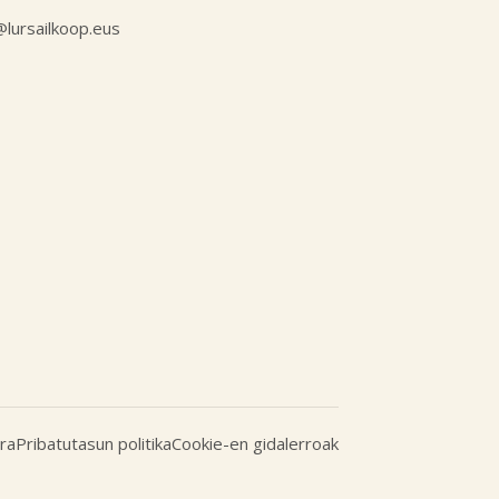
l@lursailkoop.eus
ra
Pribatutasun politika
Cookie-en gidalerroak