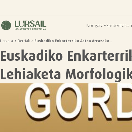
Nor gara?
Gardentasun


Hasiera
Berriak
Euskadiko Enkarterriko Astoa Arrazako…
Euskadiko Enkarterri
Lehiaketa Morfologi