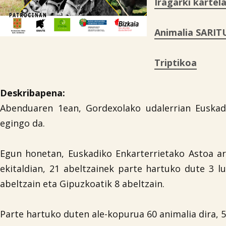
Iragarki kartel
Animalia SARIT
Triptikoa
Deskribapena:
Abenduaren 1ean, Gordexolako udalerrian Euskadi
egingo da.
Egun honetan, Euskadiko Enkarterrietako Astoa ar
ekitaldian, 21 abeltzainek parte hartuko dute 3 lu
abeltzain eta Gipuzkoatik 8 abeltzain.
Parte hartuko duten ale-kopurua 60 animalia dira, 