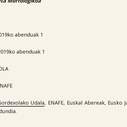
eta Morfologikoa
019ko abenduak 1
019ko abenduak 1
OLA
NAFE
Gordexolako Udala
, ENAFE, Euskal Abereak, Eusko Ja
dundia.