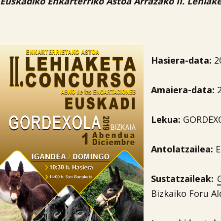
Euskadiko Enkarterriko Astoa Arrazako II. Lehiak
Hasiera-data:
2
Amaiera-data:
2
Lekua:
GORDEX
Antolatzailea:
E
Sustatzaileak:
Bizkaiko Foru Al