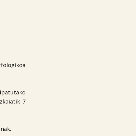
fologikoa
ipatutako
zkaiatik 7
enak.