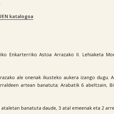
a
UEN katalogoa
ko Enkarterriko Astoa Arrazako II. Lehiaketa Mor
razako ale onenak ikusteko aukera izango dugu. A
rraldeen artean banatuta; Arabatik 6 abeltzain, Bi
5 ataletan banatuta daude, 3 atal emeenak eta 2 arr