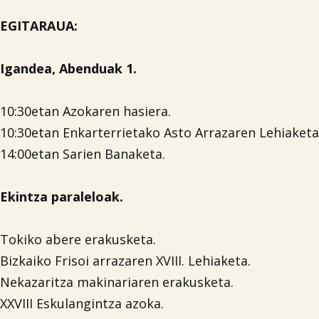
EGITARAUA:
Igandea, Abenduak 1.
10:30etan Azokaren hasiera.
10:30etan Enkarterrietako Asto Arrazaren Lehiaketa
14:00etan Sarien Banaketa.
Ekintza paraleloak.
Tokiko abere erakusketa.
Bizkaiko Frisoi arrazaren XVIII. Lehiaketa.
Nekazaritza makinariaren erakusketa.
XXVIII Eskulangintza azoka.