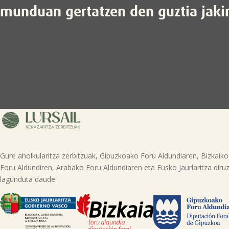
munduan gertatzen den guztia jaki
Gure aholkularitza zerbitzuak, Gipuzkoako Foru Aldundiaren, Bizkaiko
Foru Aldundiren, Arabako Foru Aldundiaren eta Eusko Jaurlaritza diruz
lagunduta daude.