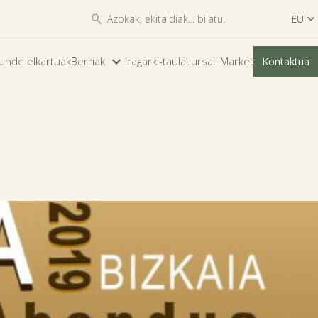


EU

ES
unde elkartuak
Berriak
Iragarki-taula
Lursail Market
Kontaktua
EU