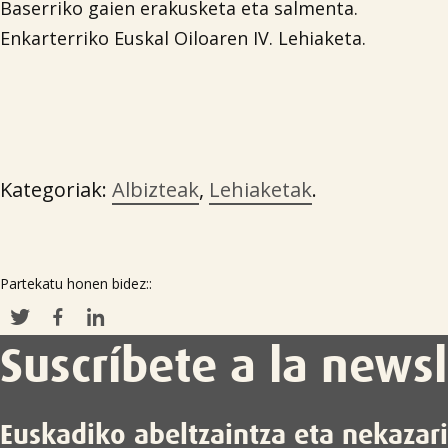
Baserriko gaien erakusketa eta salmenta.
Enkarterriko Euskal Oiloaren IV. Lehiaketa.
Kategoriak:
Albizteak
,
Lehiaketak
.
Partekatu honen bidez::
Suscríbete a la newsl
Euskadiko abeltzaintza eta nekazar