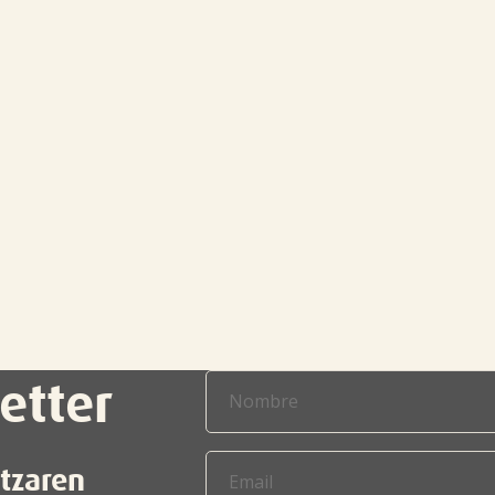
etter
itzaren