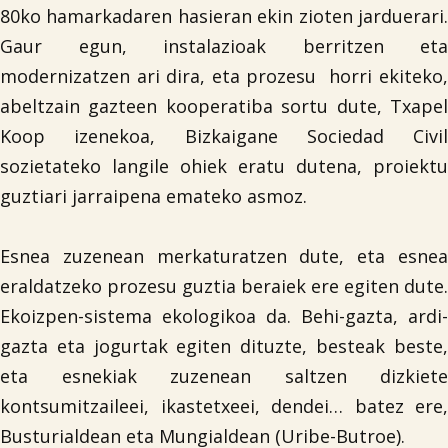
80ko hamarkadaren hasieran ekin zioten jarduerari.
Gaur egun, instalazioak berritzen eta
modernizatzen ari dira, eta prozesu horri ekiteko,
abeltzain gazteen kooperatiba sortu dute, Txapel
Koop izenekoa, Bizkaigane Sociedad Civil
sozietateko langile ohiek eratu dutena, proiektu
guztiari jarraipena emateko asmoz.
Esnea zuzenean merkaturatzen dute, eta esnea
eraldatzeko prozesu guztia beraiek ere egiten dute.
Ekoizpen-sistema ekologikoa da. Behi-gazta, ardi-
gazta eta jogurtak egiten dituzte, besteak beste,
eta esnekiak zuzenean saltzen dizkiete
kontsumitzaileei, ikastetxeei, dendei… batez ere,
Busturialdean eta Mungialdean (Uribe-Butroe).