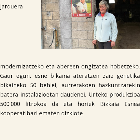
jarduera
modernizatzeko eta abereen ongizatea hobetzeko.
Gaur egun, esne bikaina ateratzen zaie genetika
bikaineko 50 behiei, aurrerakoen hazkuntzarekin
batera instalazioetan daudenei. Urteko produkzioa
500.000 litrokoa da eta horiek Bizkaia Esnea
kooperatibari ematen dizkiote.