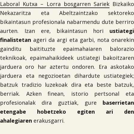
Laboral Kutxa – Lorra bosgarren Sariek
Bizkaik
Nekazaritza eta Abeltzaintzako sektoreko
bikaintasun profesionala nabarmendu dute berriro
aurten. Izan ere, bikaintasun hori
ustiategi
finalistetan
ageri da argi eta garbi, nota onarekin
gainditu baitituzte epaimahaiaren balorazio
teknikoak, epaimahaikideek ustiategi bakoitzaren
jarduera oro har aztertu ondoren. Era askotako
jarduera eta negozioetan dihardute ustiategiek;
batzuk tradizio luzekoak dira eta beste batzuk,
berriak. Azken finean, istorio pertsonal eta
profesionalak dira guztiak, gure
baserrietan
etengabe hobetzeko egiten ari den
ahalegiaren
erakusgarri.