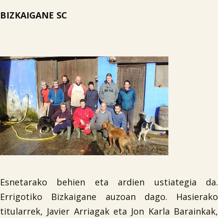
BIZKAIGANE SC
Esnetarako behien eta ardien ustiategia da.
Errigotiko Bizkaigane auzoan dago. Hasierako
titularrek, Javier Arriagak eta Jon Karla Barainkak,