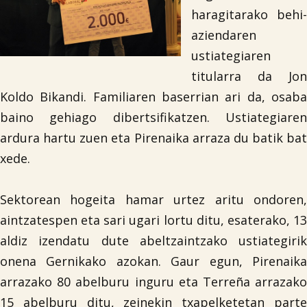
haragitarako behi-
aziendaren
ustiategiaren
titularra da Jon
Koldo Bikandi. Familiaren baserrian ari da, osaba
baino gehiago dibertsifikatzen. Ustiategiaren
ardura hartu zuen eta Pirenaika arraza du batik bat
xede.
Sektorean hogeita hamar urtez aritu ondoren,
aintzatespen eta sari ugari lortu ditu, esaterako, 13
aldiz izendatu dute abeltzaintzako ustiategirik
onena Gernikako azokan. Gaur egun, Pirenaika
arrazako 80 abelburu inguru eta Terreña arrazako
15 abelburu ditu, zeinekin txapelketetan parte