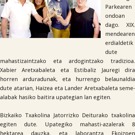
Parkearen
ondoan
dago. XIX.
mendearen
erdialdetik
dute
mahastizaintzako eta ardogintzako tradizioa.
Xabier Aretxabaleta eta Estibaliz Jauregi dira
horren arduradunak, eta hurrengo belaunaldia
dute atarian, Haizea eta Lander Aretxabaleta seme-
alabak hasiko baitira upategian lan egiten.
Bizkaiko Txakolina Jatorrizko Deiturako txakolina
egiten dute. Upategiko mahasti-azalerak 8
hektarea dauzka, eta laborantza Ekoizpen