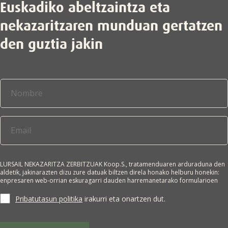
Euskadiko abeltzaintza eta
nekazaritzaren munduan gertatzen
den guztia jakin
LURSAIL NEKAZARITZA ZERBITZUAK Koop.S., tratamenduaren arduraduna den
aldetik, jakinarazten dizu zure datuak biltzen direla honako helburu honekin:
enpresaren web-orrian eskuragarri dauden harremanetarako formularioen
bidez lortutako datu pertsonalak jasotzea, eskatzailearekin harremanetan
jartzeko eta/edo enpresa horren merkataritza-informazioa bidaltzeko.
Pribatutasun politika
irakurri eta onartzen dut.
Interesdunaren adostasuna da tratamendurako oinarri juridikoa. Zure datuak
ez zaizkie hirugarrenei lagako, legeak hala agintzen ez badu. Edozein
pertsonak du bere datu pertsonalak eskuratzeko, zuzentzeko, ezabatzeko,