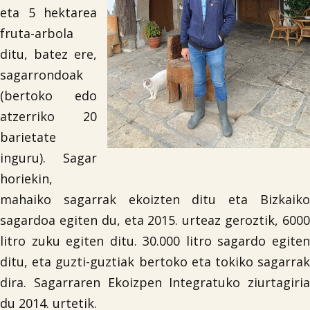
eta 5 hektarea
fruta-arbola
ditu, batez ere,
sagarrondoak
(bertoko edo
atzerriko 20
barietate
inguru). Sagar
horiekin,
mahaiko sagarrak ekoizten ditu eta Bizkaiko
sagardoa egiten du, eta 2015. urteaz geroztik, 6000
litro zuku egiten ditu. 30.000 litro sagardo egiten
ditu, eta guzti-guztiak bertoko eta tokiko sagarrak
dira. Sagarraren Ekoizpen Integratuko ziurtagiria
du 2014. urtetik.