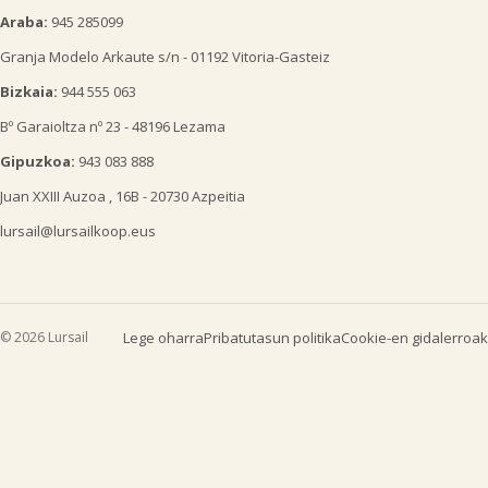
Araba:
945 285099
Granja Modelo Arkaute s/n - 01192 Vitoria-Gasteiz
Bizkaia:
944 555 063
Bº Garaioltza nº 23 - 48196 Lezama
Gipuzkoa:
943 083 888
Juan XXIII Auzoa , 16B - 20730 Azpeitia
lursail@lursailkoop.eus
© 2026 Lursail
Lege oharra
Pribatutasun politika
Cookie-en gidalerroak