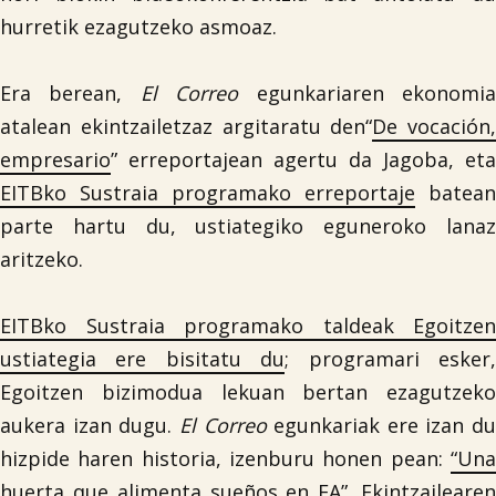
hurretik ezagutzeko asmoaz.
Era berean,
El Correo
egunkariaren ekonomi
atalean ekintzailetzaz argitaratu den“
De vocación,
empresario
” erreportajean agertu da Jagoba, eta
EITBko Sustraia programako erreportaje
batean
parte hartu du, ustiategiko eguneroko lanaz
aritzeko.
EITBko Sustraia programako taldeak Egoitzen
ustiategia ere bisitatu du
; programari esker
Egoitzen bizimodua lekuan bertan ezagutzeko
aukera izan dugu.
El Correo
egunkariak ere izan du
hizpide haren historia, izenburu honen pean:
“Una
huerta que alimenta sueños en EA”
. Ekintzaileare