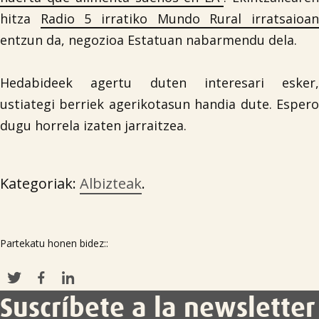
hitza
Radio 5 irratiko Mundo Rural irratsaioa
entzun da, negozioa Estatuan nabarmendu dela.
Hedabideek agertu duten interesari esker,
ustiategi berriek agerikotasun handia dute. Espero
dugu horrela izaten jarraitzea.
Kategoriak:
Albizteak
.
Partekatu honen bidez::
Suscríbete a la newsletter