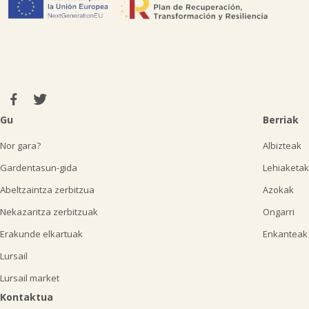
Gu
Berriak
Nor gara?
Albizteak
Gardentasun-gida
Lehiaketak
Abeltzaintza zerbitzua
Azokak
Nekazaritza zerbitzuak
Ongarri
Erakunde elkartuak
Enkanteak
Lursail
Lursail market
Kontaktua