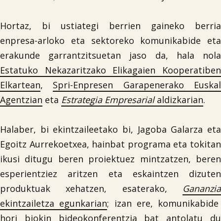

Hortaz, bi ustiategi berrien gaineko berria
Iragarki-taula
enpresa-arloko eta sektoreko komunikabide eta
erakunde garrantzitsuetan jaso da, hala nola
Lursail Market
Estatuko Nekazaritzako Elikagaien Kooperatiben
Elkartean
,
Spri-Enpresen Garapenerako Euska
Agentzian
eta
Estrategia Empresarial
aldizkarian
.
Halaber, bi ekintzaileetako bi, Jagoba Galarza eta
Egoitz Aurrekoetxea, hainbat programa eta tokitan
ikusi ditugu beren proiektuez mintzatzen, beren
esperientziez aritzen eta eskaintzen dizuten
produktuak xehatzen, esaterako,
Gananzia
ekintzailetza egunkarian
; izan ere, komunikabide
hori biokin bideokonferentzia bat antolatu du