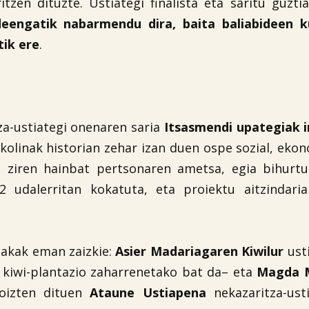
tzen dituzte. Ustiategi finalista eta saritu guzt
deengatik nabarmendu dira, baita baliabideen 
ik ere
.
za-ustiategi onenaren saria
Itsasmendi upategiak i
kolinak historian zehar izan duen ospe sozial, eko
 ziren hainbat pertsonaren ametsa, egia bihurtu
 udalerritan kokatuta, eta proiektu aitzindaria
plakak eman zaizkie:
Asier Madariagaren Kiwilur
ust
o kiwi-plantazio zaharrenetako bat da– eta
Magda M
koizten dituen
Ataune Ustiapena
nekazaritza-ust