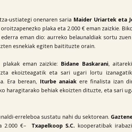

ntza-ustiategi onenaren saria
Maider Uriartek eta 
 oroitzapenezko plaka eta 2.000 € eman zaizkie. Bik
a ederra eman dio: aurreko belaunaldiak sortu zuen
zten esnekiak egiten baitituzte orain.
ko plakak eman zaizkie:
Bidane Baskarani
, aitarek
zta ekoizteagatik eta sari ugari lortu izanagati
a. Era berean,
Iturbe anaiak
ere finalista izan d
o haragitarako behiak ekoizten dituzte, eta sari uga
unaldi-erreleboa sustatu nahi du sektorean.
Gaztene
ta 2.000 €–
Txapelkoop S.C.
kooperatibak irabazi