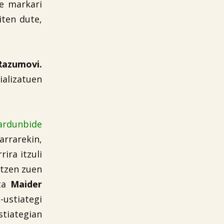
ne markari
iten dute,
Razumovi.
alizatuen
ardunbide
arrarekin,
ira itzuli
atzen zuen
ta
Maider
-ustiategi
stiategian