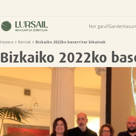
Nor gara?
Gardentasun


Hasiera
Berriak
Bizkaiko 2022ko baserritar bikainak
Bizkaiko 2022ko base