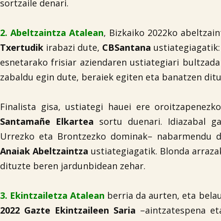
sortzaile denari.
2. Abeltzaintza Atalean
, Bizkaiko 2022ko abeltzai
Txertudik
irabazi dute,
CBSantana
ustiategiagatik:
esnetarako frisiar aziendaren ustiategiari bultzad
zabaldu egin dute, beraiek egiten eta banatzen ditu
Finalista gisa, ustiategi hauei ere oroitzapenez
Santamañe Elkartea
sortu duenari. Idiazabal ga
Urrezko eta Brontzezko dominak– nabarmendu d
Anaiak Abeltzaintza
ustiategiagatik. Blonda arrazak
dituzte beren jardunbidean zehar.
3. Ekintzailetza Atalean
berria da aurten, eta bela
2022 Gazte Ekintzaileen Saria
–aintzatespena e