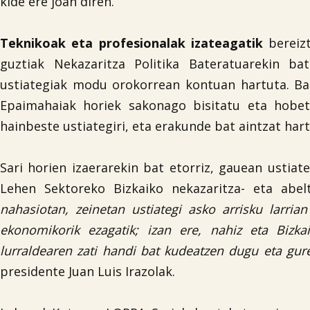
kide ere joan diren.
Teknikoak eta profesionalak
izateagatik
bereizt
guztiak Nekazaritza Politika Bateratuarekin ba
ustiategiak modu orokorrean kontuan hartuta. Ba
Epaimahaiak horiek sakonago bisitatu eta hobe
hainbeste ustiategiri, eta erakunde bat aintzat hart
Sari horien izaerarekin bat etorriz, gauean ustiate
Lehen Sektoreko Bizkaiko nekazaritza- eta abeltz
nahasiotan, zeinetan ustiategi asko arrisku larri
ekonomikorik ezagatik; izan ere, nahiz eta Bizk
lurraldearen zati handi bat kudeatzen dugu eta gure
presidente Juan Luis Irazolak.