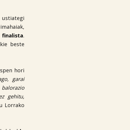
 ustiategi
imahaiak,
a
finalista
.
kie beste
espen hori
ago, garai
 balorazio
z gehitu,
du Lorrako