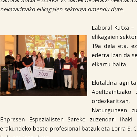
Laboral Kutxa – LORRA VI. Sariek bederatzi nekazaritza 
nekazaritzako elikagaien sektorea omendu dute.
Laboral Kutxa – 
elikagaien sekto
19a dela eta, ez
ederra izan da s
elkartu baita.
Ekitaldira agint
Abeltzaintzako 
ordezkaritzan
Naturguneen zu
Enpresen Espezialisten Sareko zuzendari Iñaki 
erakundeko beste profesional batzuk eta Lorra S.