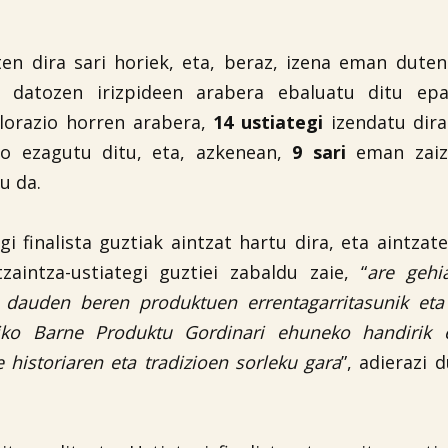
en dira sari horiek, eta, beraz, izena eman duten
t datozen irizpideen arabera ebaluatu ditu epa
lorazio horren arabera,
14 ustiategi
izendatu dir
to ezagutu ditu, eta, azkenean,
9 sari
eman zaiz
u da.
gi finalista guztiak aintzat hartu dira, eta aintzat
aintza-ustiategi guztiei zabaldu zaie, “
are gehi
an dauden beren produktuen errentagarritasunik eta
aiko Barne Produktu Gordinari ehuneko handirik e
 historiaren eta tradizioen sorleku gara
”, adierazi 