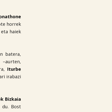
Jonathone
ote horrek
 eta haiek
in batera,
k –aurten,
ira,
Iturbe
ri irabazi
k Bizkaia
 du. Bost