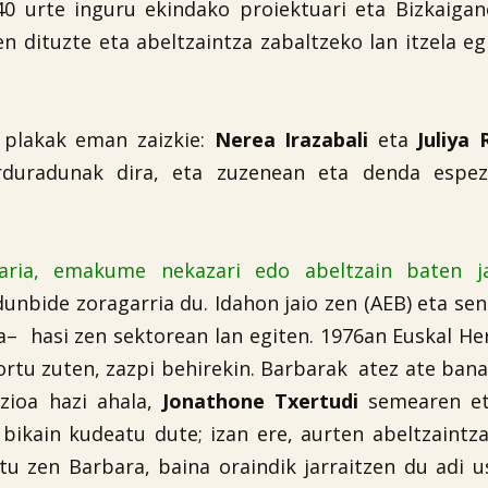
40 urte inguru ekindako proiektuari eta Bizkaiga
n dituzte eta abeltzaintza zabaltzeko lan itzela eg
o plakak eman zaizkie:
Nerea Irazabali
eta
Juliya 
duradunak dira, eta zuzenean eta denda espezi
ria, emakume nekazari edo abeltzain baten j
dunbide zoragarria du. Idahon jaio zen (AEB) eta sen
– hasi zen sektorean lan egiten. 1976an Euskal Herr
 sortu zuten, zazpi behirekin. Barbarak atez ate ban
ozioa hazi ahala,
Jonathone Txertudi
semearen e
bikain kudeatu dute; izan ere, aurten abeltzaintza
tu zen Barbara, baina oraindik jarraitzen du adi u