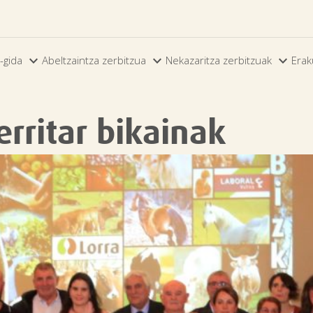



-gida
Abeltzaintza zerbitzua
Nekazaritza zerbitzuak
Erak
rritar bikainak