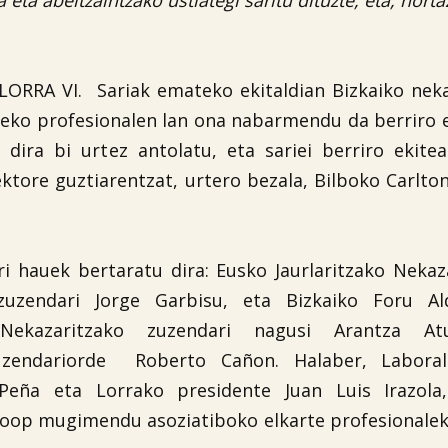
eta abeltzaintzako ustiategi saritu dituzte, eta, horta
LORRA VI. Sariak emateko ekitaldian Bizkaiko nek
reko profesionalen lan ona nabarmendu da berriro e
 dira bi urtez antolatu, eta sariei berriro ekite
ektore guztiarentzat, urtero bezala, Bilboko Carlto
ari hauek bertaratu dira: Eusko Jaurlaritzako Nekaz
zuzendari Jorge Garbisu, eta Bizkaiko Foru Al
, Nekazaritzako zuzendari nagusi Arantza At
zendariorde Roberto Cañon. Halaber, Labora
Peña eta Lorrako presidente Juan Luis Irazola,
 Coop mugimendu asoziatiboko elkarte profesionale