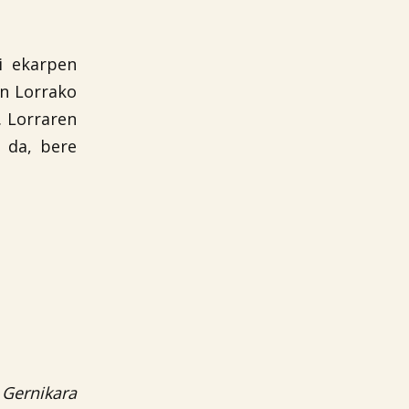
i ekarpen
an Lorrako
. Lorraren
 da, bere
Gernikara