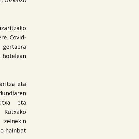
z, Bizkaiko
azaritzako
re. Covid-
a gertaera
n hotelean
aritza eta
dundiaren
utxa eta
l Kutxako
 zeinekin
ko hainbat