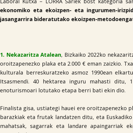
Laboral Kutxa – LORRA Sariek bost kategoria sari
ekonomiko eta ekoizpen- eta ingurumen-irizpi
jasangarrira bideratutako ekoizpen-metodoengat
1. Nekazaritza Atalean
, Bizkaiko 2022ko nekazarit
oroitzapenezko plaka eta 2.000 € eman zaizkio. Txa
kulturala berreskuratzeko asmoz 1990ean elkartu
Itsasmendi. 40 hektarea inguru mahasti ditu, 12
enoturismoari lotutako etapa berri bati ekin dio.
Finalista gisa, ustiategi hauei ere oroitzapenezko 
barazkiak eta frutak landatzen ditu, eta Euskadik
mahatsak, sagarrak eta landare apaingarriak e