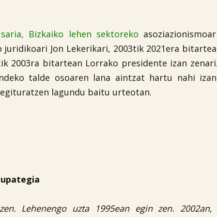
aria, Bizkaiko lehen sektoreko
asoziazionismoar
 juridikoari
Jon Lekerikari, 2003tik 2021era bitarte
tik 2003ra bitartean Lorrako presidente izan zenari
ndeko talde osoaren lana aintzat hartu nahi izan
 egituratzen lagundu baitu urteotan.
 upategia
zen. Lehenengo uzta 1995ean egin zen. 2002an, 