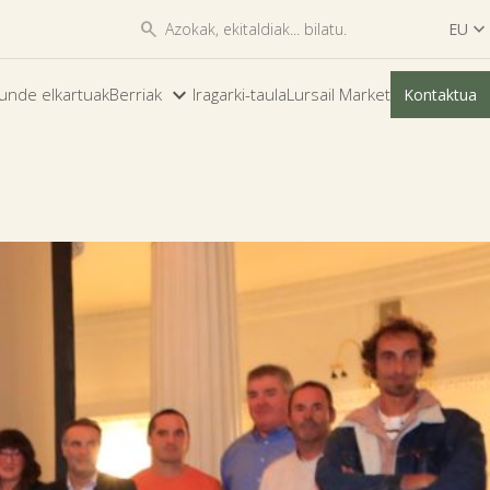


EU

ES
unde elkartuak
Berriak
Iragarki-taula
Lursail Market
Kontaktua
EU