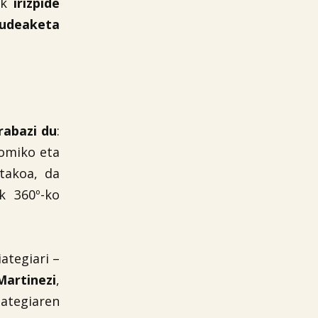
iak
irizpide
kudeaketa
rabazi du
:
nomiko eta
takoa, da
k 360º-ko
iategiari –
artinezi
,
iategiaren