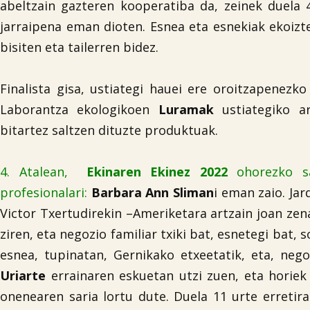
abeltzain gazteren kooperatiba da, zeinek duela 
jarraipena eman dioten. Esnea eta esnekiak ekoizte
bisiten eta tailerren bidez.
Finalista gisa, ustiategi hauei ere oroitzapenezk
Laborantza ekologikoen
Luramak
ustiategiko ar
bitartez saltzen dituzte produktuak.
4. Atalean,
Ekinaren Ekinez 2022
ohorezko sa
profesionalari:
Barbara Ann Sliman
i eman zaio. Jar
Victor Txertudirekin –Ameriketara artzain joan zena
ziren, eta negozio familiar txiki bat, esnetegi bat,
esnea, tupinatan, Gernikako etxeetatik, eta, neg
Uriarte
errainaren eskuetan utzi zuen, eta horiek 
onenearen saria lortu dute. Duela 11 urte erretira