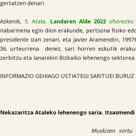
gertatzen denari.
Azkenik,
5. Atala,
Landaren Alde 2022
ohorezko s
nabarmena egin dion
erakunde, pertsona fisiko edo
presidente izan zenari, eta Javier Aramendiri, 1997
36. urteurrena denez, sari horren eskutik eraku
zerbitzu eta lanarekin Bizkaiko lehenengo sektorea
INFORMAZIO GEHIAGO USTIATEGI SARITUEI BURUZ
Nekazaritza Ataleko lehenengo saria. Itsasmendi
Muskizen sortu 