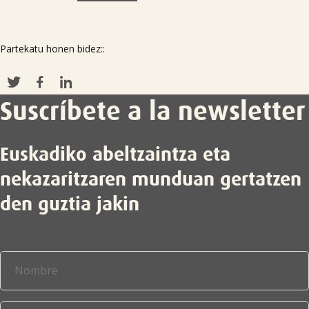
Partekatu honen bidez::
Suscríbete a la newsletter
Euskadiko abeltzaintza eta
nekazaritzaren munduan gertatzen
den guztia jakin