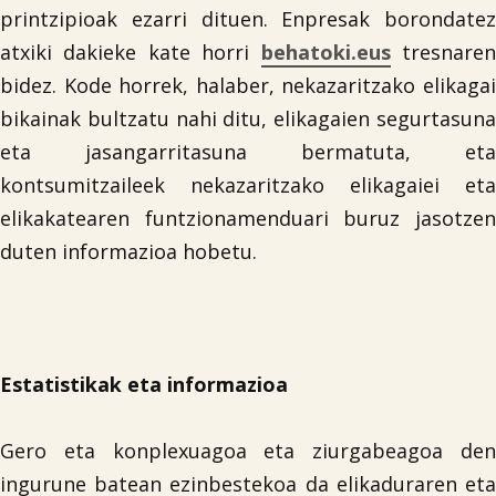
printzipioak ezarri dituen. Enpresak borondatez
atxiki dakieke kate horri
behatoki.eus
tresnare
bidez. Kode horrek, halaber, nekazaritzako elikagai
bikainak bultzatu nahi ditu, elikagaien segurtasuna
eta jasangarritasuna bermatuta, eta
kontsumitzaileek nekazaritzako elikagaiei eta
elikakatearen funtzionamenduari buruz jasotzen
duten informazioa hobetu.
Estatistikak eta informazioa
Gero eta konplexuagoa eta ziurgabeagoa den
ingurune batean ezinbestekoa da elikaduraren eta