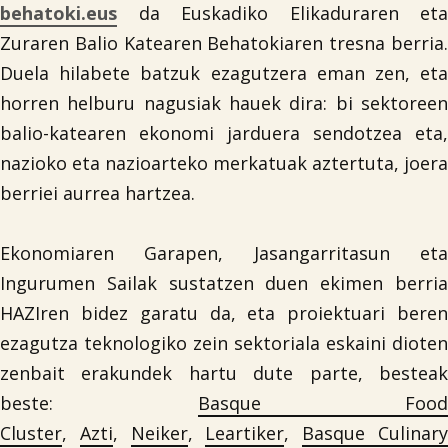
behatoki.eus
da Euskadiko Elikaduraren eta
Zuraren Balio Katearen Behatokiaren tresna berria.
Duela hilabete batzuk ezagutzera eman zen, eta
horren helburu nagusiak hauek dira: bi sektoreen
balio-katearen ekonomi jarduera sendotzea eta,
nazioko eta nazioarteko merkatuak aztertuta, joera
berriei aurrea hartzea.
Ekonomiaren Garapen, Jasangarritasun eta
Ingurumen Sailak sustatzen duen ekimen berria
HAZIren bidez garatu da, eta proiektuari beren
ezagutza teknologiko zein sektoriala eskaini dioten
zenbait erakundek hartu dute parte, besteak
beste:
Basque Food
Cluster
,
Azti
,
Neiker
,
Leartiker
,
Basque Culinar