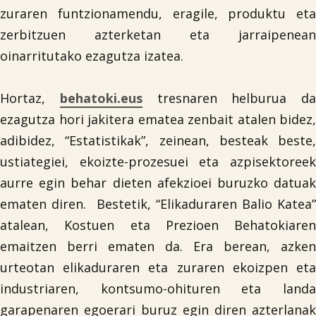
zuraren funtzionamendu, eragile, produktu eta
zerbitzuen azterketan eta jarraipenean
oinarritutako ezagutza izatea.
Hortaz,
behatoki.eus
tresnaren helburua da
ezagutza hori jakitera ematea zenbait atalen bidez,
adibidez, “Estatistikak”, zeinean, besteak beste,
ustiategiei, ekoizte-prozesuei eta azpisektoreek
aurre egin behar dieten afekzioei buruzko datuak
ematen diren. Bestetik, “Elikaduraren Balio Katea”
atalean, Kostuen eta Prezioen Behatokiaren
emaitzen berri ematen da. Era berean, azken
urteotan elikaduraren eta zuraren ekoizpen eta
industriaren, kontsumo-ohituren eta landa
garapenaren egoerari buruz egin diren azterlanak