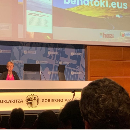

Iragarki-taula
Lursail Market