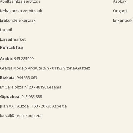
Abeltzaintza zerbitzua
Azokak
Nekazaritza zerbitzuak
Ongarri
Erakunde elkartuak
Enkanteak
Lursail
Lursail market
Kontaktua
Araba:
945 285099
Granja Modelo Arkaute s/n - 01192 Vitoria-Gasteiz
Bizkaia:
944 555 063
Bº Garaioltza nº 23 - 48196 Lezama
Gipuzkoa:
943 083 888
Juan XXIII Auzoa , 16B - 20730 Azpeitia
lursail@lursailkoop.eus