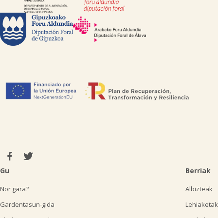
Gu
Berriak
Nor gara?
Albizteak
Gardentasun-gida
Lehiaketak