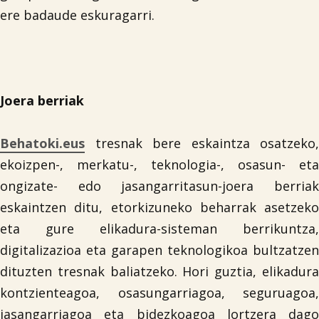
ere badaude eskuragarri.
Joera berriak

Behatoki.eus
tresnak bere eskaintza osatzeko,
ekoizpen-, merkatu-, teknologia-, osasun- eta
ongizate- edo jasangarritasun-joera berriak
eskaintzen ditu, etorkizuneko beharrak asetzeko
eta gure elikadura-sisteman berrikuntza,
digitalizazioa eta garapen teknologikoa bultzatzen
dituzten tresnak baliatzeko. Hori guztia, elikadura
kontzienteagoa, osasungarriagoa, seguruagoa,
jasangarriagoa eta bidezkoagoa lortzera dago