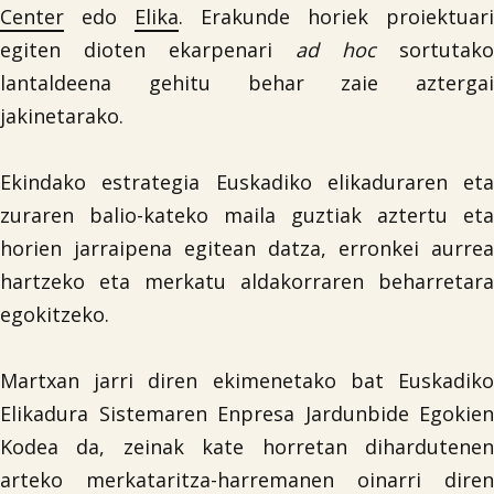
Center
edo
Elika
. Erakunde horiek proiektuari
egiten dioten ekarpenari
ad hoc
sortutako
lantaldeena gehitu behar zaie aztergai
jakinetarako.
Ekindako estrategia Euskadiko elikaduraren eta
zuraren balio-kateko maila guztiak aztertu eta
horien jarraipena egitean datza, erronkei aurrea
hartzeko eta merkatu aldakorraren beharretara
egokitzeko.
Martxan jarri diren ekimenetako bat Euskadiko
Elikadura Sistemaren Enpresa Jardunbide Egokien
Kodea da, zeinak kate horretan dihardutenen
arteko merkataritza-harremanen oinarri diren