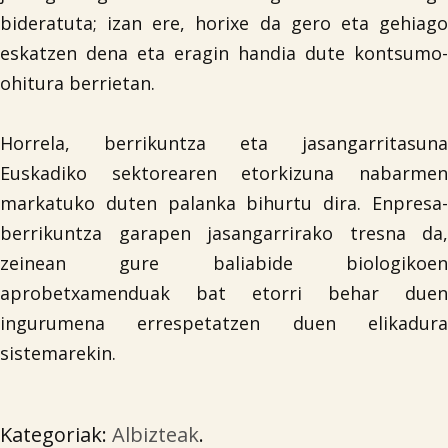
bideratuta; izan ere, horixe da gero eta gehiago
eskatzen dena eta eragin handia dute kontsumo-
ohitura berrietan.
Horrela, berrikuntza eta jasangarritasuna
Euskadiko sektorearen etorkizuna nabarmen
markatuko duten palanka bihurtu dira. Enpresa-
berrikuntza garapen jasangarrirako tresna da,
zeinean gure baliabide biologikoen
aprobetxamenduak bat etorri behar duen
ingurumena errespetatzen duen elikadura
sistemarekin.
Kategoriak:
Albizteak
.