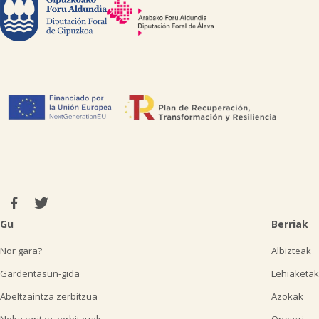
Gu
Berriak
Nor gara?
Albizteak
Gardentasun-gida
Lehiaketak
Abeltzaintza zerbitzua
Azokak