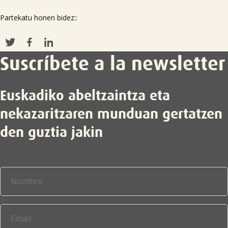
Partekatu honen bidez::
Suscríbete a la newsletter
Euskadiko abeltzaintza eta
nekazaritzaren munduan gertatzen
den guztia jakin