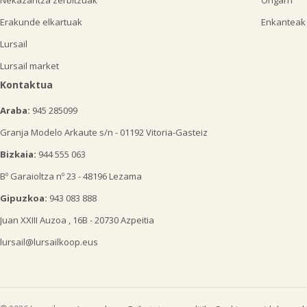
Nekazaritza zerbitzuak
Ongarri
Erakunde elkartuak
Enkanteak
Lursail
Lursail market
Kontaktua
Araba:
945 285099
Granja Modelo Arkaute s/n - 01192 Vitoria-Gasteiz
Bizkaia:
944 555 063
Bº Garaioltza nº 23 - 48196 Lezama
Gipuzkoa:
943 083 888
Juan XXIII Auzoa , 16B - 20730 Azpeitia
lursail@lursailkoop.eus