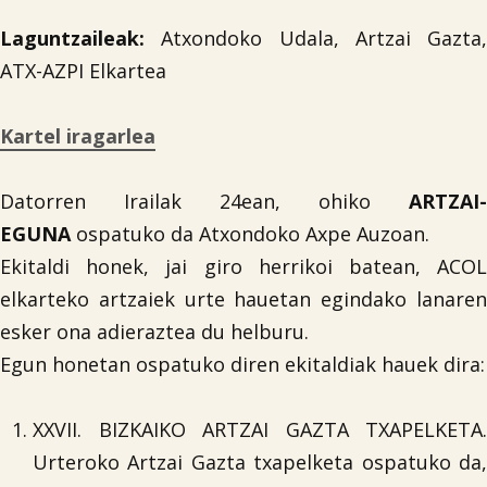
Laguntzaileak:
Atxondoko Udala, Artzai Gazta,
ATX-AZPI Elkartea
Kartel iragarlea
Datorren Irailak 24ean, ohiko
ARTZAI-
EGUNA
ospatuko da Atxondoko Axpe Auzoan.
Ekitaldi honek, jai giro herrikoi batean, ACOL
elkarteko artzaiek urte hauetan egindako lanaren
esker ona adieraztea du helburu.
Egun honetan ospatuko diren ekitaldiak hauek dira:
XXVII. BIZKAIKO ARTZAI GAZTA TXAPELKETA.
Urteroko Artzai Gazta txapelketa ospatuko da,