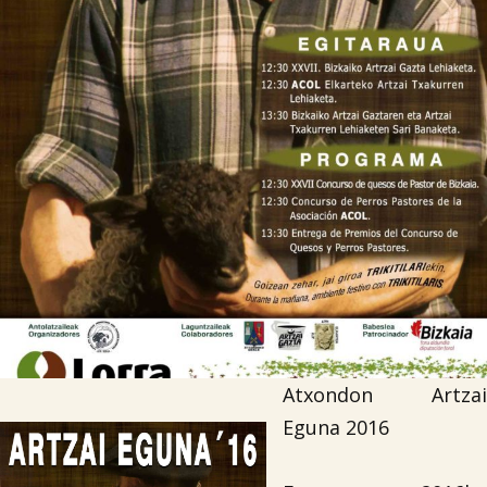

Iragarki-taula
Lursail Market
Atxondon Artzai
Eguna 2016