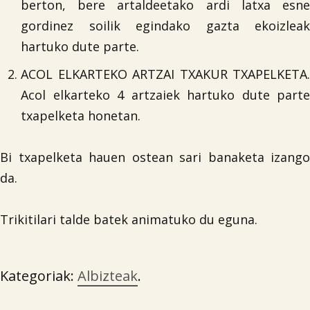
berton, bere artaldeetako ardi latxa esne
gordinez soilik egindako gazta ekoizleak
hartuko dute parte.
ACOL ELKARTEKO ARTZAI TXAKUR TXAPELKETA.
Acol elkarteko 4 artzaiek hartuko dute parte
txapelketa honetan.
Bi txapelketa hauen ostean sari banaketa izango
da.
Trikitilari talde batek animatuko du eguna.

Kategoriak:
Albizteak
.