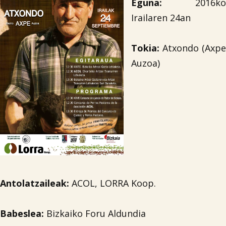
Eguna:
2016ko
Irailaren 24an
Tokia:
Atxondo (Axpe
Auzoa)
Antolatzaileak:
ACOL, LORRA Koop.
Babeslea:
Bizkaiko Foru Aldundia