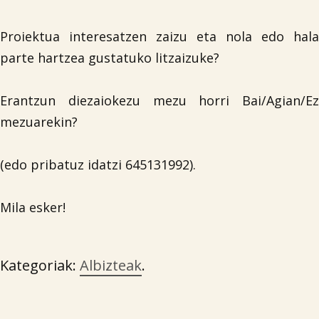
Proiektua interesatzen zaizu eta nola edo hala
parte hartzea gustatuko litzaizuke?
Erantzun diezaiokezu mezu horri Bai/Agian/Ez

mezuarekin?
(edo pribatuz idatzi 645131992).
Mila esker!
Kategoriak:
Albizteak
.