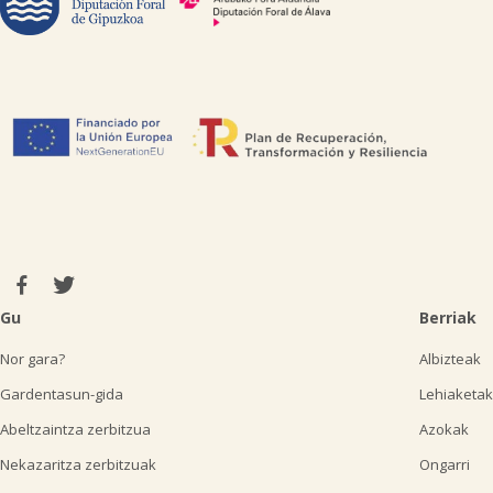
Gu
Berriak
Nor gara?
Albizteak
Gardentasun-gida
Lehiaketak
Abeltzaintza zerbitzua
Azokak
Nekazaritza zerbitzuak
Ongarri