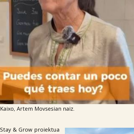

Iragarki-taula
Lursail Market
Kaixo, Artem Movsesian naiz.
Stay & Grow proiektua