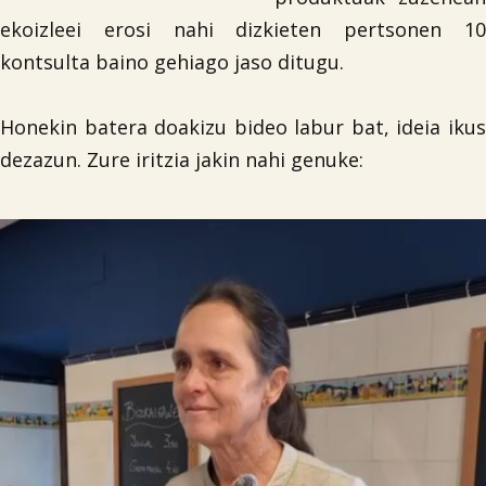
ekoizleei erosi nahi dizkieten pertsonen 10
kontsulta baino gehiago jaso ditugu.
Honekin batera doakizu bideo labur bat, ideia ikus
dezazun. Zure iritzia jakin nahi genuke: