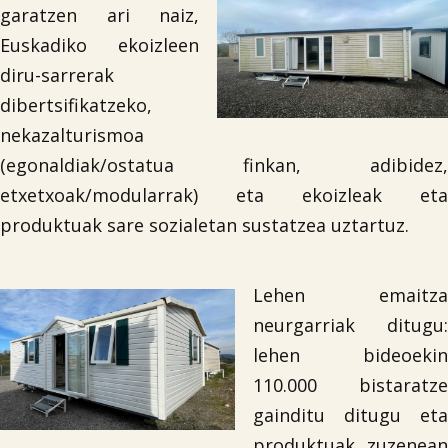
garatzen ari naiz,
Euskadiko ekoizleen
diru-sarrerak
dibertsifikatzeko,
nekazalturismoa
(egonaldiak/ostatua finkan, adibidez,
etxetxoak/modularrak) eta ekoizleak eta
produktuak sare sozialetan sustatzea uztartuz.
Lehen emaitza
neurgarriak ditugu:
lehen bideoekin
110.000 bistaratze
gainditu ditugu eta
produktuak zuzenean