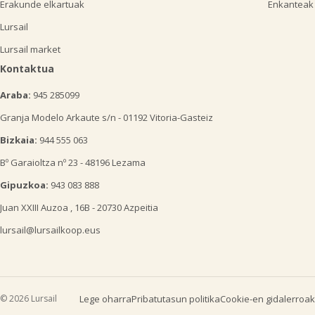
Erakunde elkartuak
Enkanteak
Lursail
Lursail market
Kontaktua
Araba:
945 285099
Granja Modelo Arkaute s/n - 01192 Vitoria-Gasteiz
Bizkaia:
944 555 063
Bº Garaioltza nº 23 - 48196 Lezama
Gipuzkoa:
943 083 888
Juan XXIII Auzoa , 16B - 20730 Azpeitia
lursail@lursailkoop.eus
© 2026 Lursail
Lege oharra
Pribatutasun politika
Cookie-en gidalerroak