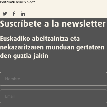
Partekatu honen bidez::
Suscríbete a la newsletter
Euskadiko abeltzaintza eta
nekazaritzaren munduan gertatzen
den guztia jakin