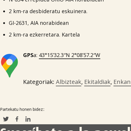
2 km-ra desbideratu eskuinera.
GI-2631, AIA norabidean
2 km-ra ezkerretara. Kartela
GPS
a:
43°15’32.3″N 2°08’57.2″W
Kategoriak:
Albizteak
,
Ekitaldiak
,
Enkan
Partekatu honen bidez::