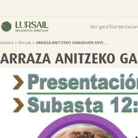
Nor gara?
Gardentasun


Hasiera
Berriak
ARRAZA ANITZEKO GANADUEN XXVI.…
ARRAZA ANITZEKO GA