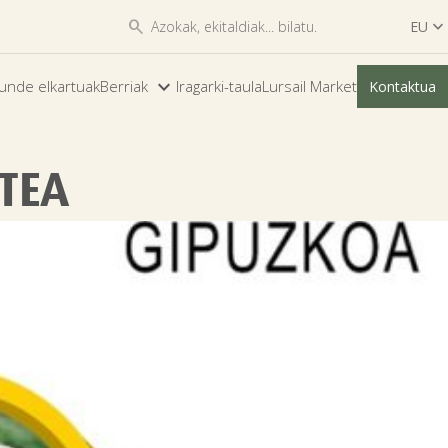


EU

ES
unde elkartuak
Berriak
Iragarki-taula
Lursail Market
Kontaktua
EU
TEA