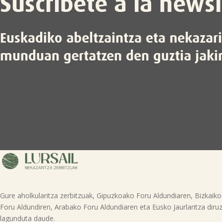
Suscríbete a la newsl
Euskadiko abeltzaintza eta nekazar
munduan gertatzen den guztia jaki
Gure aholkularitza zerbitzuak, Gipuzkoako Foru Aldundiaren, Bizkaiko
Foru Aldundiren, Arabako Foru Aldundiaren eta Eusko Jaurlaritza diruz
lagunduta daude.