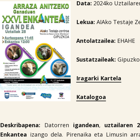
Data:
2024ko Uztailare
Lekua:
AIAko Testaje Z
Antolatzailea
:
EHAHE
Sustatzaileak:
Gipuzkoa
Iragarki Kartela
Katalogoa
Deskribapena:
Datorren
igandean
,
uztailaren 
Enkantea
izango dela. Pirenaika eta Limusin arr