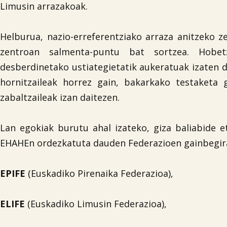
Limusin arrazakoak.
Helburua, nazio-erreferentziako arraza anitzeko z
zentroan salmenta-puntu bat sortzea. Hobe
desberdinetako ustiategietatik aukeratuak izaten d
hornitzaileak horrez gain, bakarkako testaketa 
zabaltzaileak izan daitezen.
Lan egokiak burutu ahal izateko, giza baliabide e
EHAHEn ordezkatuta dauden Federazioen gainbegira
EPIFE
(Euskadiko Pirenaika Federazioa),
ELIFE
(Euskadiko Limusin Federazioa),