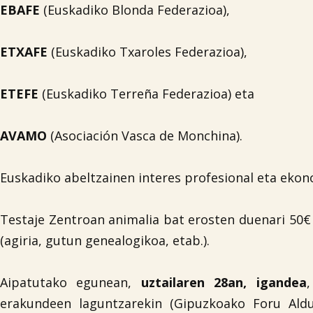
EBAFE
(Euskadiko Blonda Federazioa),
ETXAFE
(Euskadiko Txaroles Federazioa),
ETEFE
(Euskadiko Terreña Federazioa) eta
AVAMO
(Asociación Vasca de Monchina).
Euskadiko abeltzainen interes profesional eta ekon
Testaje Zentroan animalia bat erosten duenari 50€
(agiria, gutun genealogikoa, etab.).
Aipatutako egunean,
uztailaren 28an, igandea
erakundeen laguntzarekin (Gipuzkoako Foru Aldu