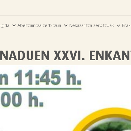



-gida
Abeltzaintza zerbitzua
Nekazaritza zerbitzuak
Erak
NADUEN XXVI. ENKAN