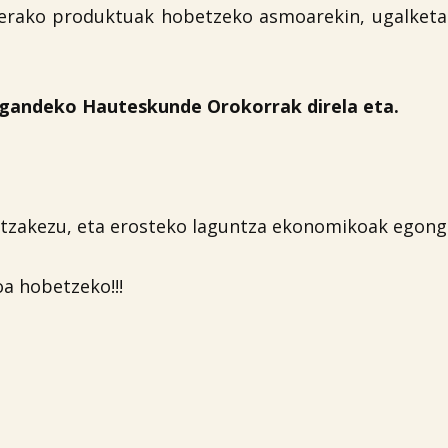
erako produktuak hobetzeko asmoarekin, ugalketak
 igandeko Hauteskunde Orokorrak direla eta.
tzakezu, eta erosteko laguntza ekonomikoak egongo
oa hobetzeko!!!