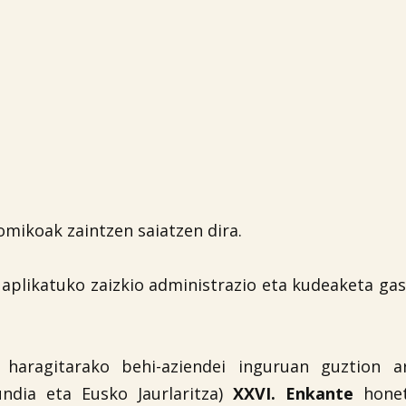
omikoak zaintzen saiatzen dira.
 aplikatuko zaizkio administrazio eta kudeaketa ga
, haragitarako behi-aziendei inguruan guztion a

ndia eta Eusko Jaurlaritza)
XXVI. Enkante
honet