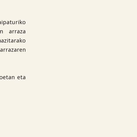
aipaturiko
n arraza
hazitarako
arrazaren
ioetan eta