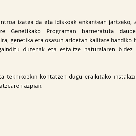
entroa izatea da eta idiskoak enkantean jartzeko, 
tze Genetikako Programan barneratuta daude
ira, genetika eta osasun arloetan kalitate handiko 
gainditu dutenak eta estaltze naturalaren bidez 
ta teknikoekin kontatzen dugu eraikitako instalaz
tzearen azpian;