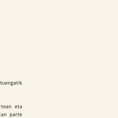
stuengatik
rtean eta
an parte