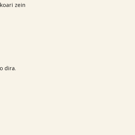
oari zein
 dira.