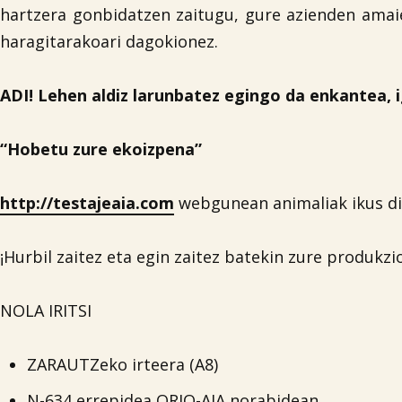
hartzera gonbidatzen zaitugu, gure azienden amai
haragitarakoari dagokionez.
ADI! Lehen aldiz larunbatez egingo da enkantea,
“Hobetu zure ekoizpena”
http://testajeaia.com
webgunean animaliak ikus di
¡Hurbil zaitez eta egin zaitez batekin zure produkzi
NOLA IRITSI
ZARAUTZeko irteera (A8)
N-634 errepidea ORIO-AIA norabidean