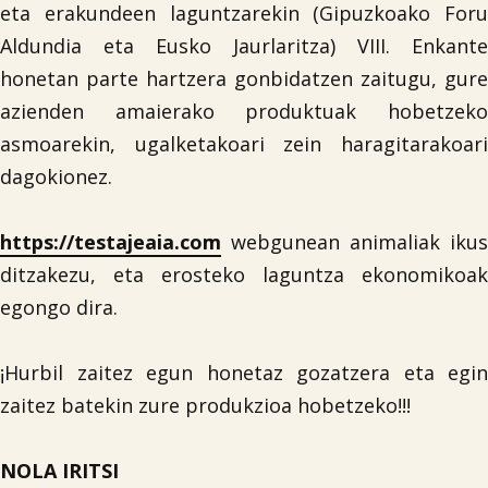
eta erakundeen laguntzarekin (Gipuzkoako Foru
Aldundia eta Eusko Jaurlaritza) VIII. Enkante
honetan parte hartzera gonbidatzen zaitugu, gure
azienden amaierako produktuak hobetzeko

asmoarekin, ugalketakoari zein haragitarakoari
dagokionez.
https://testajeaia.com
webgunean animaliak ikus
ditzakezu, eta erosteko laguntza ekonomikoak
egongo dira.
¡Hurbil zaitez egun honetaz gozatzera eta egin
zaitez batekin zure produkzioa hobetzeko!!!
NOLA IRITSI