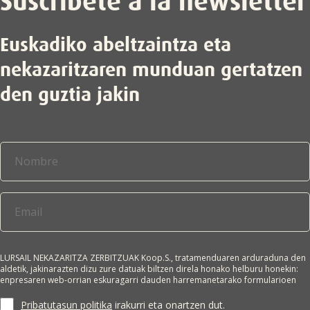
Suscríbete a la newsletter
Euskadiko abeltzaintza eta
nekazaritzaren munduan gertatzen
den guztia jakin
LURSAIL NEKAZARITZA ZERBITZUAK Koop.S., tratamenduaren arduraduna den
aldetik, jakinarazten dizu zure datuak biltzen direla honako helburu honekin:
enpresaren web-orrian eskuragarri dauden harremanetarako formularioen
bidez lortutako datu pertsonalak jasotzea, eskatzailearekin harremanetan
jartzeko eta/edo enpresa horren merkataritza-informazioa bidaltzeko.
Pribatutasun politika
irakurri eta onartzen dut.