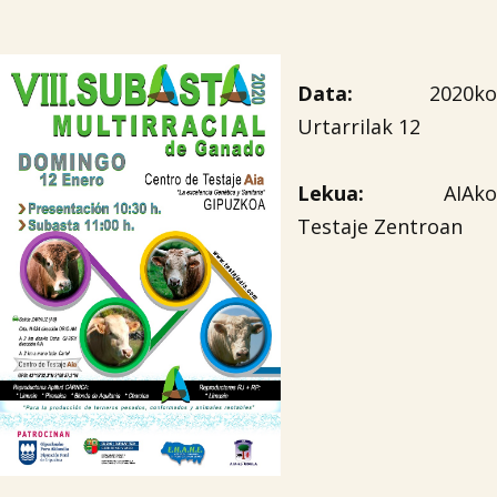
Data:
2020ko
Urtarrilak 12
Lekua:
AIAko
Testaje Zentroan