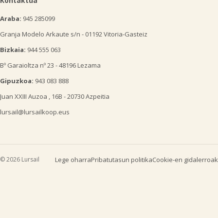
Kontaktua
Araba:
945 285099
Granja Modelo Arkaute s/n - 01192 Vitoria-Gasteiz
Bizkaia:
944 555 063
Bº Garaioltza nº 23 - 48196 Lezama
Gipuzkoa:
943 083 888
Juan XXIII Auzoa , 16B - 20730 Azpeitia
lursail@lursailkoop.eus
© 2026 Lursail
Lege oharra
Pribatutasun politika
Cookie-en gidalerroak