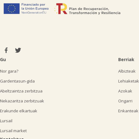
Gu
Berriak
Nor gara?
Albizteak
Gardentasun-gida
Lehiaketak
Abeltzaintza zerbitzua
Azokak
Nekazaritza zerbitzuak
Ongarri
Erakunde elkartuak
Enkanteak
Lursail
Lursail market