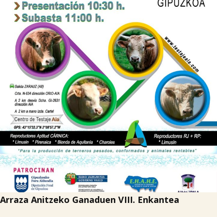

Iragarki-taula
Lursail Market
Arraza Anitzeko Ganaduen VIII. Enkantea