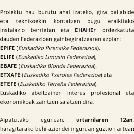
Proiektu hau burutu ahal izateko, giza baliabide
eta teknikoekin kontatzen dugu eraikitako
instalazio berrietan eta
EHAHE
n ordezkatuta
dauden Federazioen gainbegiratzearen azpian;
EPIFE
(
Euskadiko Pirenaika Federazioa
),
ELIFE
(
Euskadiko Limusin Federazioa
),
EBAFE
(
Euskadiko Blonda Federazioa
),
ETXAFE
(
Euskadiko Txaroles Federazioa
) eta
ETEFE
(
Euskadiko Terreña Federazioa
).
Euskadiko abeltzainen interes profesional eta
ekonomikoak zaintzen saiatzen dira.
Aipatutako egunean,
urtarrilaren 12an
,
haragitarako behi-aziendei inguruan guztion artean