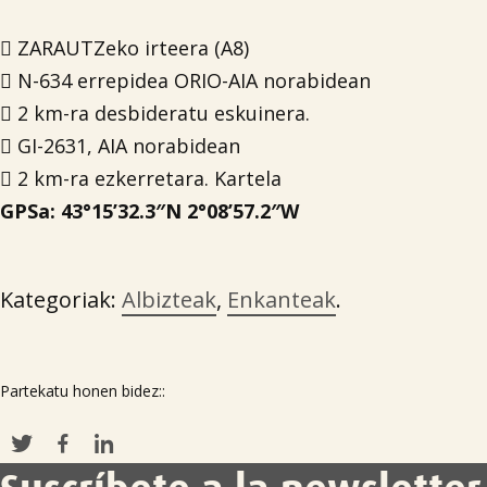
 ZARAUTZeko irteera (A8)
 N-634 errepidea ORIO-AIA norabidean
 2 km-ra desbideratu eskuinera.
 GI-2631, AIA norabidean
 2 km-ra ezkerretara. Kartela
GPSa: 43°15’32.3″N 2°08’57.2″W
Kategoriak:
Albizteak
,
Enkanteak
.
Partekatu honen bidez::