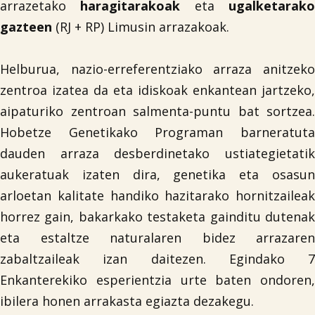
arrazetako
haragitarakoak
eta
ugalketarak
gazteen
(RJ + RP) Limusin arrazakoak.
Helburua, nazio-erreferentziako arraza anitzeko
zentroa izatea da eta idiskoak enkantean jartzeko,
aipaturiko zentroan salmenta-puntu bat sortzea.
Hobetze Genetikako Programan barneratuta
dauden arraza desberdinetako ustiategietatik
aukeratuak izaten dira, genetika eta osasun
arloetan kalitate handiko hazitarako hornitzaileak
horrez gain, bakarkako testaketa gainditu dutenak
eta estaltze naturalaren bidez arrazaren
zabaltzaileak izan daitezen. Egindako 7
Enkanterekiko esperientzia urte baten ondoren,
ibilera honen arrakasta egiazta dezakegu.