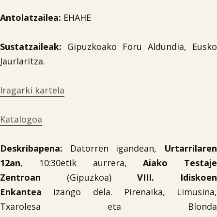
Antolatzailea:
EHAHE
Sustatzaileak:
Gipuzkoako Foru Aldundia, Eusko
Jaurlaritza.
Iragarki kartela
Katalogoa
Deskribapena:
Datorren igandean,
Urtarrilaren
12an
, 10:30etik aurrera,
Aiako Testaje
Zentroan
(Gipuzkoa)
VIII. Idiskoe
Enkantea
izango dela. Pirenaika, Limusina,
Txarolesa eta Blonda