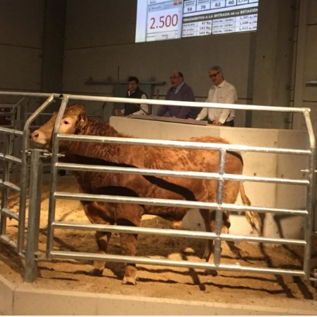

Iragarki-taula
Lursail Market