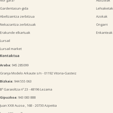
Nor gara?
Albizteak
Gardentasun-gida
Lehiaketak
Abeltzaintza zerbitzua
Azokak
Nekazaritza zerbitzuak
Ongarri
Erakunde elkartuak
Enkanteak
Lursail
Lursail market
Kontaktua
Araba:
945 285099
Granja Modelo Arkaute s/n - 01192 Vitoria-Gasteiz
Bizkaia:
944 555 063
Bº Garaioltza nº 23 - 48196 Lezama
Gipuzkoa:
943 083 888
Juan XXIII Auzoa , 16B - 20730 Azpeitia