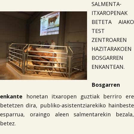
SALMENTA-
ITXAROPENAK
BETETA AIAKO
TEST
ZENTROAREN
HAZITARAKOEN
BOSGARREN
ENKANTEAN.
Bosgarren
enkante
honetan itxaropen guztiak berriro ere
betetzen dira, publiko-asistentziarekiko hainbeste
esparrua, oraingo aleen salmentarekin bezala,
betez.