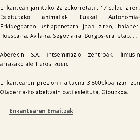
Enkantean jarritako 22 zekorretatik 17 saldu ziren.
Esleitutako animaliak Euskal Autonomia-
Erkidegoaren ustiapenetara joan ziren, halaber,
Huesca-ra, Avila-ra, Segovia-ra, Burgos-era, etab…..
Aberekin S.A. Intseminazio zentroak, limusin
arrazako ale 1 erosi zuen.
Enkantearen preziorik altuena 3.800€koa izan zen
Olaberria-ko abeltzain bati esleituta, Gipuzkoa.
Enkantearen Emaitzak