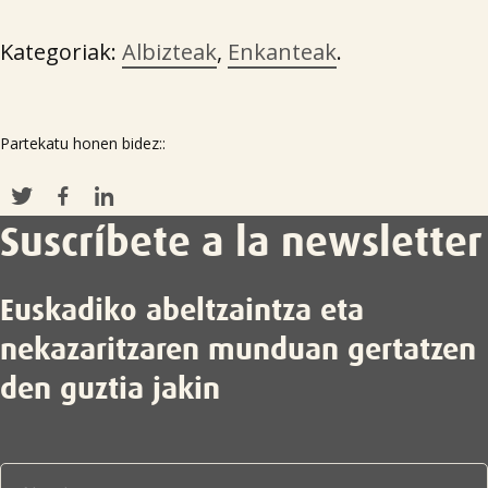
Kategoriak:
Albizteak
,
Enkanteak
.
Partekatu honen bidez::

Suscríbete a la newsletter
Euskadiko abeltzaintza eta
nekazaritzaren munduan gertatzen
den guztia jakin