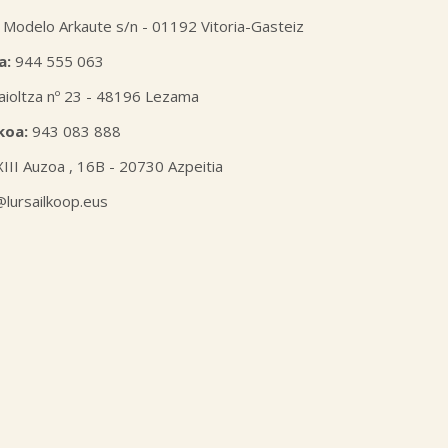
 Modelo Arkaute s/n - 01192 Vitoria-Gasteiz
a:
944 555 063
aioltza nº 23 - 48196 Lezama
koa:
943 083 888
XIII Auzoa , 16B - 20730 Azpeitia
l@lursailkoop.eus