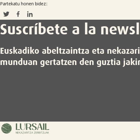
Partekatu honen bidez::
Suscríbete a la newsl
Euskadiko abeltzaintza eta nekazar
munduan gertatzen den guztia jaki