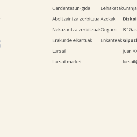
Gardentasun-gida
Lehiaketak
Granja
,
Abeltzaintza zerbitzua
Azokak
Bizkai
Nekazaritza zerbitzuak
Ongarri
Bº Gar
Erakunde elkartuak
Enkanteak
Gipuz
Lursail
Juan X
Lursail market
lursai