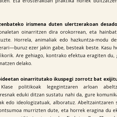
zaten. Eta erosterakoan praktika horiek bultzatze
 zenbateko irismena duten ulertzerakoan desad
naletan oinarritzen dira orokorrean, eta hainbat
tuzte. Horrela, animaliak edo hazkuntza-modu de
erari—buruz ezer jakin gabe, besteak beste. Kasu h
ifikorik. Are gehiago, kontrako efektua eragiten du
rmatzen delako.
zpideetan oinarritutako ikuspegi zorrotz bat exiji
ase politikoak legegintzaren arloan abeltz
tresnak eduki ditzan sustatu nahi da, gure komuni
k edo ideologizatuak, alboratuz. Abeltzaintzaren 
kontsumoa murrizten dute, eta horrek eragina du 