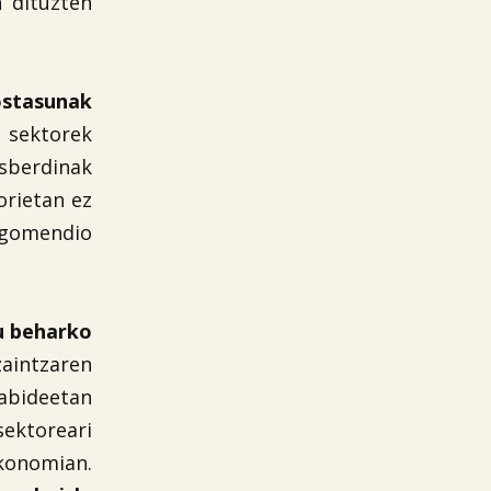
n dituzten
ostasunak
 sektorek
sberdinak
orietan ez
, gomendio
tu beharko
aintzaren
kabideetan
sektoreari
ekonomian.