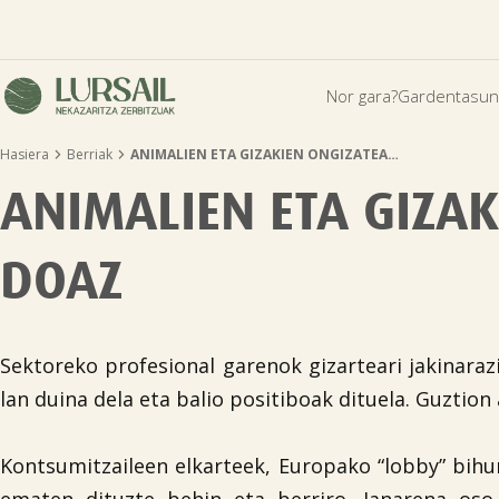
Nor gara?
Gardentasun


Hasiera
Berriak
ANIMALIEN ETA GIZAKIEN ONGIZATEA…
ANIMALIEN ETA GIZAK
DOAZ
Sektoreko profesional garenok gizarteari jakinarazi
lan duina dela eta balio positiboak dituela. Guztio
Kontsumitzaileen elkarteek, Europako “lobby” bihu