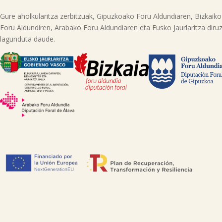
Gure aholkularitza zerbitzuak, Gipuzkoako Foru Aldundiaren, Bizkaiko
Foru Aldundiren, Arabako Foru Aldundiaren eta Eusko Jaurlaritza diruz
lagunduta daude.