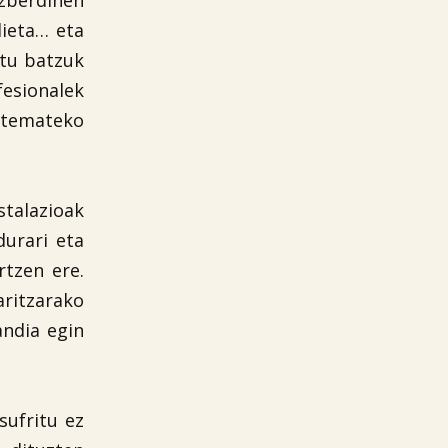
zberdinen
dieta… eta
tu batzuk
fesionalek
utemateko
stalazioak
durari eta
rtzen ere.
ritzarako
andia egin
sufritu ez