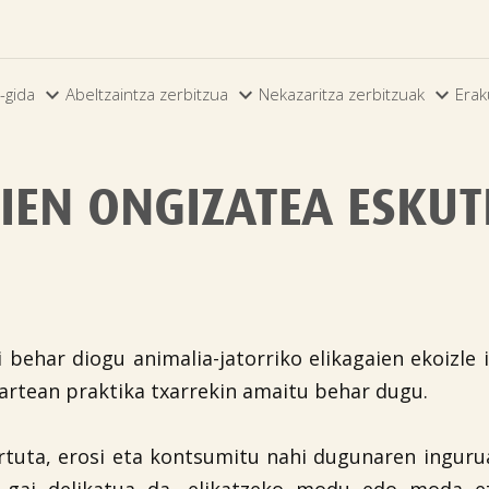



-gida
Abeltzaintza zerbitzua
Nekazaritza zerbitzuak
Erak
IEN ONGIZATEA ESKUT
 behar diogu animalia-jatorriko elikagaien ekoizle 
n artean praktika txarrekin amaitu behar dugu.
rtuta, erosi eta kontsumitu nahi dugunaren ingurua