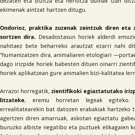
dezaten eta bizitza eta heriotza duinak izan dit
ekimenak aintzat hartzen ditugu.
Ondorioz, praktika zuzenak zeintzuk diren eta
sortzen dira.
Desadostasun horiek alderdi emozio
nahitaez bete beharreko arautzat ezarri nahi di
“humanizatzen dira, animaliaren etologiari —porta
dago irizpide horiek babesten dituen oinarri zient
horiek aplikatzean gure animalien bizi-kalitatea le
Arrazoi horregatik,
zientifikoki egiaztatutako iri
litzateke
, eremu horretan legeak egiteko. Kl
errealitatearekin bat datozen erabakiak hartzeko 
agertzen diren amarruak, askotan egiaztatu gabea
buruzko albiste negatibo eta puztuek elikagaien 