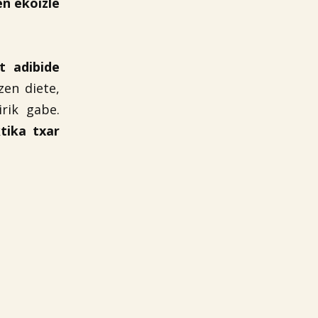
en ekoizle
t adibide
zen diete,
rik gabe.
tika txar