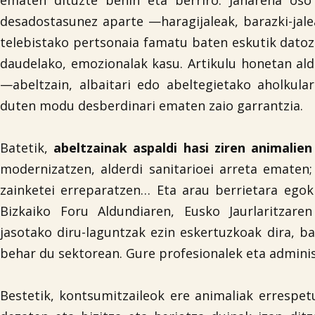
ematen dituzte behin eta berriro. Janarena os
desadostasunez aparte —haragijaleak, barazki-jalea
telebistako pertsonaia famatu baten eskutik dato
daudelako, emozionalak kasu. Artikulu honetan alde
—abeltzain, albaitari edo abeltegietako aholkul
duten modu desberdinari ematen zaio garrantzia.
Batetik,
abeltzainak aspaldi hasi ziren animalie
modernizatzen, alderdi sanitarioei arreta ematen;
zainketei erreparatzen… Eta arau berrietara egok
Bizkaiko Foru Aldundiaren, Eusko Jaurlaritzare
jasotako diru-laguntzak ezin eskertuzkoak dira, bai
behar du sektorean. Gure profesionalek eta adminis
Bestetik, kontsumitzaileok ere animaliak errespet