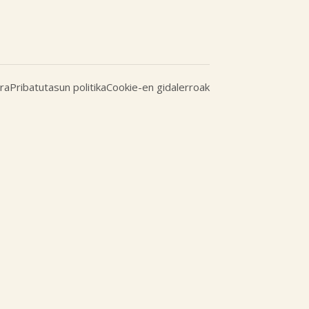
ra
Pribatutasun politika
Cookie-en gidalerroak