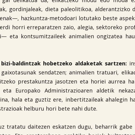
o gai delikatua da, elikatzeko modu edo moda e
k, gordinjaleak, dieta paleolitikoa, alderantzizko 
zenak—, hazkuntza-metodoari lotutako beste aspek
rdi horri erreparatzen zaio, alegia, sektoreko pro
ari— eta kontsumitzaileek animalien ongizatea ha
n bizi-baldintzak hobetzeko aldaketak sartzen:
in
 gaixotasunak sendatzen; animalien tratuari, elika
itzeko prestakuntza jasotzen eta horiei aurrea ha
n eta Europako Administrazioaren aldetik nekaza
na, hala eta guztiz ere, inbertitzaileak ahalegin h
trazioak helburu hori bete nahi dute.
uz tratatu daitezen eskatzen dugu, beharrik gabe 