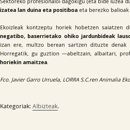
Sektoreko profesionaloi dagokigu (eta bide luzea du
izatea lan duina eta positiboa
eta berezko balioak 
Ekoizleak kontzeptu horiek hobetzen saiatzen 
negatibo, baserrietako ohiko jardunbideak laus
izan ere, multzo berean sartzen dituzte denak e
Horregatik, gu guztion —abeltzain, albaitari, pr
horiekin amaitzea
.
Fco. Javier Garro Urruela, LORRA S.C.ren Animalia 
Kategoriak:
Albizteak
.