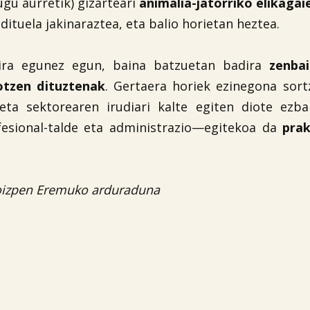
gu aurretik) gizarteari
animalia-jatorriko elikagai
dituela jakinaraztea, eta balio horietan heztea.
dira egunez egun, baina batzuetan badira
zenbai
otzen dituztenak
. Gertaera horiek ezinegona sort
ta sektorearen irudiari kalte egiten diote ezbai
ofesional-talde eta administrazio—egitekoa da
prak

Ekoizpen Eremuko arduraduna