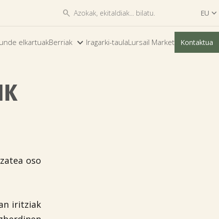


EU

ES
unde elkartuak
Berriak
Iragarki-taula
Lursail Market
Kontaktua
EU
IK
izatea oso
n iritziak