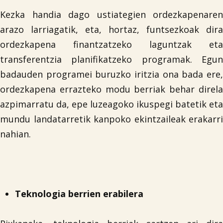
Kezka handia dago ustiategien ordezkapenaren
arazo larriagatik, eta, hortaz, funtsezkoak dira
ordezkapena finantzatzeko laguntzak eta
transferentzia planifikatzeko programak. Egun
badauden programei buruzko iritzia ona bada ere,
ordezkapena errazteko modu berriak behar direla
azpimarratu da, epe luzeagoko ikuspegi batetik eta
mundu landatarretik kanpoko ekintzaileak erakarri
nahian.
Teknologia berrien erabilera