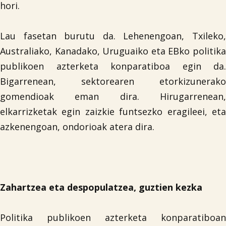
hori.
Lau fasetan burutu da. Lehenengoan, Txileko,
Australiako, Kanadako, Uruguaiko eta EBko­ politika
publikoen azterketa konparatiboa egin da.
Bigarrenean, sektorearen etorkizunerako
gomendioak eman dira. Hirugarrenean,
elkarrizketak egin zaizkie funtsezko eragileei, eta
azkenengoan, ondorioak atera dira.
Zahartzea eta despopulatzea, guztien kezka
Politika publikoen azterketa konparatiboan