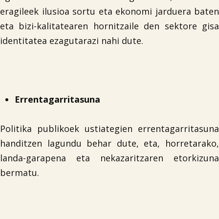
eragileek ilusioa sortu eta ekonomi jarduera baten
eta bizi-kalitatearen hornitzaile den sektore gisa
identitatea ezagutarazi nahi dute.
Errentagarritasuna
Politika publikoek ustiategien errentagarritasuna
handitzen lagundu behar dute, eta, horretarako,
landa-garapena eta nekazaritzaren etorkizuna
bermatu.