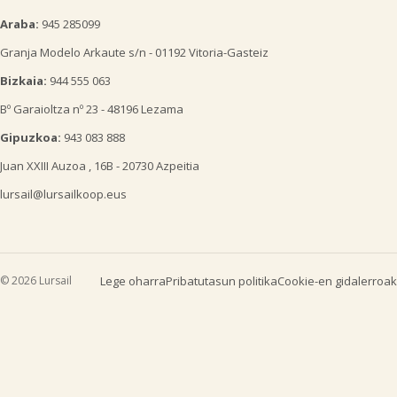
Araba:
945 285099
Granja Modelo Arkaute s/n - 01192 Vitoria-Gasteiz
Bizkaia:
944 555 063
Bº Garaioltza nº 23 - 48196 Lezama
Gipuzkoa:
943 083 888
Juan XXIII Auzoa , 16B - 20730 Azpeitia
lursail@lursailkoop.eus
© 2026 Lursail
Lege oharra
Pribatutasun politika
Cookie-en gidalerroak