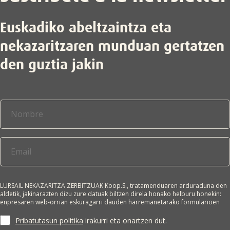
Euskadiko abeltzaintza eta
nekazaritzaren munduan gertatzen
den guztia jakin
LURSAIL NEKAZARITZA ZERBITZUAK Koop.S., tratamenduaren arduraduna den
aldetik, jakinarazten dizu zure datuak biltzen direla honako helburu honekin:
enpresaren web-orrian eskuragarri dauden harremanetarako formularioen
bidez lortutako datu pertsonalak jasotzea, eskatzailearekin harremanetan
jartzeko eta/edo enpresa horren merkataritza-informazioa bidaltzeko.
Pribatutasun politika
irakurri eta onartzen dut.
Interesdunaren adostasuna da tratamendurako oinarri juridikoa. Zure datuak