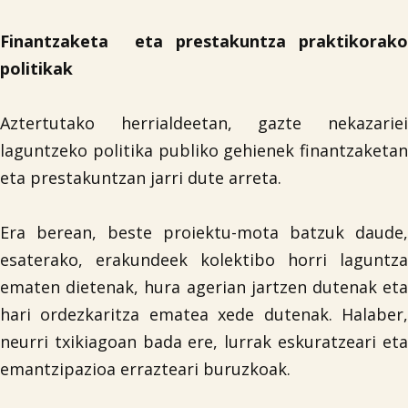
Finantzaketa eta prestakuntza praktikorako
politikak
Aztertutako herrialdeetan, gazte nekazariei
laguntzeko politika publiko gehienek finantzaketan
eta prestakuntzan jarri dute arreta.
Era berean, beste proiektu-mota batzuk daude,
esaterako, erakundeek kolektibo horri laguntza
ematen dietenak, hura agerian jartzen dutenak eta
hari ordezkaritza ematea xede dutenak. Halaber,
neurri txikiagoan bada ere, lurrak eskuratzeari eta
emantzipazioa errazteari buruzkoak.