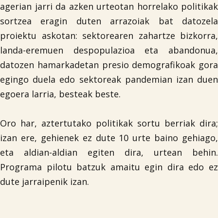
agerian jarri da azken urteotan horrelako politikak
sortzea eragin duten arrazoiak bat datozela
proiektu askotan: sektorearen zahartze bizkorra,
landa-eremuen despopulazioa eta abandonua,
datozen hamarkadetan presio demografikoak gora
egingo duela edo sektoreak pandemian izan duen
egoera larria, besteak beste.
Oro har, aztertutako politikak sortu berriak dira;
izan ere, gehienek ez dute 10 urte baino gehiago,
eta aldian-aldian egiten dira, urtean behin.
Programa pilotu batzuk amaitu egin dira edo ez
dute jarraipenik izan.