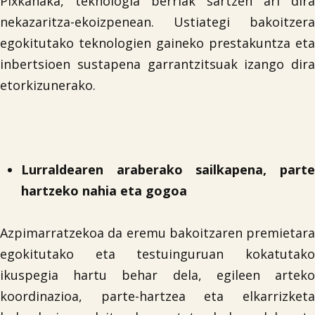
Pixkanaka, teknologia berriak sartzen ari dira
nekazaritza-ekoizpenean. Ustiategi bakoitzera
egokitutako teknologien gaineko prestakuntza eta
inbertsioen sustapena garrantzitsuak izango dira
etorkizunerako.
Lurraldearen araberako sailkapena, parte
hartzeko nahia eta gogoa
Azpimarratzekoa da eremu bakoitzaren premietara
egokitutako eta testuinguruan kokatutako
ikuspegia hartu behar dela, egileen arteko
koordinazioa, parte-hartzea eta elkarrizketa