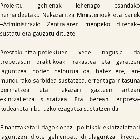
Proiektu gehienak lehenago esandako
herrialdeetako Nekazaritza Ministerioek eta Sailek
–Administrazio Zentralaren menpeko direnak–
sustatu eta gauzatu dituzte.
Prestakuntza-proiektuen xede nagusia da
trebetasun praktikoak irakastea eta garatzen
laguntzea; horien helburua da, batez ere, lan-
mundurako sarbidea sustatzea, errentagarritasuna
bermatzea eta nekazari gazteen artean
ekintzailetza sustatzea. Era berean, enpresa-
kudeaketari buruzko ezagutza sustatzen da.
Finantzaketari dagokionez, politikak ekintzaletzari
laguntzen diote gehienbat, dirulaguntza, kreditu