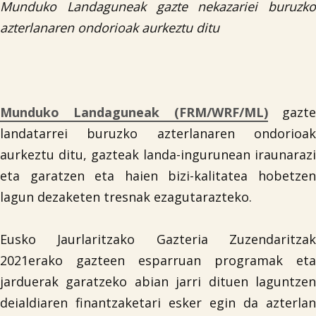

Munduko Landaguneak gazte nekazariei buruzko
azterlanaren ondorioak aurkeztu ditu
Iragarki-taula
Lursail Market
Munduko Landaguneak (FRM/WRF/ML)
gazt
landatarrei buruzko azterlanaren ondorioak
aurkeztu ditu, gazteak landa-ingurunean iraunarazi
eta garatzen eta haien bizi-kalitatea hobetzen
lagun dezaketen tresnak ezagutarazteko.
Eusko Jaurlaritzako Gazteria Zuzendaritzak
2021erako gazteen esparruan programak eta
jarduerak garatzeko abian jarri dituen laguntzen
deialdiaren finantzaketari esker egin da azterlan