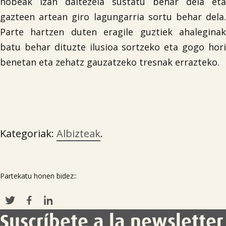
hobeak izan daitezela sustatu behar dela eta
gazteen artean giro lagungarria sortu behar dela.
Parte hartzen duten eragile guztiek ahaleginak
batu behar dituzte ilusioa sortzeko eta gogo hori
benetan eta zehatz gauzatzeko tresnak errazteko.
Kategoriak:
Albizteak
.
Partekatu honen bidez::
Suscríbete a la newsletter