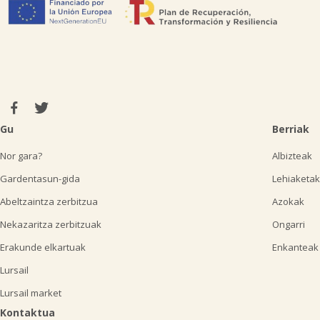
Gu
Berriak
Nor gara?
Albizteak
Gardentasun-gida
Lehiaketak
Abeltzaintza zerbitzua
Azokak
Nekazaritza zerbitzuak
Ongarri
Erakunde elkartuak
Enkanteak
Lursail
Lursail market
Kontaktua