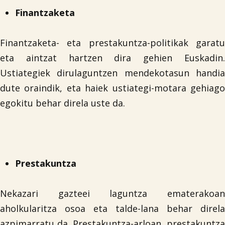
Finantzaketa
Finantzaketa- eta prestakuntza-politikak garatu
eta aintzat hartzen dira gehien Euskadin.

Ustiategiek dirulaguntzen mendekotasun handia
dute oraindik, eta haiek ustiategi-motara gehiago
egokitu behar direla uste da.
Prestakuntza
Nekazari gazteei laguntza ematerakoan
aholkularitza osoa eta talde-lana behar direla
azpimarratu da. Prestakuntza-arloan, prestakuntza