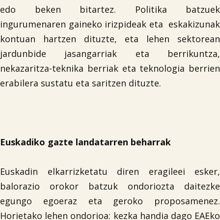
edo beken bitartez. Politika batzuek
ingurumenaren gaineko irizpideak eta eskakizunak
kontuan hartzen dituzte, eta lehen sektorean
jardunbide jasangarriak eta berrikuntza,
nekazaritza-teknika berriak eta teknologia berrien
erabilera sustatu eta saritzen dituzte.
Euskadiko gazte landatarren beharrak
Euskadin elkarrizketatu diren eragileei esker,
balorazio orokor batzuk ondoriozta daitezke
egungo egoeraz eta geroko proposamenez.
Horietako lehen ondorioa: kezka handia dago EAEko