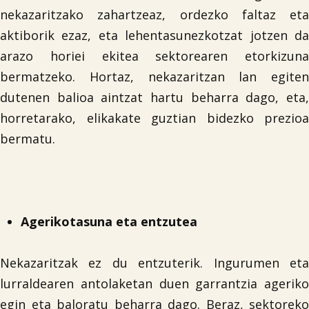
nekazaritzako zahartzeaz, ordezko faltaz eta
aktiborik ezaz, eta lehentasunezkotzat jotzen da
arazo horiei ekitea sektorearen etorkizuna
bermatzeko. Hortaz, nekazaritzan lan egiten
dutenen balioa aintzat hartu beharra dago, eta,
horretarako, elikakate guztian bidezko prezioa
bermatu.
Agerikotasuna eta entzutea
Nekazaritzak ez du entzuterik. Ingurumen eta
lurraldearen antolaketan duen garrantzia ageriko
egin eta baloratu beharra dago. Beraz, sektoreko