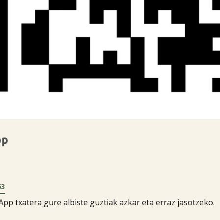

pp
63
p txatera gure albiste guztiak azkar eta erraz jasotzeko.