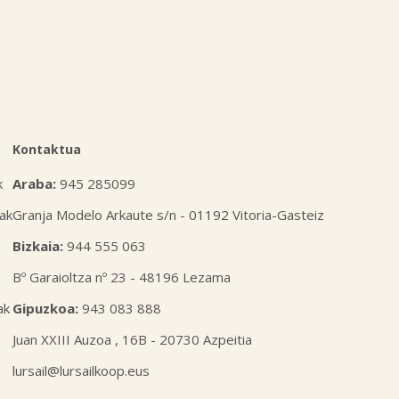
Kontaktua
k
Araba:
945 285099
ak
Granja Modelo Arkaute s/n - 01192 Vitoria-Gasteiz
Bizkaia:
944 555 063
Bº Garaioltza nº 23 - 48196 Lezama
ak
Gipuzkoa:
943 083 888
Juan XXIII Auzoa , 16B - 20730 Azpeitia
lursail@lursailkoop.eus