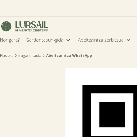


Nor gara?
Gardentasun-gida
Abeltzaintza zerbitzua


Hasiera
Iragarki-taula
Abeltzaintza WhatsApp