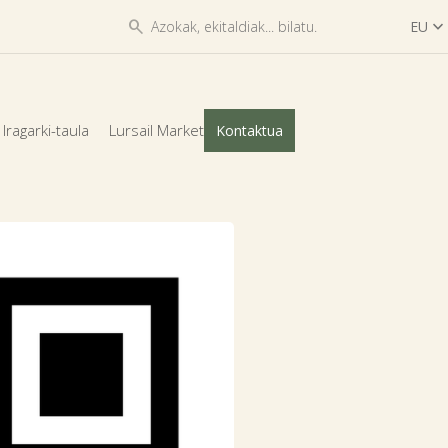


EU
ES
EU
Iragarki-taula
Lursail Market
Kontaktua