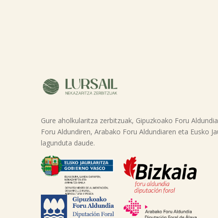
Gure aholkularitza zerbitzuak, Gipuzkoako Foru Aldundia
Foru Aldundiren, Arabako Foru Aldundiaren eta Eusko Jaur
lagunduta daude.