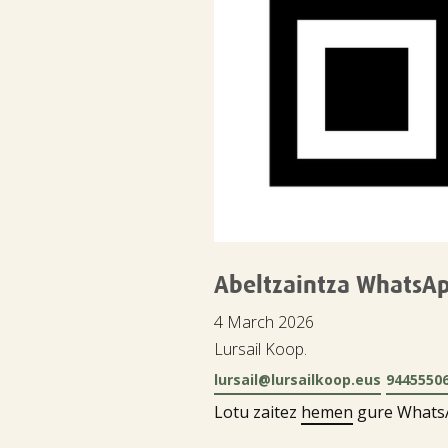
Abeltzaintza WhatsA
4 March 2026
Lursail Koop.
lursail@lursailkoop.eus
9445550
Lotu zaitez
hemen
gure WhatsAp