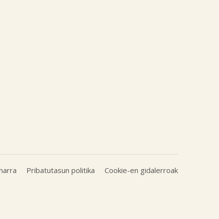
harra
Pribatutasun politika
Cookie-en gidalerroak