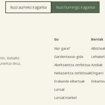
Ikusi aurreko iragarkia
Ikusi hurrengo iragarkia
Gu
Berriak
Nor gara?
Albiztea
Gardentasun-gida
Lehiaket
ren, Bizkaiko
laritza diruz,
Abeltzaintza zerbitzua
Azokak
Nekazaritza zerbitzuak
Ongarri
Erakunde elkartuak
Enkante
Lursail
Lursail market