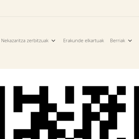


Nekazaritza zerbitzuak
Erakunde elkartuak
Berriak