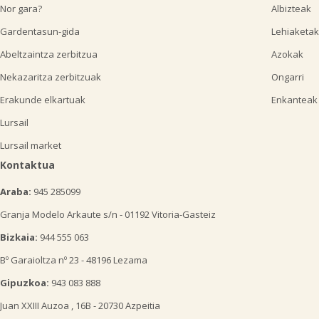
Nor gara?
Albizteak
Gardentasun-gida
Lehiaketak
Abeltzaintza zerbitzua
Azokak
Nekazaritza zerbitzuak
Ongarri
Erakunde elkartuak
Enkanteak
Lursail
Lursail market
Kontaktua
Araba:
945 285099
Granja Modelo Arkaute s/n - 01192 Vitoria-Gasteiz
Bizkaia:
944 555 063
Bº Garaioltza nº 23 - 48196 Lezama
Gipuzkoa:
943 083 888
Juan XXIII Auzoa , 16B - 20730 Azpeitia