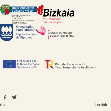

Gu
Berriak