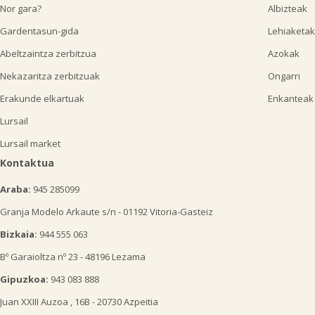
Nor gara?
Albizteak
Gardentasun-gida
Lehiaketak
Abeltzaintza zerbitzua
Azokak
Nekazaritza zerbitzuak
Ongarri
Erakunde elkartuak
Enkanteak
Lursail
Lursail market
Kontaktua
Araba:
945 285099
Granja Modelo Arkaute s/n - 01192 Vitoria-Gasteiz
Bizkaia:
944 555 063
Bº Garaioltza nº 23 - 48196 Lezama
Gipuzkoa:
943 083 888
Juan XXIII Auzoa , 16B - 20730 Azpeitia