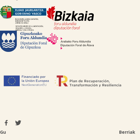

Gu
Berriak