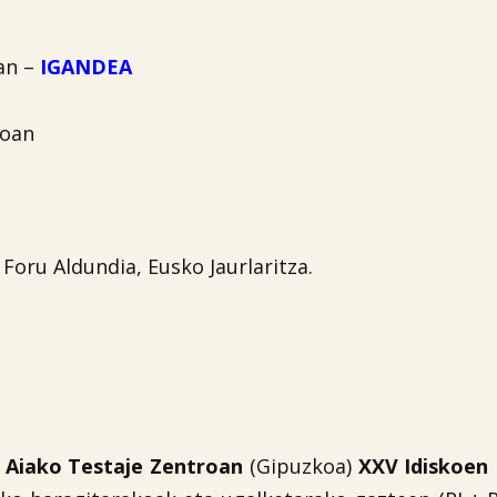
an –
IGANDEA
roan
Foru Aldundia, Eusko Jaurlaritza.
,
Aiako Testaje Zentroan
(Gipuzkoa)
XXV Idiskoen