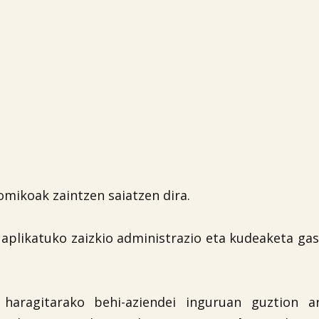
omikoak zaintzen saiatzen dira.
 aplikatuko zaizkio administrazio eta kudeaketa ga

 haragitarako behi-aziendei inguruan guztion a