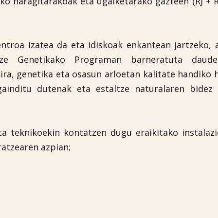
ako haragitarakoak eta ugalketarako gazteen (RJ + 
entroa izatea da eta idiskoak enkantean jartzeko, 
tze Genetikako Programan barneratuta daude
ira, genetika eta osasun arloetan kalitate handiko 
gainditu dutenak eta estaltze naturalaren bidez 
ta teknikoekin kontatzen dugu eraikitako instalaz
atzearen azpian;