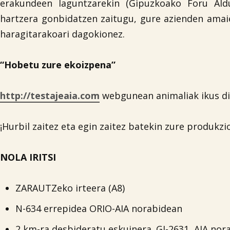
erakundeen laguntzarekin (Gipuzkoako Foru Ald
hartzera gonbidatzen zaitugu, gure azienden amai
haragitarakoari dagokionez.
“Hobetu zure ekoizpena”
http://testajeaia.com
webgunean animaliak ikus di
¡Hurbil zaitez eta egin zaitez batekin zure produkzi
NOLA IRITSI
ZARAUTZeko irteera (A8)
N-634 errepidea ORIO-AIA norabidean
2 km-ra desbideratu eskuinera. GI-2631, AIA nor