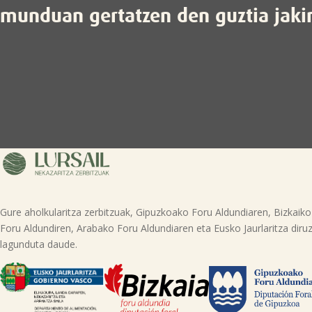
munduan gertatzen den guztia jaki
Gure aholkularitza zerbitzuak, Gipuzkoako Foru Aldundiaren, Bizkaiko
Foru Aldundiren, Arabako Foru Aldundiaren eta Eusko Jaurlaritza diruz
lagunduta daude.