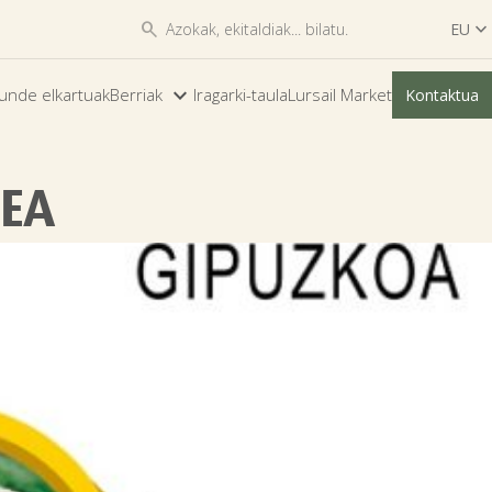


EU

ES
unde elkartuak
Berriak
Iragarki-taula
Lursail Market
Kontaktua
EU
TEA