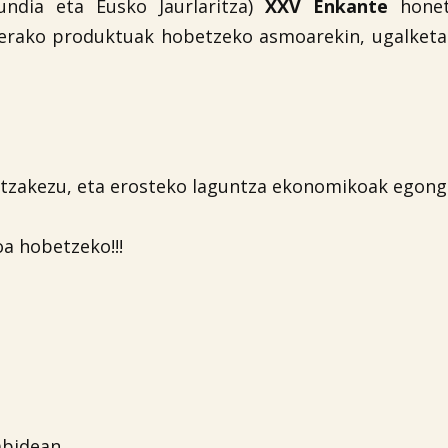
undia eta Eusko Jaurlaritza)
XXV Enkante
hone
erako produktuak hobetzeko asmoarekin, ugalketak
tzakezu, eta erosteko laguntza ekonomikoak egongo
oa hobetzeko!!!
abidean