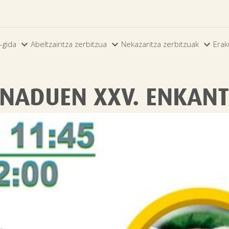



-gida
Abeltzaintza zerbitzua
Nekazaritza zerbitzuak
Erak
ANADUEN XXV. ENKAN