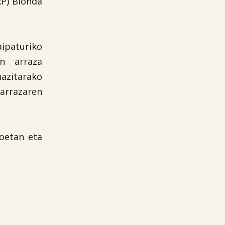
RP) Blonda
aipaturiko
n arraza
hazitarako
arrazaren
ioetan eta