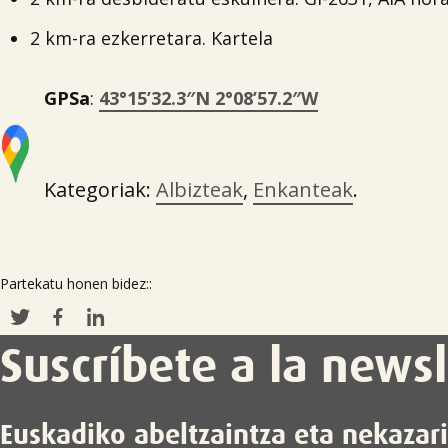
2 km-ra ezkerretara. Kartela
GPSa
:
43°15’32.3″N 2°08’57.2″W
Kategoriak:
Albizteak
,
Enkanteak
.
Partekatu honen bidez::
Suscríbete a la newsl
Euskadiko abeltzaintza eta nekazar