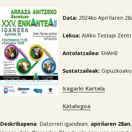
Data:
2024ko Apirilaren 28
Lekua:
AIAko Testaje Zent
Antolatzailea
:
EHAHE
Sustatzaileak
:
Gipuzkoako 
Iragarki Kartela
Katalogoa
Deskribapena
: Datorren igandean,
apirilaren 28an