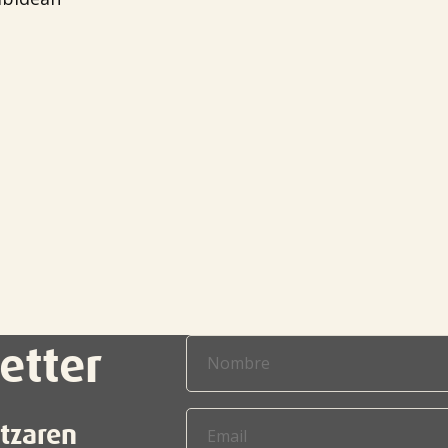
etter
itzaren