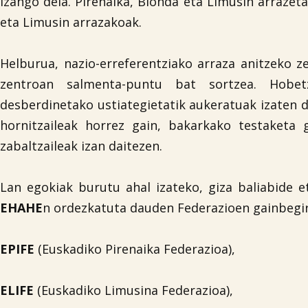
izango dela. Pirenaika, Blonda eta Limusin arrazet
eta Limusin arrazakoak.
Helburua, nazio-erreferentziako arraza anitzeko z
zentroan salmenta-puntu bat sortzea. Hobe
desberdinetako ustiategietatik aukeratuak izaten d
hornitzaileak horrez gain, bakarkako testaketa 
zabaltzaileak izan daitezen.
Lan egokiak burutu ahal izateko, giza baliabide e
EHAHE
n ordezkatuta dauden Federazioen gainbegir
EPIFE
(Euskadiko Pirenaika Federazioa),
ELIFE
(Euskadiko Limusina Federazioa),