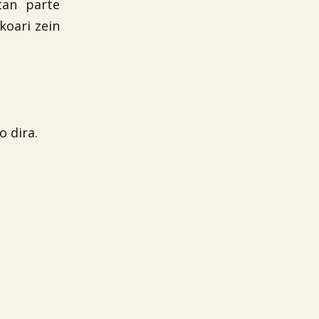
tan parte
oari zein
 dira.