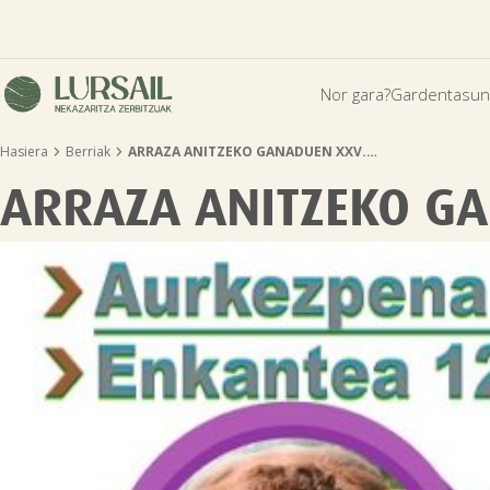
Nor gara?
Gardentasun


Hasiera
Berriak
ARRAZA ANITZEKO GANADUEN XXV.…
ARRAZA ANITZEKO G