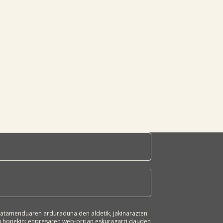
atamenduaren arduraduna den aldetik, jakinarazten
ru honekin: enpresaren web-orrian eskuragarri dauden