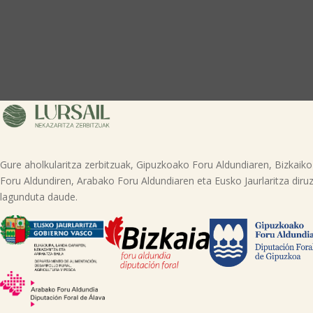
Gure aholkularitza zerbitzuak, Gipuzkoako Foru Aldundiaren, Bizkaiko
Foru Aldundiren, Arabako Foru Aldundiaren eta Eusko Jaurlaritza diruz
lagunduta daude.