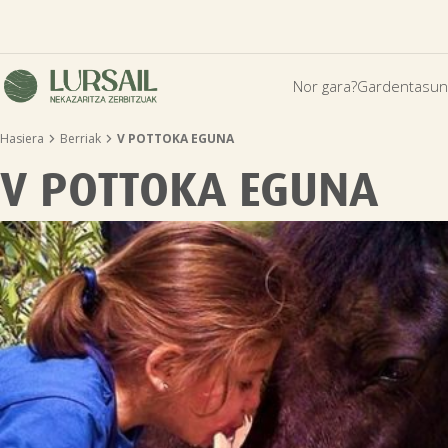
Nor gara?
Gardentasun


Hasiera
Berriak
V POTTOKA EGUNA
V POTTOKA EGUNA