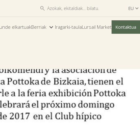


EU

ES
unde elkartuak
Berriak
Iragarki-taula
Lursail Market
Kontaktua
EU