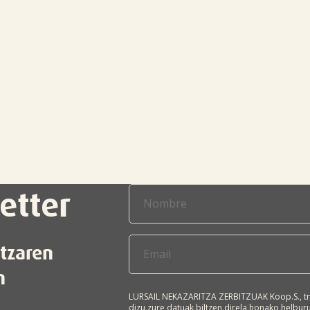

etter
itzaren
n
LURSAIL NEKAZARITZA ZERBITZUAK Koop.S., tr
dizu zure datuak biltzen direla honako helbu