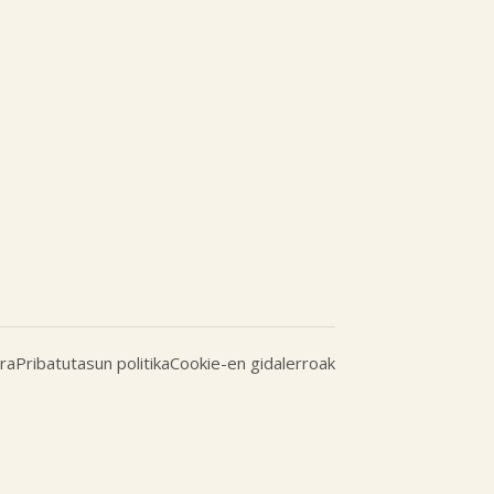
ra
Pribatutasun politika
Cookie-en gidalerroak