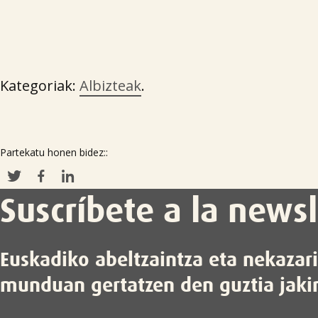
Kategoriak:
Albizteak
.
Partekatu honen bidez::
Suscríbete a la newsl
Euskadiko abeltzaintza eta nekazar
munduan gertatzen den guztia jaki