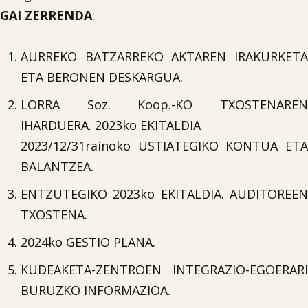

GAI ZERRENDA
:
Iragarki-taula
AURREKO BATZARREKO AKTAREN IRAKURKETA
ETA BERONEN DESKARGUA.
Lursail Market
LORRA Soz. Koop.-KO TXOSTENAREN
IHARDUERA. 2023ko EKITALDIA
2023/12/31rainoko USTIATEGIKO KONTUA ETA
BALANTZEA.
ENTZUTEGIKO 2023ko EKITALDIA. AUDITOREEN
TXOSTENA.
2024ko GESTIO PLANA.
KUDEAKETA-ZENTROEN INTEGRAZIO-EGOERARI
BURUZKO INFORMAZIOA.