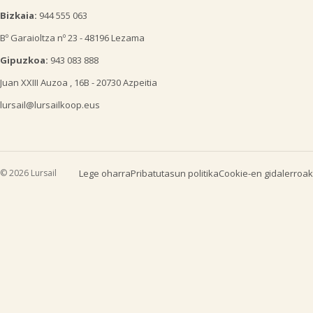
Bizkaia:
944 555 063
Bº Garaioltza nº 23 - 48196 Lezama
Gipuzkoa:
943 083 888
Juan XXIII Auzoa , 16B - 20730 Azpeitia
lursail@lursailkoop.eus
© 2026 Lursail
Lege oharra
Pribatutasun politika
Cookie-en gidalerroak