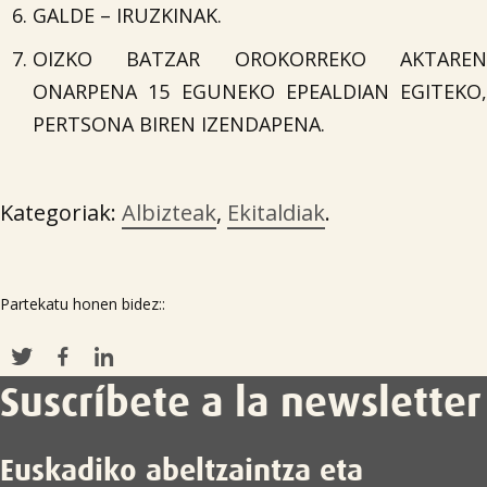
GALDE – IRUZKINAK.
OIZKO BATZAR OROKORREKO AKTAREN
ONARPENA 15 EGUNEKO EPEALDIAN EGITEKO,
PERTSONA BIREN IZENDAPENA.
Kategoriak:
Albizteak
,
Ekitaldiak
.
Partekatu honen bidez::
Suscríbete a la newsletter
Euskadiko abeltzaintza eta