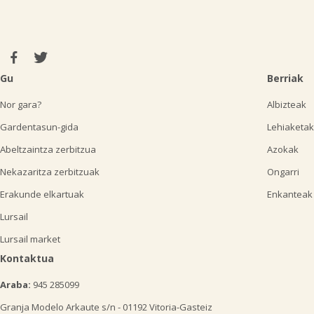
Gu
Berriak
Nor gara?
Albizteak
Gardentasun-gida
Lehiaketak
Abeltzaintza zerbitzua
Azokak
Nekazaritza zerbitzuak
Ongarri
Erakunde elkartuak
Enkanteak
Lursail
Lursail market
Kontaktua
Araba:
945 285099
Granja Modelo Arkaute s/n - 01192 Vitoria-Gasteiz