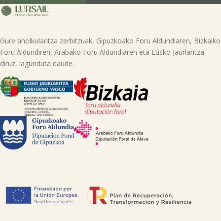
(GARAIOLTZA, 23 zk., 48196 LEZAMA-BIZKAIA), erabili nahi duen eskubidea
adieraziz edo helbide honetara mezua bidaliz: lursail@lursailkoop.eus.
Informazio gehigarria lor dezakezu gure web orrian.
Gure aholkularitza zerbitzuak, Gipuzkoako Foru Aldundiaren, Bizkaiko
Foru Aldundiren, Arabako Foru Aldundiaren eta Eusko Jaurlaritza
diruz, lagunduta daude.