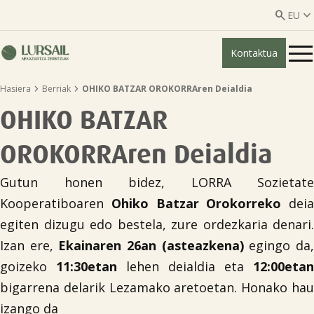


EU
Kontaktua
ES
EU


Hasiera
Berriak
OHIKO BATZAR OROKORRAren Deialdia
Nor gara?
OHIKO BATZAR
Gardentasun-gida

OROKORRAren Deialdia
Abeltzaintza zerbitzua

Gutun honen bidez, LORRA Sozietate
Kooperatiboaren
Ohiko Batzar Orokorreko
deia
egiten dizugu edo bestela, zure ordezkaria denari.
Nekazaritza zerbitzuak

Izan ere,
Ekainaren 26an (asteazkena)
egingo da
goizeko
11:30etan
lehen deialdia eta
12:00etan
Erakunde elkartuak
bigarrena delarik Lezamako aretoetan. Honako hau
izango da
Berriak