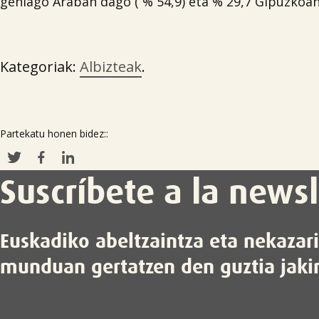
gehiago Araban dago ( % 54,9) eta % 29,7 Gipuzkoan
Kategoriak:
Albizteak
.
Partekatu honen bidez::
Suscríbete a la newsl
Euskadiko abeltzaintza eta nekazar
munduan gertatzen den guztia jaki