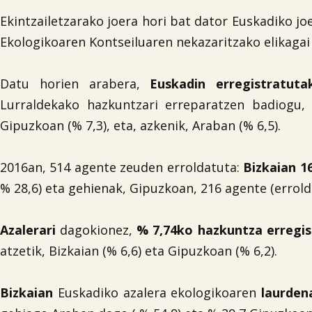
Ekintzailetzarako joera hori bat dator Euskadiko j
Ekologikoaren Kontseiluaren nekazaritzako elikaga
Datu horien arabera,
Euskadin erregistratu
Lurraldekako hazkuntzari erreparatzen badiogu
Gipuzkoan (% 7,3), eta, azkenik, Araban (% 6,5).
2016an, 514 agente zeuden erroldatuta:
Bizkaian 1
% 28,6) eta gehienak, Gipuzkoan, 216 agente (errold
Azalerari
dagokionez,
% 7,74ko hazkuntza erregis
atzetik, Bizkaian (% 6,6) eta Gipuzkoan (% 6,2).
Bizkaian
Euskadiko azalera ekologikoaren
laurden