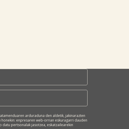
atamenduaren arduraduna den aldetik, jakinarazten
ru honekin: enpresaren web-orrian eskuragarri dauden
 datu pertsonalak jasotzea, eskatzailearekin