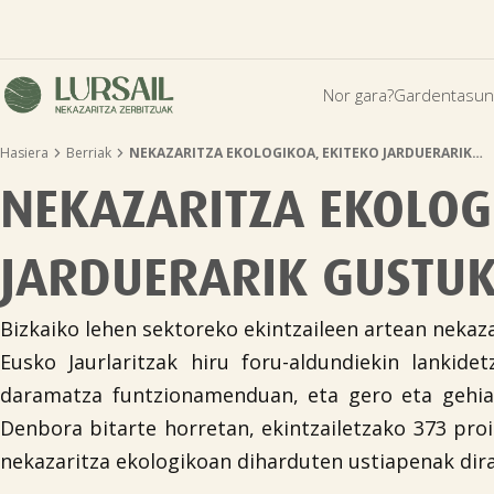
Nor gara?
Gardentasun


Hasiera
Berriak
NEKAZARITZA EKOLOGIKOA, EKITEKO JARDUERARIK…
NEKAZARITZA EKOLOG
JARDUERARIK GUSTU
Bizkaiko lehen sektoreko ekintzaileen artean nekaz
Eusko Jaurlaritzak hiru foru-aldundiekin lanki
daramatza funtzionamenduan, eta gero eta gehiag
Denbora bitarte horretan, ekintzailetzako 373 proi
nekazaritza ekologikoan diharduten ustiapenak dira