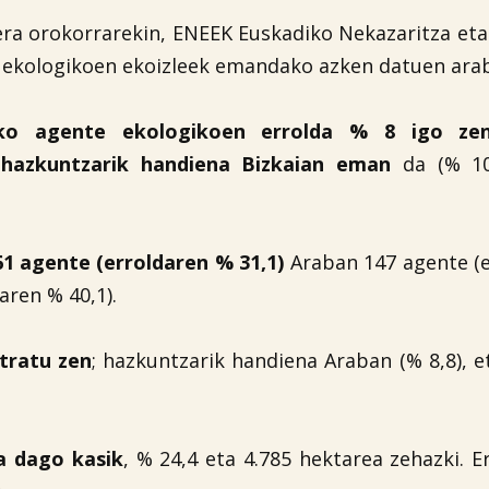
oera orokorrarekin, ENEEK Euskadiko Nekazaritza eta
i ekologikoen ekoizleek emandako azken datuen ara
tako agente ekologikoen errolda % 8 igo ze
,
hazkuntzarik handiena Bizkaian eman
da (% 10,
61 agente (erroldaren % 31,1)
Araban 147 agente (e
aren % 40,1).
tratu zen
; hazkuntzarik handiena Araban (% 8,8), e
a dago kasik
, % 24,4 eta 4.785 hektarea zehazki. E