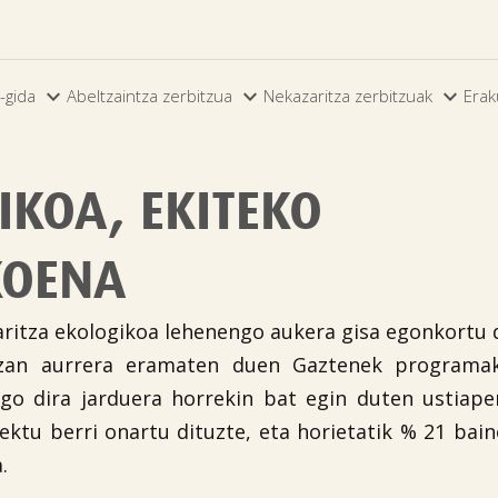



-gida
Abeltzaintza zerbitzua
Nekazaritza zerbitzuak
Erak
IKOA, EKITEKO
KOENA
aritza ekologikoa lehenengo aukera gisa egonkortu 
detzan aurrera eramaten duen Gaztenek programa
o dira jarduera horrekin bat egin duten ustiapen
ektu berri onartu dituzte, eta horietatik % 21 bai
.