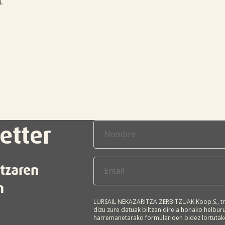
.

etter
itzaren
n
LURSAIL NEKAZARITZA ZERBITZUAK Koop.S., tr
dizu zure datuak biltzen direla honako helbu
harremanetarako formularioen bidez lortutako