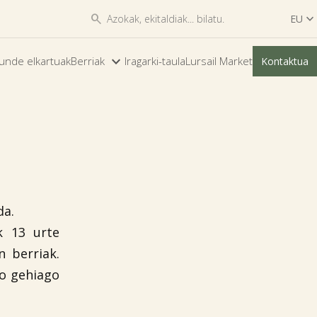


EU

ES
unde elkartuak
Berriak
Iragarki-taula
Lursail Market
Kontaktua
EU
da.
k 13 urte
 berriak.
no gehiago