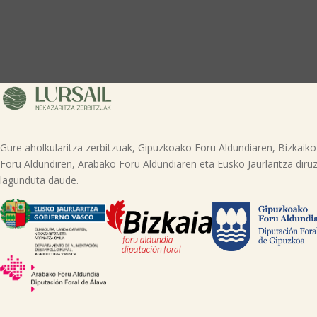
Gure aholkularitza zerbitzuak, Gipuzkoako Foru Aldundiaren, Bizkaiko
Foru Aldundiren, Arabako Foru Aldundiaren eta Eusko Jaurlaritza diruz
lagunduta daude.