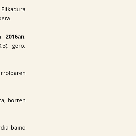
 Elikadura
bera.
n 2016an
.
3); gero,
rroldaren
ta, horren
rdia baino