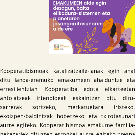
Kooperatibismoak katalizatzaile-lanak egin ahal
ditu landa-eremuko emakumeen ahalduntze eta
erresilientzian. Kooperatiba edota elkarteetan
antolatzeak irtenbideak eskaintzen ditu diru-
sarrerak sortzeko, merkatuetara iristeko,
ekoizpen-baldintzak hobetzeko eta txirotasunari
aurre egiteko. Kooperatibismoa emakume familia-
nekazariek dituzten erronkei aurre egiteko tresna