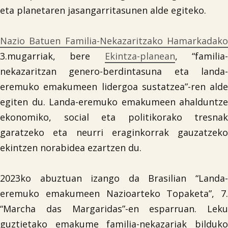
eta planetaren jasangarritasunen alde egiteko.
Nazio Batuen Familia-Nekazaritzako Hamarkadako
3.mugarriak, bere
Ekintza-planean
, “familia
nekazaritzan genero-berdintasuna eta landa-
eremuko emakumeen lidergoa sustatzea”-ren alde
egiten du. Landa-eremuko emakumeen ahalduntze
ekonomiko, social eta politikorako tresnak
garatzeko eta neurri eraginkorrak gauzatzeko
ekintzen norabidea ezartzen du.
2023ko abuztuan izango da Brasilian “Landa-
eremuko emakumeen Nazioarteko Topaketa”, 7.
“Marcha das Margaridas”-en esparruan. Leku
guztietako emakume familia-nekazariak bilduko