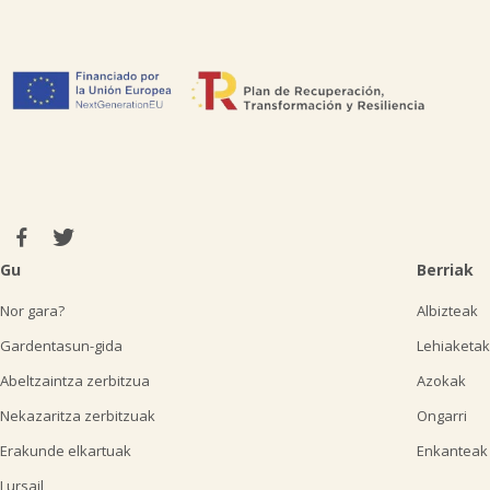
Gu
Berriak
Nor gara?
Albizteak
Gardentasun-gida
Lehiaketak
Abeltzaintza zerbitzua
Azokak
Nekazaritza zerbitzuak
Ongarri
Erakunde elkartuak
Enkanteak
Lursail