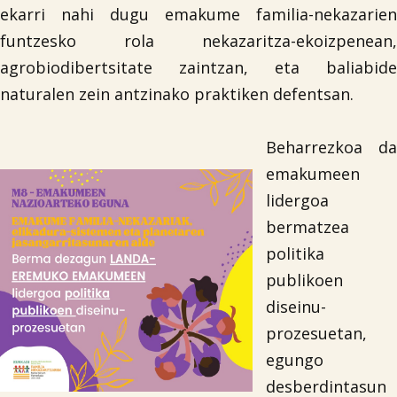
ekarri nahi dugu emakume familia-nekazarien
funtzesko rola nekazaritza-ekoizpenean,
agrobiodibertsitate zaintzan, eta baliabide
naturalen zein antzinako praktiken defentsan.
Beharrezkoa da
emakumeen
lidergoa
bermatzea
politika
publikoen
diseinu-
prozesuetan,
egungo
desberdintasun