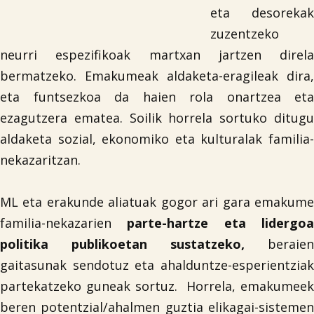
eta desorekak
zuzentzeko
neurri espezifikoak martxan jartzen direla
bermatzeko. Emakumeak aldaketa-eragileak dira,
eta funtsezkoa da haien rola onartzea eta
ezagutzera ematea. Soilik horrela sortuko ditugu
aldaketa sozial, ekonomiko eta kulturalak familia-
nekazaritzan.
ML eta erakunde aliatuak gogor ari gara emakume
familia-nekazarien
parte-hartze eta lidergoa
politika publikoetan sustatzeko,
beraien
gaitasunak sendotuz eta ahalduntze-esperientziak
partekatzeko guneak sortuz. Horrela, emakumeek
beren potentzial/ahalmen guztia elikagai-sistemen