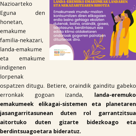
Nazioarteko
Eguna den
honetan,
emakume
familia-nekazari,
landa-emakume
eta emakume
indigenen
lorpenak
ospatzen ditugu. Betiere, oraindik gainditu gabeko
erronkak gogoan izanda,
landa-eremuko
emakumeek elikagai-sistemen eta planetaren
jasangarritasunean duten rol garrantzitsua
aitortuko duten gizarte bidezkoago eta
berdintsuagoetara bideratuz.