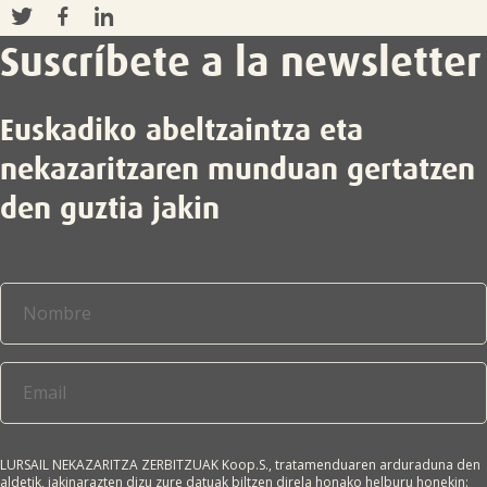

Suscríbete a la newsletter
Euskadiko abeltzaintza eta
nekazaritzaren munduan gertatzen
den guztia jakin
LURSAIL NEKAZARITZA ZERBITZUAK Koop.S., tratamenduaren arduraduna den
aldetik, jakinarazten dizu zure datuak biltzen direla honako helburu honekin: