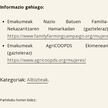
Informazio gehiago:
Emakumeak Nazio Batuen Familia-
Nekazaritzaren Hamarkadan (gazteleraz)
https://www.familyfarmingcampaign.org/mujere
Emakumeak AgriCOOPDS Ekimenean
(gazteleraz):
https://www.agricoopds.org/mujeres/
Kategoriak:
Albizteak
.
Partekatu honen bidez::