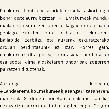
Emakume familia-nekazariek erronka askori egin
behar diete aurre bizitzan. – Emakumeek mundu-
mailan kontsumitzen diren elikagaien erdia baino
gehiago ekoizten dute, nahiz eta ekoizpen-
baliabide, zerbitzu eta aukerak eskuratzerako
orduan berdintasunik ez izan. Horrez gain,
emakumeak dira gosea, txirotasuna, berdintasun
eza edota klima aldaketaren ondorioak gogorren
pairatzen dituztenak.
Aurtengo lelopean,
#LandaeremukoEmakumeakJasangarritasunarenA
martxoak 8 dituen honetan emakume familia-
nekazarien borrokarekin bat egiten dugu. Gogora