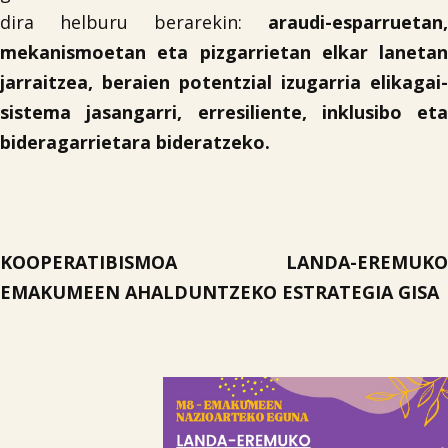
dira helburu berarekin:
araudi-esparruetan,
mekanismoetan eta pizgarrietan elkar lanetan
jarraitzea, beraien potentzial izugarria elikagai-
sistema jasangarri, erresiliente, inklusibo eta
bideragarrietara bideratzeko.
KOOPERATIBISMOA LANDA-EREMUKO
EMAKUMEEN AHALDUNTZEKO ESTRATEGIA GISA