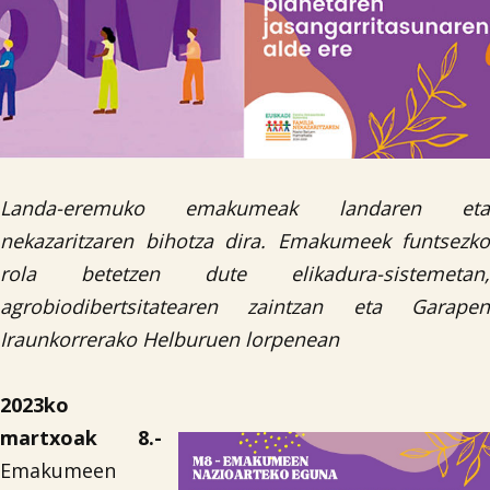
Landa-eremuko emakumeak landaren eta
nekazaritzaren bihotza dira. Emakumeek funtsezko
rola betetzen dute elikadura-sistemetan,
agrobiodibertsitatearen zaintzan eta Garapen
Iraunkorrerako Helburuen lorpenean
2023ko
martxoak 8.-
Emakumeen