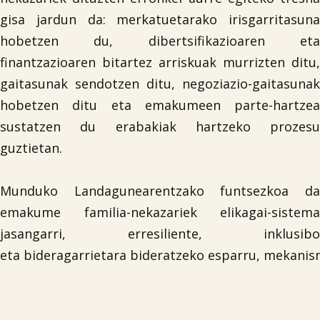
gisa jardun da: merkatuetarako irisgarritasuna
hobetzen du, dibertsifikazioaren eta
finantzazioaren bitartez arriskuak murrizten ditu,
gaitasunak sendotzen ditu, negoziazio-gaitasunak
hobetzen ditu eta emakumeen parte-hartzea
sustatzen du erabakiak hartzeko prozesu
guztietan.
Munduko Landagunearentzako funtsezkoa da
emakume familia-nekazariek elikagai-sistema
jasangarri, erresiliente, inklusibo
eta bideragarrietara bideratzeko esparru, mekanism