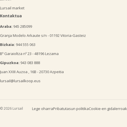
Lursail market
Kontaktua
Araba:
945 285099
Granja Modelo Arkaute s/n - 01192 Vitoria-Gasteiz
Bizkaia:
944 555 063
Bº Garaioltza nº 23 - 48196 Lezama
Gipuzkoa:
943 083 888
Juan XXIII Auzoa , 16B - 20730 Azpeitia
lursail@lursailkoop.eus
© 2026 Lursail
Lege oharra
Pribatutasun politika
Cookie-en gidalerroak