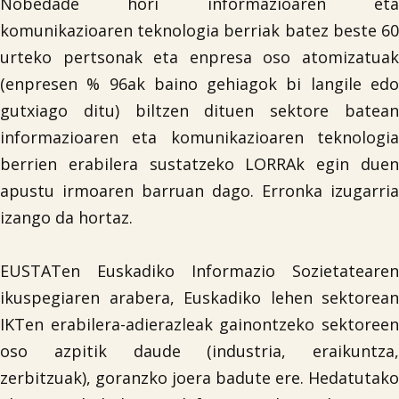
Nobedade hori informazioaren eta
komunikazioaren teknologia berriak batez beste 60
urteko pertsonak eta enpresa oso atomizatuak
(enpresen % 96ak baino gehiagok bi langile edo
gutxiago ditu) biltzen dituen sektore batean
informazioaren eta komunikazioaren teknologia
berrien erabilera sustatzeko LORRAk egin duen
apustu irmoaren barruan dago. Erronka izugarria
izango da hortaz.
EUSTATen Euskadiko Informazio Sozietatearen
ikuspegiaren arabera, Euskadiko lehen sektorean
IKTen erabilera-adierazleak gainontzeko sektoreen
oso azpitik daude (industria, eraikuntza,
zerbitzuak), goranzko joera badute ere. Hedatutako