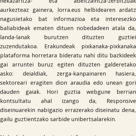
nekazaritza- eta abeltzaintza-zerbitzuak
aurkezteaz gainera, lorra.eus helbidearen ardatz
nagusietako bat informazioa eta interesezko
baliabideak ematen dituen nobedadeen atala da,
landa-lanak burutzen dituzten guztiei
zuzendutakoa. Erakundeak pixkanaka-pixkanaka
plataforma horretara bideratu nahi ditu bazkideek
gai arruntei buruz egiten dituzten galderetako
asko: deialdiak, zerga-kanpainaren hasiera,
sektoreari eragiten dion araudia edo unean gori
dauden gaiak. Hori guztia webgune berrian
kontsultatu ahal izango da, Responsive
diseinuarekin nabigazio errazerako diseinatu dena,
gailu guztientzako sarbide unibertsalarekin.