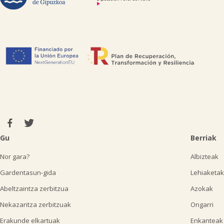
Gu
Berriak
Nor gara?
Albizteak
Gardentasun-gida
Lehiaketak
Abeltzaintza zerbitzua
Azokak
Nekazaritza zerbitzuak
Ongarri
Erakunde elkartuak
Enkanteak