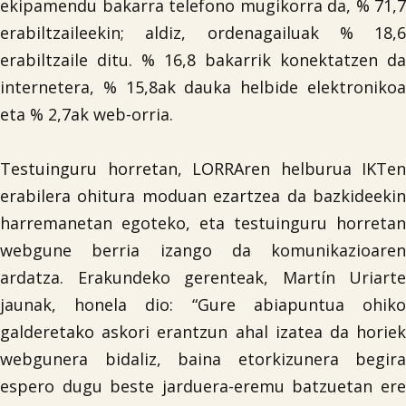
ekipamendu bakarra telefono mugikorra da, % 71,7
erabiltzaileekin; aldiz, ordenagailuak % 18,6
erabiltzaile ditu. % 16,8 bakarrik konektatzen da
internetera, % 15,8ak dauka helbide elektronikoa
eta % 2,7ak web-orria.
Testuinguru horretan, LORRAren helburua IKTen
erabilera ohitura moduan ezartzea da bazkideekin
harremanetan egoteko, eta testuinguru horretan
webgune berria izango da komunikazioaren
ardatza. Erakundeko gerenteak, Martín Uriarte
jaunak, honela dio: “Gure abiapuntua ohiko
galderetako askori erantzun ahal izatea da horiek
webgunera bidaliz, baina etorkizunera begira
espero dugu beste jarduera-eremu batzuetan ere