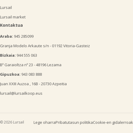
Lursail
Lursail market
Kontaktua
Araba:
945 285099
Granja Modelo Arkaute s/n - 01192 Vitoria-Gasteiz
Bizkaia:
944 555 063
Bº Garaioltza nº 23 - 48196 Lezama
Gipuzkoa:
943 083 888
Juan XXIII Auzoa , 16B - 20730 Azpeitia
lursail@lursailkoop.eus
© 2026 Lursail
Lege oharra
Pribatutasun politika
Cookie-en gidalerroak