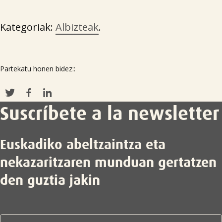
Kategoriak:
Albizteak
.
Partekatu honen bidez::
Suscríbete a la newsletter
Euskadiko abeltzaintza eta
nekazaritzaren munduan gertatzen
den guztia jakin