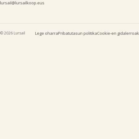
lursail@lursailkoop.eus
© 2026 Lursail
Lege oharra
Pribatutasun politika
Cookie-en gidalerroak