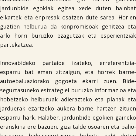
jardunbide egokiak egitea xede duten hainbat
elkartek eta enpresak osatzen dute sarea. Horien
guztien helburua da konpromisoak gehitzea eta
arlo horri buruzko ezagutzak eta esperientziak
partekatzea.
Innovabideko partaide izateko, erreferentzia-
esparru bat eman zitzaigun, eta horrek barne-
autoebaluaziorako gogoeta ekarri zuen. Bide-
segurtasuneko estrategiei buruzko informazioa eta
hobetzeko helburuak adierazteko eta planak eta
jarduerak ezartzeko aukera barne hartzen zituen
esparru hark. Halaber, jardunbide egokien gaineko
eranskina ere bazuen, giza talde osoaren eta balio-
katearen bide-segurtasuna hobetu nahi duten