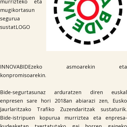
murrizteko eta
mugikortasun
segurua
sustatLOGO
INNOVABIDEzeko asmoarekin eta
konpromisoarekin.
Bide-segurtasunaz arduratzen diren euskal
enpresen sare hori 2018an abiarazi zen, Eusko
Jaurlaritzako Trafiko Zuzendaritzak sustaturik.
Bide-istripuen kopurua murriztea eta enpresa-
kudeaketan txertatutako gai horren gaineko