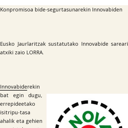
Konpromisoa bide-segurtasunarekin Innovabiden
Eusko Jaurlaritzak sustatutako Innovabide sareari
atxiki zaio LORRA.
Innovabide
rekin
bat egin dugu,
errepideetako
isitripu-tasa
ahalik eta gehien