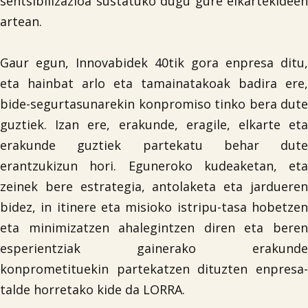
sentsibilizazioa sustatuko dugu gure elkartekideen

artean.
Gaur egun, Innovabidek 40tik gora enpresa ditu,
eta hainbat arlo eta tamainatakoak badira ere,
bide-segurtasunarekin konpromiso tinko bera dute
guztiek. Izan ere, erakunde, eragile, elkarte eta
erakunde guztiek partekatu behar dute
erantzukizun hori. Eguneroko kudeaketan, eta
zeinek bere estrategia, antolaketa eta jardueren
bidez, in itinere eta misioko istripu-tasa hobetzen
eta minimizatzen ahalegintzen diren eta beren
esperientziak gainerako erakunde
konprometituekin partekatzen dituzten enpresa-
talde horretako kide da LORRA.