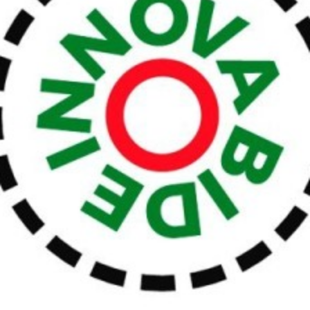

Iragarki-taula
Lursail Market