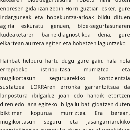
enpresen gida izan zedin Horri guztiari esker, gure
indarguneak eta hobekuntza-arloak bildu dituen
agiria eskuratu genuen, bide-segurtasunaren
kudeaketaren barne-diagnostikoa dena, gure
elkartean aurrera egiten eta hobetzen laguntzeko.
Hainbat helburu hartu dugu gure gain, hala nola
errepideko istripu-tasa murriztea eta
mugikortasun seguruarekiko kontzientzia
sustatzea. LORRAren erronka garrantzitsua da
lanpostura ibilgailuz joan edo handik etortzen
diren edo lana egiteko ibilgailu bat gidatzen duten
biktimen kopurua murriztea. Era berean,
mugikortasun seguru eta jasangarriarekiko