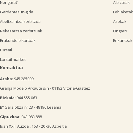
Nor gara?
Albizteak
Gardentasun-gida
Lehiaketak
Abeltzaintza zerbitzua
Azokak
Nekazaritza zerbitzuak
Ongarri
Erakunde elkartuak
Enkanteak
Lursail
Lursail market
Kontaktua
Araba:
945 285099
Granja Modelo Arkaute s/n - 01192 Vitoria-Gasteiz
Bizkaia:
944 555 063
Bº Garaioltza nº 23 - 48196 Lezama
Gipuzkoa:
943 083 888
Juan XXIII Auzoa , 16B - 20730 Azpeitia