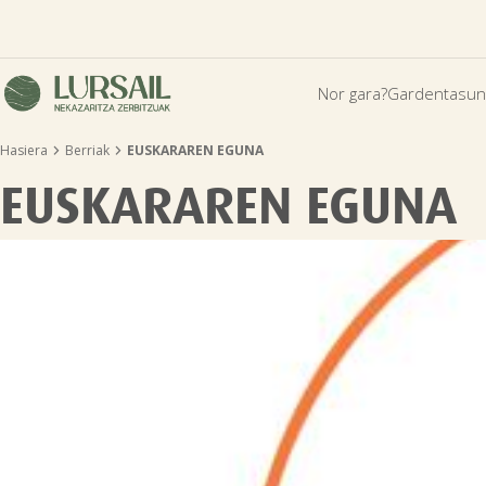
Nor gara?
Gardentasun


Hasiera
Berriak
EUSKARAREN EGUNA
EUSKARAREN EGUNA