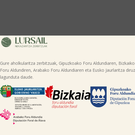
Gure aholkularitza zerbitzuak, Gipuzkoako Foru Aldundiaren, Bizkaiko
Foru Aldundiren, Arabako Foru Aldundiaren eta Eusko Jaurlaritza diruz
lagunduta daude.