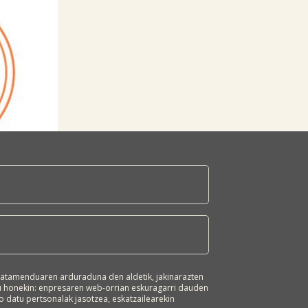
atamenduaren arduraduna den aldetik, jakinarazten
ru honekin: enpresaren web-orrian eskuragarri dauden
 datu pertsonalak jasotzea, eskatzailearekin