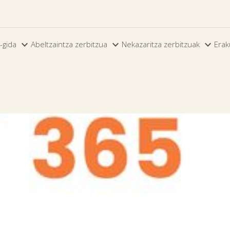



-gida
Abeltzaintza zerbitzua
Nekazaritza zerbitzuak
Erak