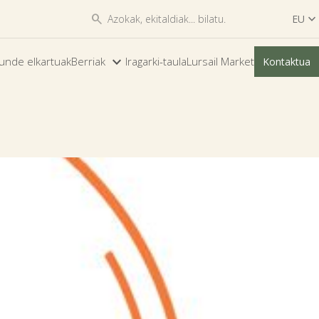


EU

ES
unde elkartuak
Berriak
Iragarki-taula
Lursail Market
Kontaktua
EU