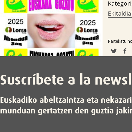
Kategori
Ekitaldia
Partekatu ho
Suscríbete a la newsl
Euskadiko abeltzaintza eta nekazar
munduan gertatzen den guztia jaki