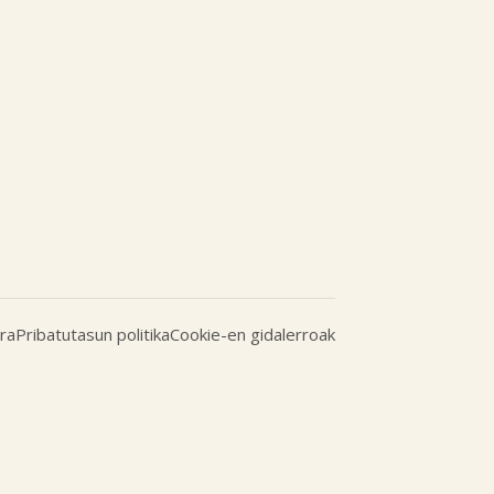
ra
Pribatutasun politika
Cookie-en gidalerroak