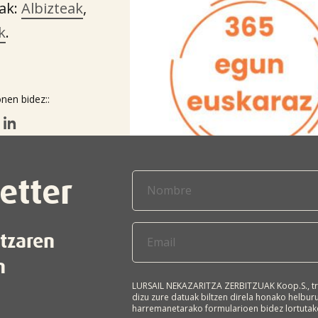
ak:
Albizteak
,
k
.
nen bidez::
etter
itzaren
n
LURSAIL NEKAZARITZA ZERBITZUAK Koop.S., tr
dizu zure datuak biltzen direla honako helbu
harremanetarako formularioen bidez lortutako