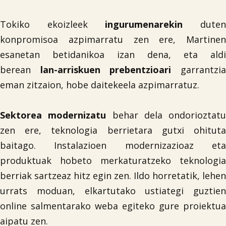
Tokiko ekoizleek
ingurumenarekin
dute
konpromisoa azpimarratu zen ere, Martinen
esanetan betidanikoa izan dena, eta aldi
berean
lan-arriskuen prebentzioari
garrantzi
eman zitzaion, hobe daitekeela azpimarratuz.
Sektorea modernizatu
behar dela ondorioztatu
zen ere, teknologia berrietara gutxi ohituta
baitago. Instalazioen modernizazioaz eta
produktuak hobeto merkaturatzeko teknologia
berriak sartzeaz hitz egin zen. Ildo horretatik, lehen
urrats moduan, elkartutako ustiategi guztien
online salmentarako weba egiteko gure proiektua
aipatu zen.