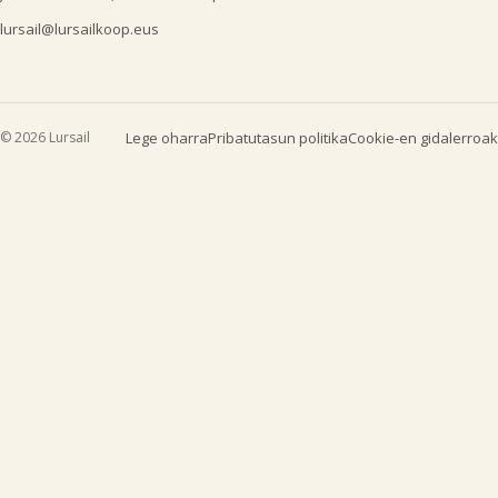
lursail@lursailkoop.eus
© 2026 Lursail
Lege oharra
Pribatutasun politika
Cookie-en gidalerroak