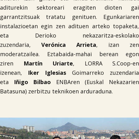
aditurekin sektoreari eragiten dioten gai
garrantzitsuak tratatu genituen. Egunkariaren
instalazioetan egin zen adituen arteko topaketa,
eta Derioko nekazaritza-eskolako
zuzendaria,
Verónica Arrieta
, izan zen
moderatzailea. Eztabaida-mahai berean egon
ziren
Martín Uriarte
, LORRA S.Coop-en
izenean,
Iker Iglesias
Goimarreko zuzendaria
eta
Iñigo Bilbao
ENBAren (Euskal Nekazarie
Batasuna) zerbitzu teknikoen arduraduna.