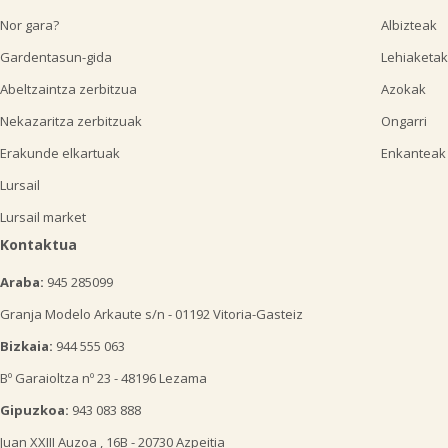
Nor gara?
Albizteak
Gardentasun-gida
Lehiaketak
Abeltzaintza zerbitzua
Azokak
Nekazaritza zerbitzuak
Ongarri
Erakunde elkartuak
Enkanteak
Lursail
Lursail market
Kontaktua
Araba:
945 285099
Granja Modelo Arkaute s/n - 01192 Vitoria-Gasteiz
Bizkaia:
944 555 063
Bº Garaioltza nº 23 - 48196 Lezama
Gipuzkoa:
943 083 888
Juan XXIII Auzoa , 16B - 20730 Azpeitia