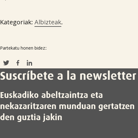
Kategoriak:
Albizteak
.
Partekatu honen bidez::
Suscríbete a la newsletter
Euskadiko abeltzaintza eta
nekazaritzaren munduan gertatzen
den guztia jakin