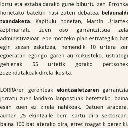
lortu eta eztabaidarako gune bihurtu zen. Erronka
horietako batekin hasi zuten debatea:
belaunaldi
txandaketa
. Kapitulu honetan, Martín Uriartek
azpimarratu zuen oso garrantzitsua zela
administrazioari epe motzeko plan estrategiko bat
egin zezan eskatzea, hemendik 10 urtera zer
egoeratan egongo garen aurreikusteko, ustiategi
gehienak 55 urtetik gorako pertsonek
zuzendutakoak direla ikusita.
LORRAren gerenteak
ekintzailetzaren
garrantzi
jorratu zuen landako lanpostuak betetzeko, baina
esan zuen ez zirela nahikoak. Datuen arabera,
aurten 25 ekintzaile berri sartu dira sektorean,
baina 100 bat aterako dira, erretiroagatik bereziki.