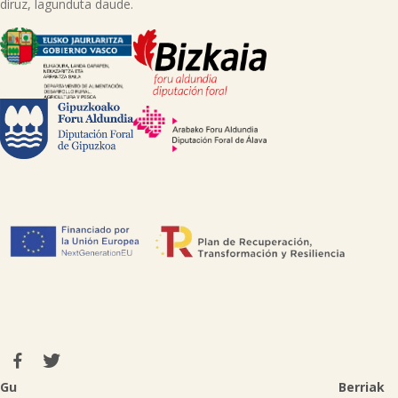
diruz, lagunduta daude.
Gu
Berriak