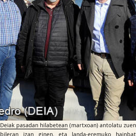

Iragarki-taula
Lursail Market
Deiak pasadan hilabetean
(martxoan) antolatu zuen
bileran izan ginen, eta landa-eremuko hainbat