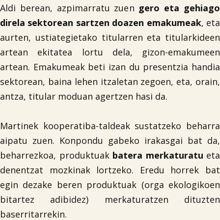
Aldi berean, azpimarratu zuen
gero eta gehiag
direla sektorean sartzen doazen emakumeak
, et
aurten, ustiategietako titularren eta titularkideen
artean ekitatea lortu dela, gizon-emakumeen
artean. Emakumeak beti izan du presentzia handia
sektorean, baina lehen itzaletan zegoen, eta, orain,
antza, titular moduan agertzen hasi da.
Martinek kooperatiba-taldeak sustatzeko beharra
aipatu zuen. Konpondu gabeko irakasgai bat da,
beharrezkoa, produktuak
batera merkaturatu
eta
denentzat mozkinak lortzeko. Eredu horrek bat
egin dezake beren produktuak (orga ekologikoen
bitartez adibidez) merkaturatzen dituzten
baserritarrekin.