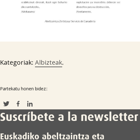

Kategoriak:
Albizteak
.
Partekatu honen bidez::
Suscríbete a la newsletter
Euskadiko abeltzaintza eta