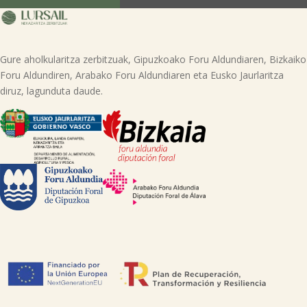
(GARAIOLTZA, 23 zk., 48196 LEZAMA-BIZKAIA), erabili nahi duen eskubidea
adieraziz edo helbide honetara mezua bidaliz: lursail@lursailkoop.eus.
Informazio gehigarria lor dezakezu gure web orrian.
Gure aholkularitza zerbitzuak, Gipuzkoako Foru Aldundiaren, Bizkaiko
Foru Aldundiren, Arabako Foru Aldundiaren eta Eusko Jaurlaritza
diruz, lagunduta daude.