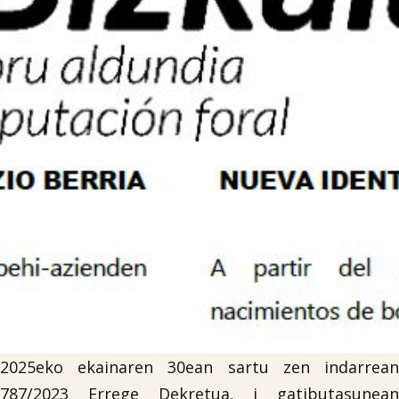

Iragarki-taula
Lursail Market
2025eko ekainaren 30ean sartu zen indarrean
787/2023 Errege Dekretua, i gatibutasunean