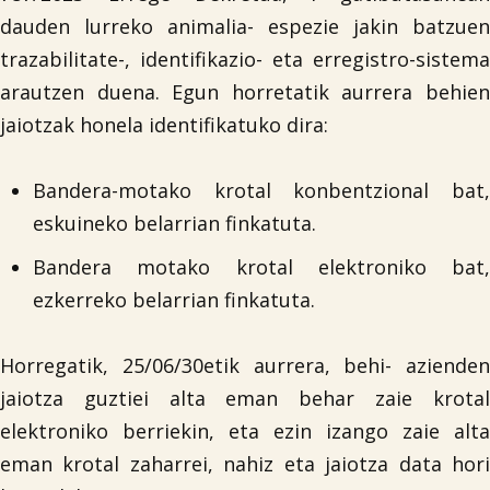
dauden lurreko animalia- espezie jakin batzuen
trazabilitate-, identifikazio- eta erregistro-sistema
arautzen duena. Egun horretatik aurrera behien
jaiotzak honela identifikatuko dira:
Bandera-motako krotal konbentzional bat,
eskuineko belarrian finkatuta.
Bandera motako krotal elektroniko bat,
ezkerreko belarrian finkatuta.
Horregatik, 25/06/30etik aurrera, behi- azienden
jaiotza guztiei alta eman behar zaie krotal
elektroniko berriekin, eta ezin izango zaie alta
eman krotal zaharrei, nahiz eta jaiotza data hori