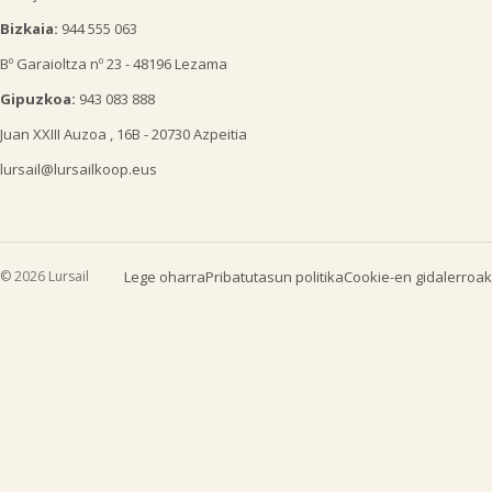
Bizkaia:
944 555 063
Bº Garaioltza nº 23 - 48196 Lezama
Gipuzkoa:
943 083 888
Juan XXIII Auzoa , 16B - 20730 Azpeitia
lursail@lursailkoop.eus
© 2026 Lursail
Lege oharra
Pribatutasun politika
Cookie-en gidalerroak