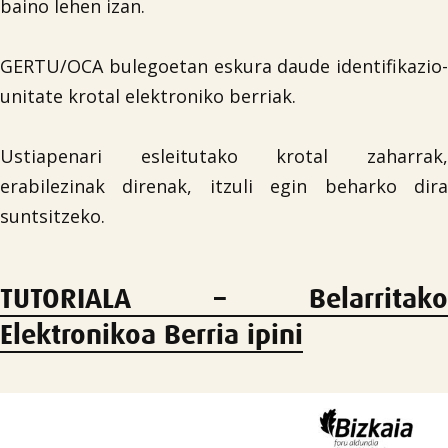
baino lehen izan.
GERTU/OCA bulegoetan eskura daude identifikazio-
unitate krotal elektroniko berriak.
Ustiapenari esleitutako krotal zaharrak,
erabilezinak direnak, itzuli egin beharko dira
suntsitzeko.
TUTORIALA – Belarritako
Elektronikoa Berria ipini