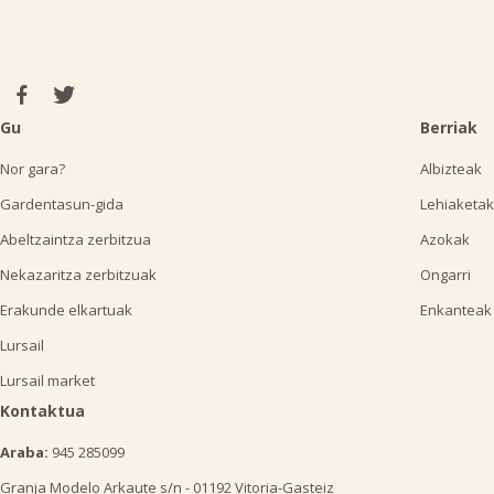
Gu
Berriak
Nor gara?
Albizteak
Gardentasun-gida
Lehiaketak
Abeltzaintza zerbitzua
Azokak
Nekazaritza zerbitzuak
Ongarri
Erakunde elkartuak
Enkanteak
Lursail
Lursail market
Kontaktua
Araba:
945 285099
Granja Modelo Arkaute s/n - 01192 Vitoria-Gasteiz