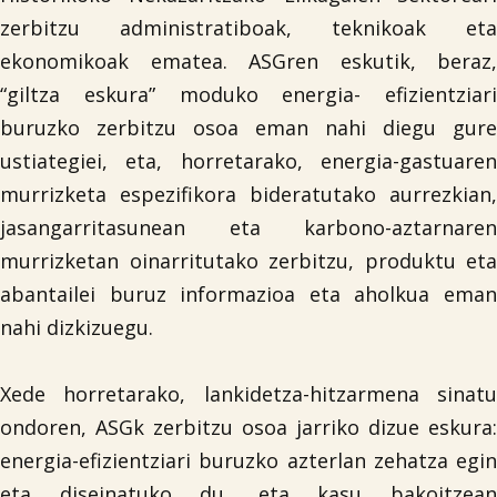
zerbitzu administratiboak, teknikoak eta
ekonomikoak ematea. ASGren eskutik, beraz,
“giltza eskura” moduko energia- efizientziari
buruzko zerbitzu osoa eman nahi diegu gure
ustiategiei, eta, horretarako, energia-gastuaren
murrizketa espezifikora bideratutako aurrezkian,
jasangarritasunean eta karbono-aztarnaren
murrizketan oinarritutako zerbitzu, produktu eta
abantailei buruz informazioa eta aholkua eman
nahi dizkizuegu.
Xede horretarako, lankidetza-hitzarmena sinatu
ondoren, ASGk zerbitzu osoa jarriko dizue eskura:
energia-efizientziari buruzko azterlan zehatza egin
eta diseinatuko du, eta kasu bakoitzean