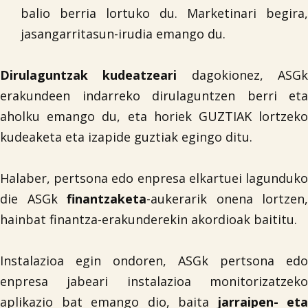
balio berria lortuko du. Marketinari begira,
jasangarritasun-irudia emango du.
Dirulaguntzak kudeatzeari
dagokionez, ASG
erakundeen indarreko dirulaguntzen berri eta
aholku emango du, eta horiek GUZTIAK lortzeko
kudeaketa eta izapide guztiak egingo ditu.
Halaber, pertsona edo enpresa elkartuei lagunduko
die ASGk
finantzaketa
-aukerarik onena lortzen,
hainbat finantza-erakunderekin akordioak baititu.
Instalazioa egin ondoren, ASGk pertsona edo
enpresa jabeari instalazioa monitorizatzeko
aplikazio bat emango dio, baita
jarraipen- eta