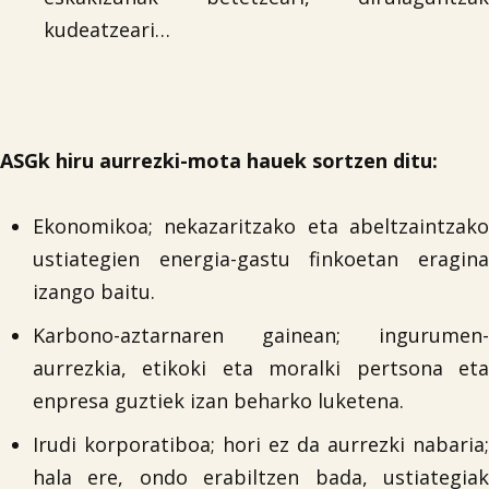
kudeatzeari…
ASGk hiru aurrezki-mota hauek sortzen ditu:
Ekonomikoa; nekazaritzako eta abeltzaintzako
ustiategien energia-gastu finkoetan eragina
izango baitu.
Karbono-aztarnaren gainean; ingurumen-
aurrezkia, etikoki eta moralki pertsona eta
enpresa guztiek izan beharko luketena.
Irudi korporatiboa; hori ez da aurrezki nabaria;

hala ere, ondo erabiltzen bada, ustiategiak