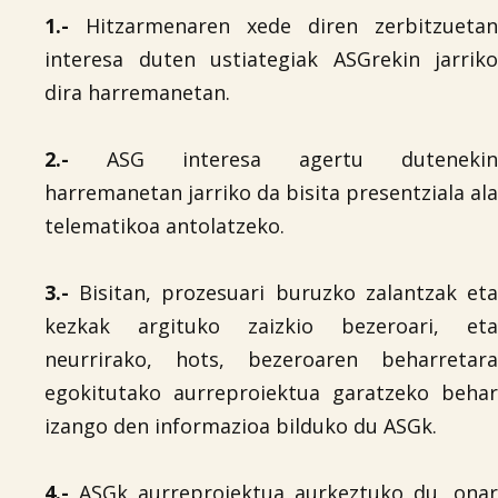
1.-
Hitzarmenaren xede diren zerbitzuetan
interesa duten ustiategiak ASGrekin jarriko
dira harremanetan.
2.-
ASG interesa agertu dutenekin
harremanetan jarriko da bisita presentziala ala
telematikoa antolatzeko.
3.-
Bisitan, prozesuari buruzko zalantzak eta
kezkak argituko zaizkio bezeroari, eta
neurrirako, hots, bezeroaren beharretara
egokitutako aurreproiektua garatzeko behar
izango den informazioa bilduko du ASGk.
4.-
ASGk aurreproiektua aurkeztuko du, onar