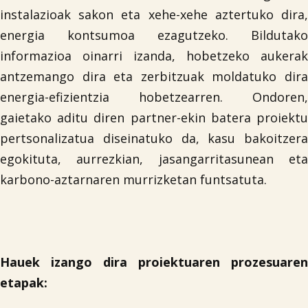
instalazioak sakon eta xehe-xehe aztertuko dira,
energia kontsumoa ezagutzeko. Bildutako
informazioa oinarri izanda, hobetzeko aukerak
antzemango dira eta zerbitzuak moldatuko dira
energia-efizientzia hobetzearren. Ondoren,
gaietako aditu diren partner-ekin batera proiektu
pertsonalizatua diseinatuko da, kasu bakoitzera
egokituta, aurrezkian, jasangarritasunean eta
karbono-aztarnaren murrizketan funtsatuta.
Hauek izango dira proiektuaren prozesuaren
etapak: