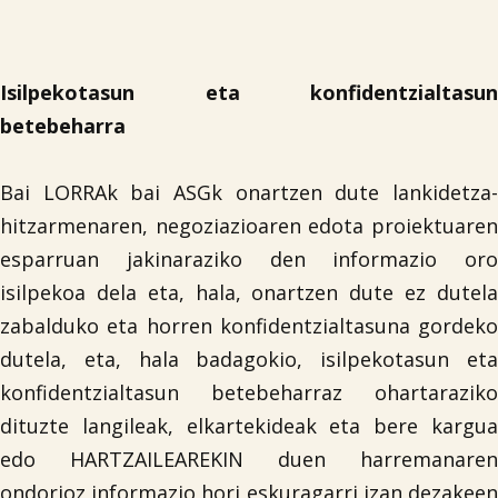
Isilpekotasun eta konfidentzialtasun
betebeharra
Bai LORRAk bai ASGk onartzen dute lankidetza-
hitzarmenaren, negoziazioaren edota proiektuaren
esparruan jakinaraziko den informazio oro
isilpekoa dela eta, hala, onartzen dute ez dutela
zabalduko eta horren konfidentzialtasuna gordeko
dutela, eta, hala badagokio, isilpekotasun eta
konfidentzialtasun betebeharraz ohartaraziko
dituzte langileak, elkartekideak eta bere kargua
edo HARTZAILEAREKIN duen harremanaren
ondorioz informazio hori eskuragarri izan dezakeen