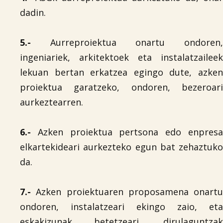
dadin.
5.-
Aurreproiektua onartu ondoren,
ingeniariek, arkitektoek eta instalatzaileek
lekuan bertan erkatzea egingo dute, azken
proiektua garatzeko, ondoren, bezeroari
aurkeztearren.
6.-
Azken proiektua pertsona edo enpresa
elkartekideari aurkezteko egun bat zehaztuko
da.
7.-
Azken proiektuaren proposamena onartu
ondoren, instalatzeari ekingo zaio, eta
eskakizunak betetzeari, dirulaguntzak