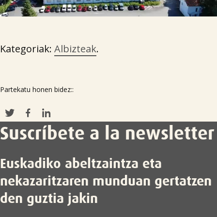
Kategoriak:
Albizteak
.
Partekatu honen bidez::
Suscríbete a la newsletter
Euskadiko abeltzaintza eta
nekazaritzaren munduan gertatzen
den guztia jakin