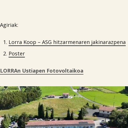
Agiriak:
Lorra Koop – ASG hitzarmenaren jakinarazpena
Poster
LORRAn Ustiapen Fotovoltaikoa