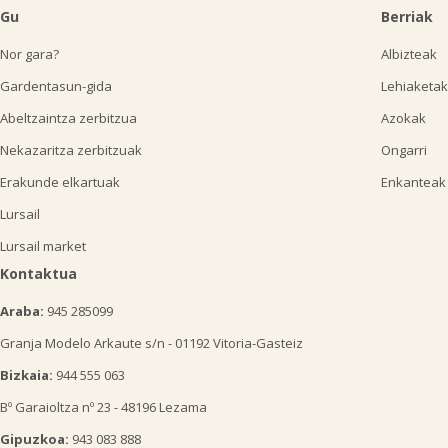
Gu
Berriak
Nor gara?
Albizteak
Gardentasun-gida
Lehiaketak
Abeltzaintza zerbitzua
Azokak
Nekazaritza zerbitzuak
Ongarri
Erakunde elkartuak
Enkanteak
Lursail
Lursail market
Kontaktua
Araba:
945 285099
Granja Modelo Arkaute s/n - 01192 Vitoria-Gasteiz
Bizkaia:
944 555 063
Bº Garaioltza nº 23 - 48196 Lezama
Gipuzkoa:
943 083 888