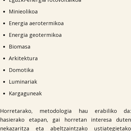
Minieolikoa
Energia aerotermikoa
Energia geotermikoa
Biomasa
Arkitektura
Domotika
Luminariak
Kargaguneak
Horretarako, metodologia hau erabiliko da:
hasierako etapan, gai horretan interesa duten
nekazaritza eta abeltzaintzako ustiategietako