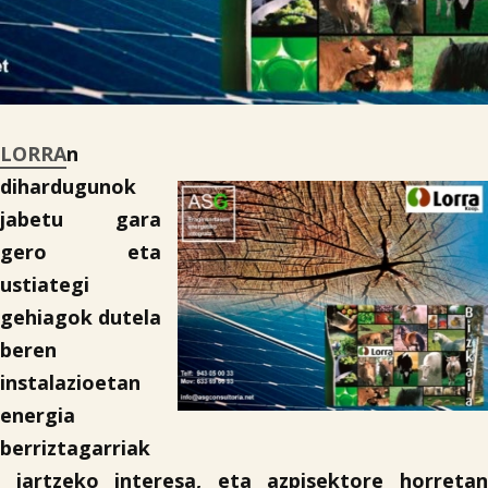
LORRA
n
dihardugunok
jabetu gara
gero eta
ustiategi
gehiagok dutela
beren
instalazioetan
energia
berriztagarriak
jartzeko interesa, eta azpisektore horretan