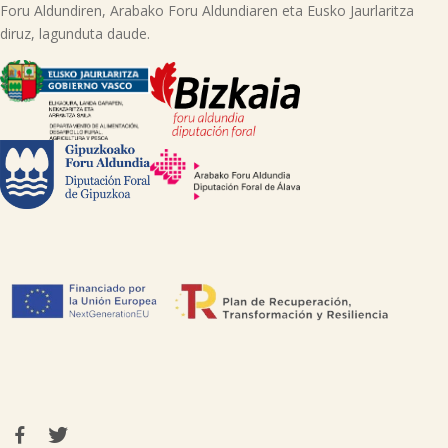
Foru Aldundiren, Arabako Foru Aldundiaren eta Eusko Jaurlaritza
diruz, lagunduta daude.