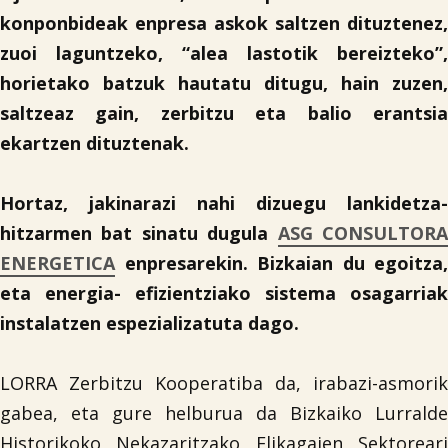
konponbideak enpresa askok saltzen dituztenez,
zuoi laguntzeko, “alea lastotik bereizteko”,
horietako batzuk hautatu ditugu, hain zuzen,
saltzeaz gain, zerbitzu eta balio erantsia
ekartzen dituztenak.
Hortaz, jakinarazi nahi dizuegu lankidetza-
hitzarmen bat sinatu dugula
ASG CONSULTOR
ENERGETICA
enpresarekin. Bizkaian du egoitza,
eta energia- efizientziako sistema osagarriak
instalatzen espezializatuta dago.
LORRA Zerbitzu Kooperatiba da, irabazi-asmorik
gabea, eta gure helburua da Bizkaiko Lurralde
Historikoko Nekazaritzako Elikagaien Sektoreari