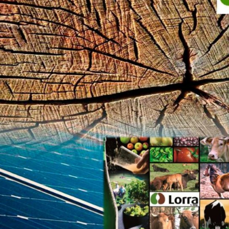

Iragarki-taula
Lursail Market