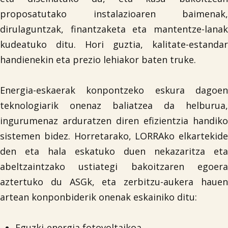
proposatutako instalazioaren baimenak,
dirulaguntzak, finantzaketa eta mantentze-lanak
kudeatuko ditu. Hori guztia, kalitate-estandar
handienekin eta prezio lehiakor baten truke.
Energia-eskaerak konpontzeko eskura dagoen
teknologiarik onenaz baliatzea da helburua,
ingurumenaz arduratzen diren efizientzia handiko
sistemen bidez. Horretarako, LORRAko elkartekide
den eta hala eskatuko duen nekazaritza eta
abeltzaintzako ustiategi bakoitzaren egoera
aztertuko du ASGk, eta zerbitzu-aukera hauen
artean konponbiderik onenak eskainiko ditu:
Eguzki-energia fotovoltaikoa