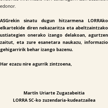
edonor.
ASGrekin sinatu dugun hitzarmena LORRAko
elkartekide diren nekazaritza eta abeltzaintzako
ustiategien onerako izango delakoan, agurtzen
zaitut, eta zure esanetara naukazu, informazio
gehigarririk behar izango bazenu.
Har ezazu nire agurrik zintzoena,
Martín Uriarte Zugazabeitia
LORRA SC-ko zuzendaria-kudeatzailea