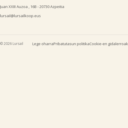
Juan XXIII Auzoa , 16B - 20730 Azpeitia
lursail@lursailkoop.eus
© 2026 Lursail
Lege oharra
Pribatutasun politika
Cookie-en gidalerroak