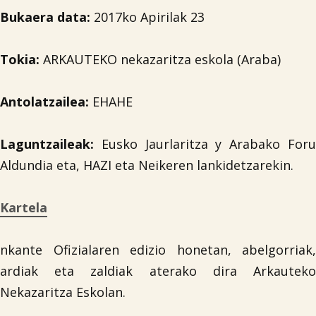
Bukaera data:
2017ko Apirilak 23
Tokia:
ARKAUTEKO nekazaritza eskola (Araba)
Antolatzailea:
EHAHE
Laguntzaileak:
Eusko Jaurlaritza y Arabako Foru
Aldundia eta, HAZI eta Neikeren lankidetzarekin.
Kartela
nkante Ofizialaren edizio honetan, abelgorriak,
ardiak eta zaldiak aterako dira Arkauteko
Nekazaritza Eskolan.