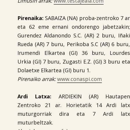
Limusin arrak:
www.testajeaia.com

Pirenaika:
SABAIZA (NA) proba-zentroko 7 ar
eta 62 eme ernani ondorengo jabetzakin;
Gurendez Aldanondo S.C. (AR) 2 buru, Iñaki
Rueda (AR) 7 buru, Perikoba S.C (AR) 6 buru,
Irumendi Elkartea (GI) 36 buru, Lourdes
Urkia (GI) 7 buru, Zugasti E.Z. (GI) 3 buru eta
Dolaetxe Elkartea (GI) buru 1.
Pirenaiko arrak:
www.conaspi.com
Ardi Latxa:
ARDIEKIN (AR) Hautapen
Zentroko 21 ar. Horietatik 14 Ardi latx
muturgorriak dira eta 7 Ardi latx
muturbeltzak.