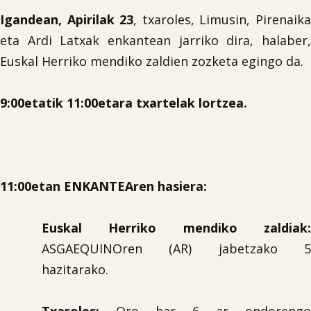
Igandean, Apirilak 23
, txaroles, Limusin, Pirenaik
eta Ardi Latxak enkantean jarriko dira, halaber,
Euskal Herriko mendiko zaldien zozketa egingo da.
9:00etatik 11:00etara txartelak lortzea.
11:00etan ENKANTEAren hasiera:
Euskal Herriko mendiko zaldiak:
ASGAEQUINOren (AR) jabetzako 5
hazitarako.