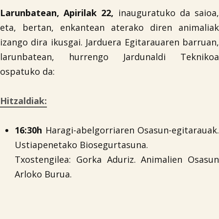
Larunbatean, Apirilak 22,
inauguratuko da saioa
eta, bertan, enkantean aterako diren animaliak
izango dira ikusgai. Jarduera Egitarauaren barruan,
larunbatean, hurrengo Jardunaldi Teknikoa
ospatuko da:
Hitzaldiak:
16:30h
Haragi-abelgorriaren Osasun-egitarauak.
Ustiapenetako Biosegurtasuna.
Txostengilea: Gorka Aduriz. Animalien Osasun
Arloko Burua.