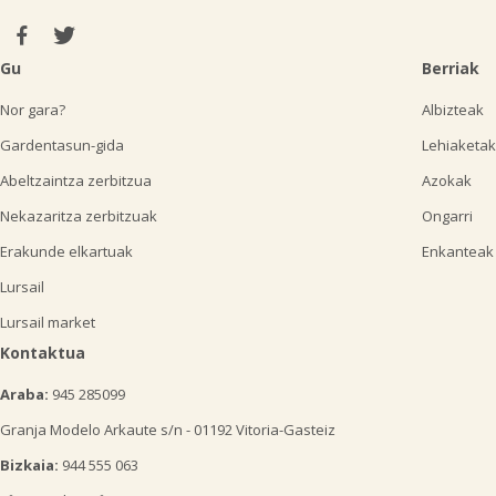
Gu
Berriak
Nor gara?
Albizteak
Gardentasun-gida
Lehiaketak
Abeltzaintza zerbitzua
Azokak
Nekazaritza zerbitzuak
Ongarri
Erakunde elkartuak
Enkanteak
Lursail
Lursail market
Kontaktua
Araba:
945 285099
Granja Modelo Arkaute s/n - 01192 Vitoria-Gasteiz
Bizkaia:
944 555 063