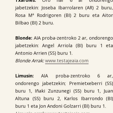
Txaroles:
Oro har 6 ar ondorengo
jabetzekin: Joseba Ibarrolaren (AR) 2 buru,
Rosa Mª Rodrigoren (BI) 2 buru eta Aitor
Bilbao (BI) 2 buru.
Blonde:
AIA proba-zentroko 2 ar, ondorengo
jabetzekin: Angel Arriola (BI) buru 1 eta
Antonio Arrien (SS) buru 1.
Blonde Arrak:
www.testajeaia.com
Limusin:
AIA proba-zentroko 6 ar,
ondorengo jabetzekin; Premietxeberri (SS)
buru 1, Iñaki Zunzunegi (SS) buru 1, Juan
Altuna (SS) buru 2, Karlos Ibarrondo (BI)
buru 1 eta Jon Andoni Golzarri (BI) buru 1.