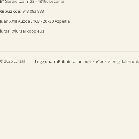
Bº Garaioltza nº 23 - 48196 Lezama
Gipuzkoa:
943 083 888
Juan XXIII Auzoa , 16B - 20730 Azpeitia
lursail@lursailkoop.eus
© 2026 Lursail
Lege oharra
Pribatutasun politika
Cookie-en gidalerroak