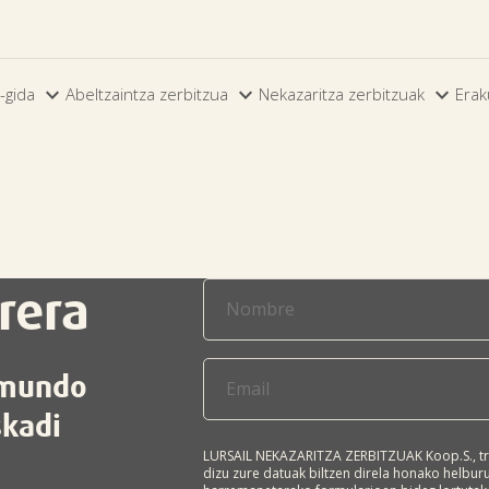



-gida
Abeltzaintza zerbitzua
Nekazaritza zerbitzuak
Erak
rera
l mundo
skadi
LURSAIL NEKAZARITZA ZERBITZUAK Koop.S., tr
dizu zure datuak biltzen direla honako helbu