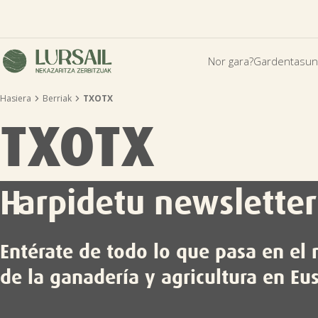
Nor gara?
Gardentasun


Hasiera
Berriak
TXOTX
TXOTX
Harpidetu newsletter
Entérate de todo lo que pasa en e
de la ganadería y agricultura en Eu