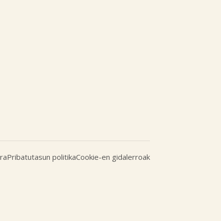
ra
Pribatutasun politika
Cookie-en gidalerroak