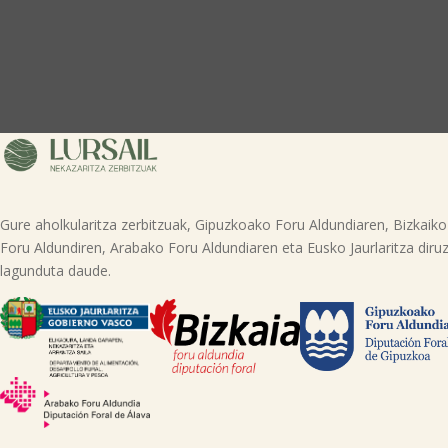
Gure aholkularitza zerbitzuak, Gipuzkoako Foru Aldundiaren, Bizkaiko
Foru Aldundiren, Arabako Foru Aldundiaren eta Eusko Jaurlaritza diruz
lagunduta daude.